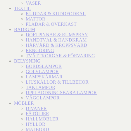
VASER
TEXTIL
KUDDAR & KUDDFODRAL
MATTOR
PLÄDAR & ÖVERKAST
BADRUM
DOFTPINNAR & RUMSPRAY
HANDTVÅL & HANDKRÄM
HÅRVÅRD & KROPPSVÅRD
RENGÖRING
TVÄTTKORGAR & FÖRVARING
BELYSNING
BORDSLAMPOR
GOLVLAMPOR
LAMPSKÄRMAR
LJUSKÄLLOR & TILLBEHÖR
TAKLAMPOR
UPPLADDNINGSBARA LAMPOR
VÄGGLAMPOR
MÖBLER
DIVANER
FÅTÖLJER
HALLMÖBLER
HYLLOR
MATBORD