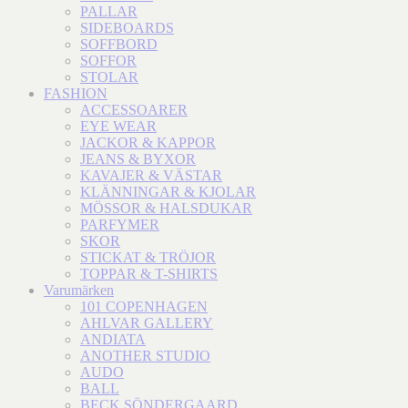
PALLAR
SIDEBOARDS
SOFFBORD
SOFFOR
STOLAR
FASHION
ACCESSOARER
EYE WEAR
JACKOR & KAPPOR
JEANS & BYXOR
KAVAJER & VÄSTAR
KLÄNNINGAR & KJOLAR
MÖSSOR & HALSDUKAR
PARFYMER
SKOR
STICKAT & TRÖJOR
TOPPAR & T-SHIRTS
Varumärken
101 COPENHAGEN
AHLVAR GALLERY
ANDIATA
ANOTHER STUDIO
AUDO
BALL
BECK SÖNDERGAARD