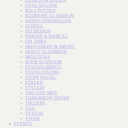
OLSSON & JENSEN
OVAL SQUARE
POLS POTTEN
REIJMYRE GLASBRUK
SAND COPENHAGEN
SCHOLL
SEJ DESIGN
SIMONE & MARCEL
SIX ÁMES
SKOGSBERG & SMART
SKRUF GLASBRUK
SKULTUNA
SOFIE SCHNOOR
STACKELBERGS
STAND STUDIO
STOFF NAGEL
STREKK
STYLEIN
THE OAK MEN
TOMORROW DENIM
TRUDON
UGG
VETSAK
VIVEH
EVENTS