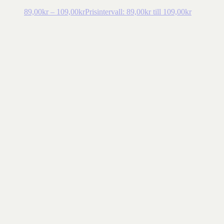
89,00
kr
–
109,00
kr
Prisintervall: 89,00kr till 109,00kr