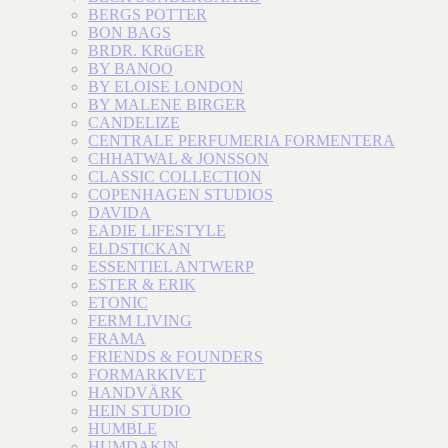
BERGS POTTER
BON BAGS
BRDR. KRüGER
BY BANOO
BY ELOISE LONDON
BY MALENE BIRGER
CANDELIZE
CENTRALE PERFUMERIA FORMENTERA
CHHATWAL & JONSSON
CLASSIC COLLECTION
COPENHAGEN STUDIOS
DAVIDA
EADIE LIFESTYLE
ELDSTICKAN
ESSENTIEL ANTWERP
ESTER & ERIK
ETONIC
FERM LIVING
FRAMA
FRIENDS & FOUNDERS
FORMARKIVET
HANDVÄRK
HEIN STUDIO
HUMBLE
HUMDAKIN