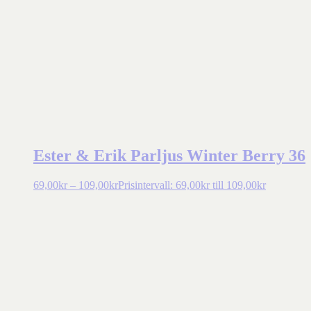
Ester & Erik Parljus Winter Berry 36
69,00
kr
–
109,00
kr
Prisintervall: 69,00kr till 109,00kr