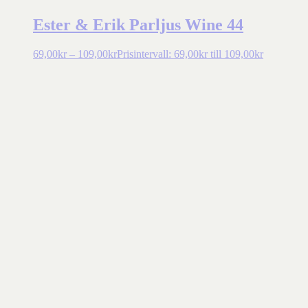
Ester & Erik Parljus Wine 44
69,00
kr
–
109,00
kr
Prisintervall: 69,00kr till 109,00kr