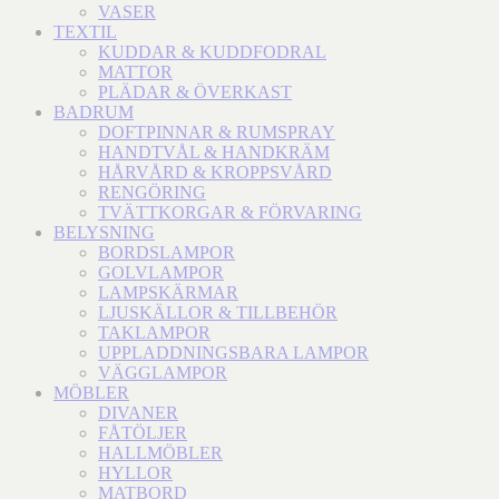
VASER
TEXTIL
KUDDAR & KUDDFODRAL
MATTOR
PLÄDAR & ÖVERKAST
BADRUM
DOFTPINNAR & RUMSPRAY
HANDTVÅL & HANDKRÄM
HÅRVÅRD & KROPPSVÅRD
RENGÖRING
TVÄTTKORGAR & FÖRVARING
BELYSNING
BORDSLAMPOR
GOLVLAMPOR
LAMPSKÄRMAR
LJUSKÄLLOR & TILLBEHÖR
TAKLAMPOR
UPPLADDNINGSBARA LAMPOR
VÄGGLAMPOR
MÖBLER
DIVANER
FÅTÖLJER
HALLMÖBLER
HYLLOR
MATBORD