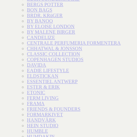
BERGS POTTER
BON BAGS
BRDR. KRüGER
BY BANOO
BY ELOISE LONDON
BY MALENE BIRGER
CANDELIZE
CENTRALE PERFUMERIA FORMENTERA
CHHATWAL & JONSSON
CLASSIC COLLECTION
COPENHAGEN STUDIOS
DAVIDA
EADIE LIFESTYLE
ELDSTICKAN
ESSENTIEL ANTWERP
ESTER & ERIK
ETONIC
FERM LIVING
FRAMA
FRIENDS & FOUNDERS
FORMARKIVET
HANDVÄRK
HEIN STUDIO
HUMBLE
HUMDAKIN