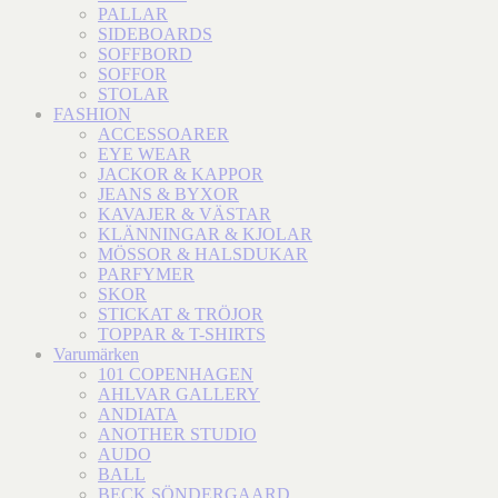
PALLAR
SIDEBOARDS
SOFFBORD
SOFFOR
STOLAR
FASHION
ACCESSOARER
EYE WEAR
JACKOR & KAPPOR
JEANS & BYXOR
KAVAJER & VÄSTAR
KLÄNNINGAR & KJOLAR
MÖSSOR & HALSDUKAR
PARFYMER
SKOR
STICKAT & TRÖJOR
TOPPAR & T-SHIRTS
Varumärken
101 COPENHAGEN
AHLVAR GALLERY
ANDIATA
ANOTHER STUDIO
AUDO
BALL
BECK SÖNDERGAARD