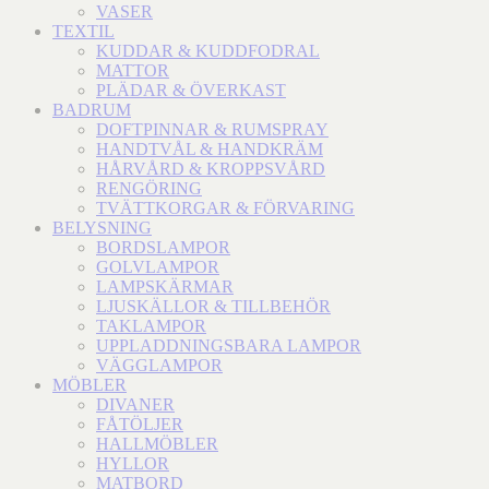
VASER
TEXTIL
KUDDAR & KUDDFODRAL
MATTOR
PLÄDAR & ÖVERKAST
BADRUM
DOFTPINNAR & RUMSPRAY
HANDTVÅL & HANDKRÄM
HÅRVÅRD & KROPPSVÅRD
RENGÖRING
TVÄTTKORGAR & FÖRVARING
BELYSNING
BORDSLAMPOR
GOLVLAMPOR
LAMPSKÄRMAR
LJUSKÄLLOR & TILLBEHÖR
TAKLAMPOR
UPPLADDNINGSBARA LAMPOR
VÄGGLAMPOR
MÖBLER
DIVANER
FÅTÖLJER
HALLMÖBLER
HYLLOR
MATBORD