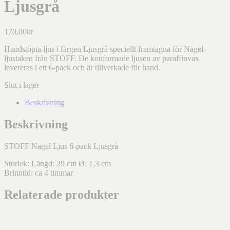
Ljusgrå
170,00
kr
Handstöpta ljus i färgen Ljusgrå speciellt framtagna för Nagel-
ljustaken från STOFF. De konformade ljusen av paraffinvax
levereras i ett 6-pack och är tillverkade för hand.
Slut i lager
Beskrivning
Beskrivning
STOFF Nagel Ljus 6-pack Ljusgrå
Storlek: Längd: 29 cm Ø: 1,3 cm
Brinntid: ca 4 timmar
Relaterade produkter