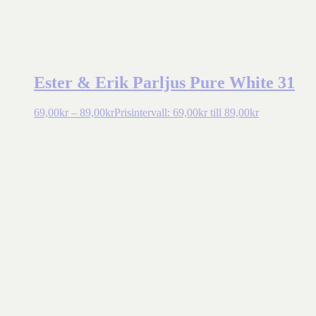
Ester & Erik Parljus Pure White 31
69,00
kr
–
89,00
kr
Prisintervall: 69,00kr till 89,00kr