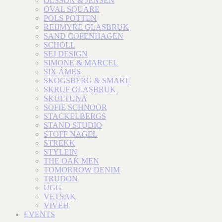
OLSSON & JENSEN
OVAL SQUARE
POLS POTTEN
REIJMYRE GLASBRUK
SAND COPENHAGEN
SCHOLL
SEJ DESIGN
SIMONE & MARCEL
SIX ÁMES
SKOGSBERG & SMART
SKRUF GLASBRUK
SKULTUNA
SOFIE SCHNOOR
STACKELBERGS
STAND STUDIO
STOFF NAGEL
STREKK
STYLEIN
THE OAK MEN
TOMORROW DENIM
TRUDON
UGG
VETSAK
VIVEH
EVENTS