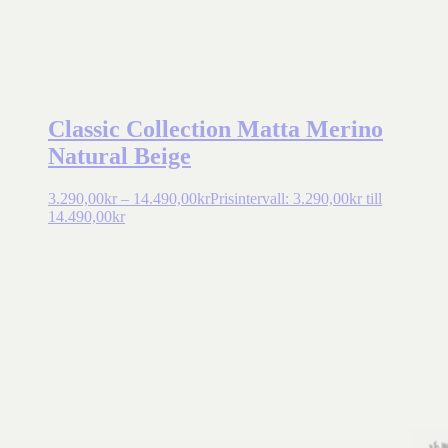
Classic Collection Matta Merino
Natural Beige
3.290,00
kr
–
14.490,00
kr
Prisintervall: 3.290,00kr till
14.490,00kr