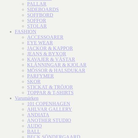
PALLAR
SIDEBOARDS
SOFFBORD
SOFFOR
STOLAR
FASHION
ACCESSOARER
EYE WEAR
JACKOR & KAPPOR
JEANS & BYXOR
KAVAJER & VÄSTAR
KLÄNNINGAR & KJOLAR
MÖSSOR & HALSDUKAR
PARFYMER
SKOR
STICKAT & TRÖJOR
TOPPAR & T-SHIRTS
Varumärken
101 COPENHAGEN
AHLVAR GALLERY
ANDIATA
ANOTHER STUDIO
AUDO
BALL
BECK SÖNDERGAARD