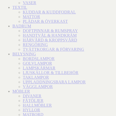
VASER
TEXTIL
KUDDAR & KUDDFODRAL
MATTOR
PLÄDAR & ÖVERKAST
BADRUM
DOFTPINNAR & RUMSPRAY
HANDTVÅL & HANDKRÄM
HÅRVÅRD & KROPPSVÅRD
RENGÖRING
TVÄTTKORGAR & FÖRVARING
BELYSNING
BORDSLAMPOR
GOLVLAMPOR
LAMPSKÄRMAR
LJUSKÄLLOR & TILLBEHÖR
TAKLAMPOR
UPPLADDNINGSBARA LAMPOR
VÄGGLAMPOR
MÖBLER
DIVANER
FÅTÖLJER
HALLMÖBLER
HYLLOR
MATBORD