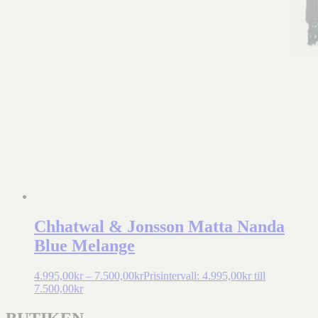
Chhatwal & Jonsson Matta Nanda
Blue Melange
4.995,00
kr
–
7.500,00
kr
Prisintervall: 4.995,00kr till
7.500,00kr