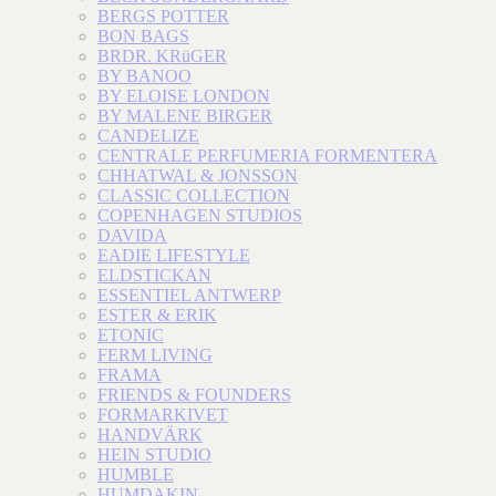
BERGS POTTER
BON BAGS
BRDR. KRüGER
BY BANOO
BY ELOISE LONDON
BY MALENE BIRGER
CANDELIZE
CENTRALE PERFUMERIA FORMENTERA
CHHATWAL & JONSSON
CLASSIC COLLECTION
COPENHAGEN STUDIOS
DAVIDA
EADIE LIFESTYLE
ELDSTICKAN
ESSENTIEL ANTWERP
ESTER & ERIK
ETONIC
FERM LIVING
FRAMA
FRIENDS & FOUNDERS
FORMARKIVET
HANDVÄRK
HEIN STUDIO
HUMBLE
HUMDAKIN