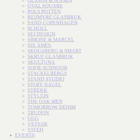
OLSSON & JENSEN
OVAL SQUARE
POLS POTTEN
REIJMYRE GLASBRUK
SAND COPENHAGEN
SCHOLL
SEJ DESIGN
SIMONE & MARCEL
SIX ÁMES
SKOGSBERG & SMART
SKRUF GLASBRUK
SKULTUNA
SOFIE SCHNOOR
STACKELBERGS
STAND STUDIO
STOFF NAGEL
STREKK
STYLEIN
THE OAK MEN
TOMORROW DENIM
TRUDON
UGG
VETSAK
VIVEH
EVENTS