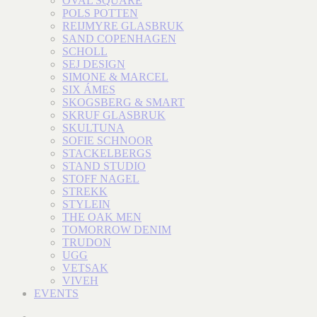
OVAL SQUARE
POLS POTTEN
REIJMYRE GLASBRUK
SAND COPENHAGEN
SCHOLL
SEJ DESIGN
SIMONE & MARCEL
SIX ÁMES
SKOGSBERG & SMART
SKRUF GLASBRUK
SKULTUNA
SOFIE SCHNOOR
STACKELBERGS
STAND STUDIO
STOFF NAGEL
STREKK
STYLEIN
THE OAK MEN
TOMORROW DENIM
TRUDON
UGG
VETSAK
VIVEH
EVENTS