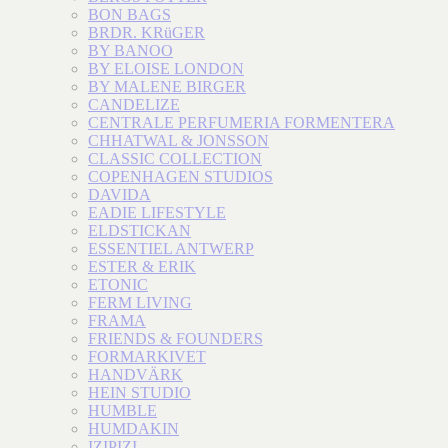
BON BAGS
BRDR. KRüGER
BY BANOO
BY ELOISE LONDON
BY MALENE BIRGER
CANDELIZE
CENTRALE PERFUMERIA FORMENTERA
CHHATWAL & JONSSON
CLASSIC COLLECTION
COPENHAGEN STUDIOS
DAVIDA
EADIE LIFESTYLE
ELDSTICKAN
ESSENTIEL ANTWERP
ESTER & ERIK
ETONIC
FERM LIVING
FRAMA
FRIENDS & FOUNDERS
FORMARKIVET
HANDVÄRK
HEIN STUDIO
HUMBLE
HUMDAKIN
IZIPIZI