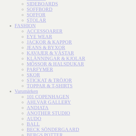
SIDEBOARDS
SOFFBORD
SOFFOR
STOLAR
FASHION
ACCESSOARER
EYE WEAR
JACKOR & KAPPOR
JEANS & BYXOR
KAVAJER & VÄSTAR
KLÄNNINGAR & KJOLAR
MÖSSOR & HALSDUKAR
PARFYMER
SKOR
STICKAT & TRÖJOR
TOPPAR & T-SHIRTS
Varumärken
101 COPENHAGEN
AHLVAR GALLERY
ANDIATA
ANOTHER STUDIO
AUDO
BALL
BECK SÖNDERGAARD
BERGS POTTER