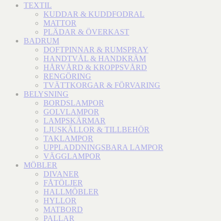
TEXTIL
KUDDAR & KUDDFODRAL
MATTOR
PLÄDAR & ÖVERKAST
BADRUM
DOFTPINNAR & RUMSPRAY
HANDTVÅL & HANDKRÄM
HÅRVÅRD & KROPPSVÅRD
RENGÖRING
TVÄTTKORGAR & FÖRVARING
BELYSNING
BORDSLAMPOR
GOLVLAMPOR
LAMPSKÄRMAR
LJUSKÄLLOR & TILLBEHÖR
TAKLAMPOR
UPPLADDNINGSBARA LAMPOR
VÄGGLAMPOR
MÖBLER
DIVANER
FÅTÖLJER
HALLMÖBLER
HYLLOR
MATBORD
PALLAR