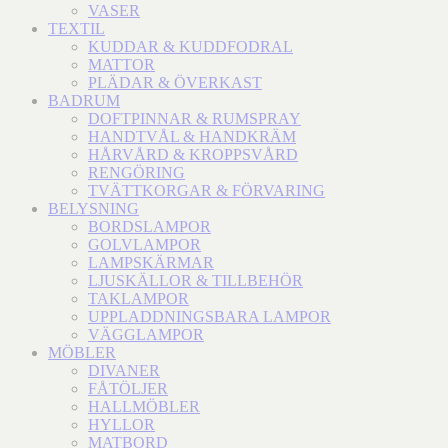
VASER
TEXTIL
KUDDAR & KUDDFODRAL
MATTOR
PLÄDAR & ÖVERKAST
BADRUM
DOFTPINNAR & RUMSPRAY
HANDTVÅL & HANDKRÄM
HÅRVÅRD & KROPPSVÅRD
RENGÖRING
TVÄTTKORGAR & FÖRVARING
BELYSNING
BORDSLAMPOR
GOLVLAMPOR
LAMPSKÄRMAR
LJUSKÄLLOR & TILLBEHÖR
TAKLAMPOR
UPPLADDNINGSBARA LAMPOR
VÄGGLAMPOR
MÖBLER
DIVANER
FÅTÖLJER
HALLMÖBLER
HYLLOR
MATBORD