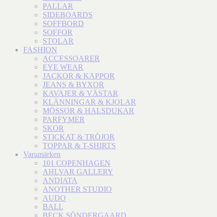
PALLAR
SIDEBOARDS
SOFFBORD
SOFFOR
STOLAR
FASHION
ACCESSOARER
EYE WEAR
JACKOR & KAPPOR
JEANS & BYXOR
KAVAJER & VÄSTAR
KLÄNNINGAR & KJOLAR
MÖSSOR & HALSDUKAR
PARFYMER
SKOR
STICKAT & TRÖJOR
TOPPAR & T-SHIRTS
Varumärken
101 COPENHAGEN
AHLVAR GALLERY
ANDIATA
ANOTHER STUDIO
AUDO
BALL
BECK SÖNDERGAARD