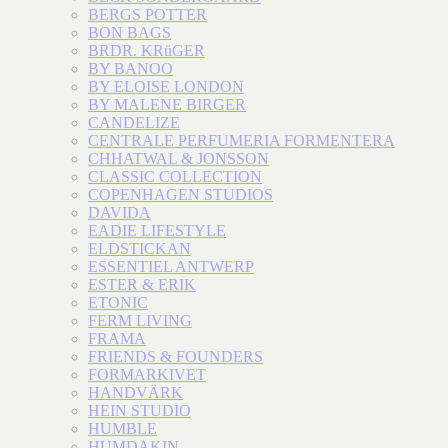
BERGS POTTER
BON BAGS
BRDR. KRüGER
BY BANOO
BY ELOISE LONDON
BY MALENE BIRGER
CANDELIZE
CENTRALE PERFUMERIA FORMENTERA
CHHATWAL & JONSSON
CLASSIC COLLECTION
COPENHAGEN STUDIOS
DAVIDA
EADIE LIFESTYLE
ELDSTICKAN
ESSENTIEL ANTWERP
ESTER & ERIK
ETONIC
FERM LIVING
FRAMA
FRIENDS & FOUNDERS
FORMARKIVET
HANDVÄRK
HEIN STUDIO
HUMBLE
HUMDAKIN