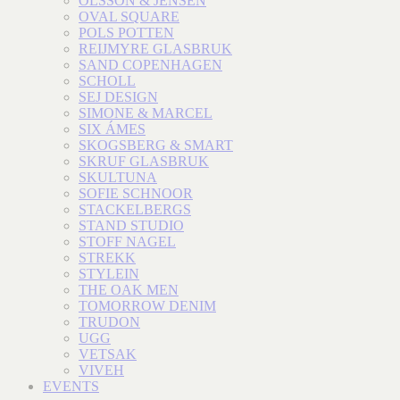
OLSSON & JENSEN
OVAL SQUARE
POLS POTTEN
REIJMYRE GLASBRUK
SAND COPENHAGEN
SCHOLL
SEJ DESIGN
SIMONE & MARCEL
SIX ÁMES
SKOGSBERG & SMART
SKRUF GLASBRUK
SKULTUNA
SOFIE SCHNOOR
STACKELBERGS
STAND STUDIO
STOFF NAGEL
STREKK
STYLEIN
THE OAK MEN
TOMORROW DENIM
TRUDON
UGG
VETSAK
VIVEH
EVENTS