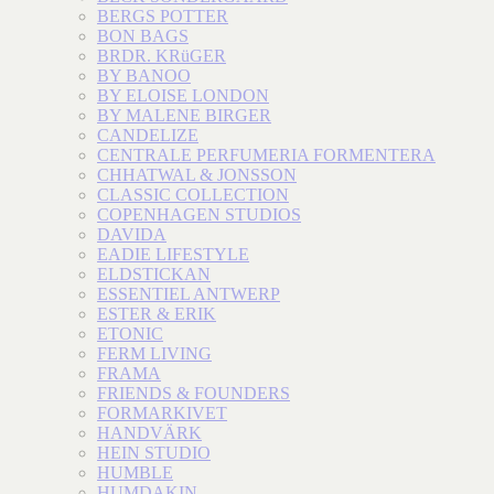
BERGS POTTER
BON BAGS
BRDR. KRüGER
BY BANOO
BY ELOISE LONDON
BY MALENE BIRGER
CANDELIZE
CENTRALE PERFUMERIA FORMENTERA
CHHATWAL & JONSSON
CLASSIC COLLECTION
COPENHAGEN STUDIOS
DAVIDA
EADIE LIFESTYLE
ELDSTICKAN
ESSENTIEL ANTWERP
ESTER & ERIK
ETONIC
FERM LIVING
FRAMA
FRIENDS & FOUNDERS
FORMARKIVET
HANDVÄRK
HEIN STUDIO
HUMBLE
HUMDAKIN