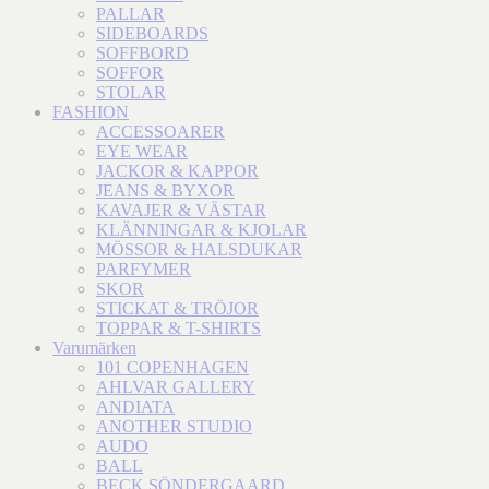
PALLAR
SIDEBOARDS
SOFFBORD
SOFFOR
STOLAR
FASHION
ACCESSOARER
EYE WEAR
JACKOR & KAPPOR
JEANS & BYXOR
KAVAJER & VÄSTAR
KLÄNNINGAR & KJOLAR
MÖSSOR & HALSDUKAR
PARFYMER
SKOR
STICKAT & TRÖJOR
TOPPAR & T-SHIRTS
Varumärken
101 COPENHAGEN
AHLVAR GALLERY
ANDIATA
ANOTHER STUDIO
AUDO
BALL
BECK SÖNDERGAARD