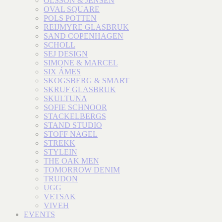
OLSSON & JENSEN
OVAL SQUARE
POLS POTTEN
REIJMYRE GLASBRUK
SAND COPENHAGEN
SCHOLL
SEJ DESIGN
SIMONE & MARCEL
SIX ÁMES
SKOGSBERG & SMART
SKRUF GLASBRUK
SKULTUNA
SOFIE SCHNOOR
STACKELBERGS
STAND STUDIO
STOFF NAGEL
STREKK
STYLEIN
THE OAK MEN
TOMORROW DENIM
TRUDON
UGG
VETSAK
VIVEH
EVENTS