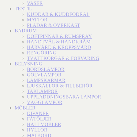
VASER
TEXTIL
KUDDAR & KUDDFODRAL
MATTOR
PLÄDAR & ÖVERKAST
BADRUM
DOFTPINNAR & RUMSPRAY
HANDTVÅL & HANDKRÄM
HÅRVÅRD & KROPPSVÅRD
RENGÖRING
TVÄTTKORGAR & FÖRVARING
BELYSNING
BORDSLAMPOR
GOLVLAMPOR
LAMPSKÄRMAR
LJUSKÄLLOR & TILLBEHÖR
TAKLAMPOR
UPPLADDNINGSBARA LAMPOR
VÄGGLAMPOR
MÖBLER
DIVANER
FÅTÖLJER
HALLMÖBLER
HYLLOR
MATBORD