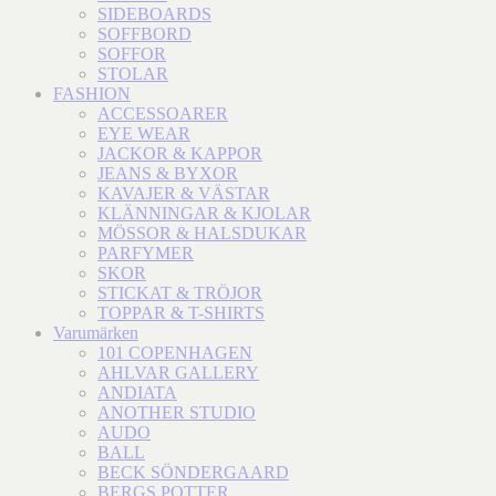
SIDEBOARDS
SOFFBORD
SOFFOR
STOLAR
FASHION
ACCESSOARER
EYE WEAR
JACKOR & KAPPOR
JEANS & BYXOR
KAVAJER & VÄSTAR
KLÄNNINGAR & KJOLAR
MÖSSOR & HALSDUKAR
PARFYMER
SKOR
STICKAT & TRÖJOR
TOPPAR & T-SHIRTS
Varumärken
101 COPENHAGEN
AHLVAR GALLERY
ANDIATA
ANOTHER STUDIO
AUDO
BALL
BECK SÖNDERGAARD
BERGS POTTER