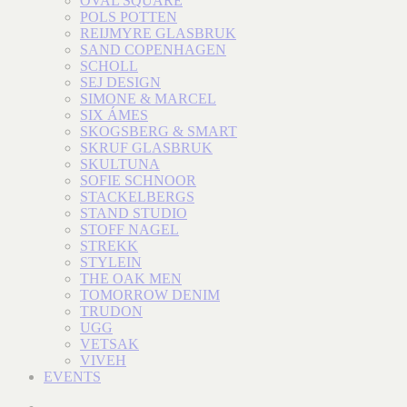
OVAL SQUARE
POLS POTTEN
REIJMYRE GLASBRUK
SAND COPENHAGEN
SCHOLL
SEJ DESIGN
SIMONE & MARCEL
SIX ÁMES
SKOGSBERG & SMART
SKRUF GLASBRUK
SKULTUNA
SOFIE SCHNOOR
STACKELBERGS
STAND STUDIO
STOFF NAGEL
STREKK
STYLEIN
THE OAK MEN
TOMORROW DENIM
TRUDON
UGG
VETSAK
VIVEH
EVENTS