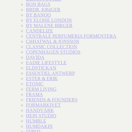
BON BAGS
BRDR. KRüGER
BY BANOO
BY ELOISE LONDON
BY MALENE BIRGER
CANDELIZE
CENTRALE PERFUMERIA FORMENTERA
CHHATWAL & JONSSON
CLASSIC COLLECTION
COPENHAGEN STUDIOS
DAVIDA
EADIE LIFESTYLE
ELDSTICKAN
ESSENTIEL ANTWERP
ESTER & ERIK
ETONIC
FERM LIVING
FRAMA
FRIENDS & FOUNDERS
FORMARKIVET
HANDVÄRK
HEIN STUDIO
HUMBLE
HUMDAKIN
IZIPIZI