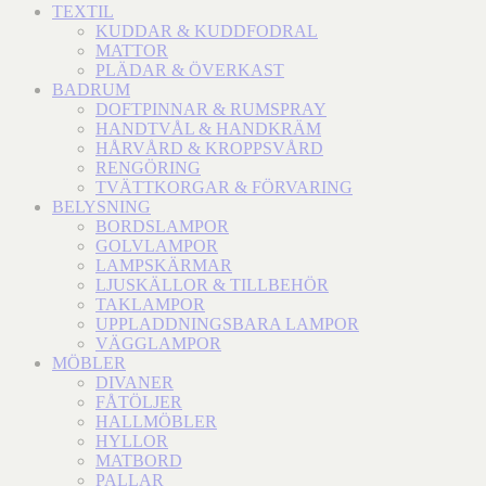
TEXTIL
KUDDAR & KUDDFODRAL
MATTOR
PLÄDAR & ÖVERKAST
BADRUM
DOFTPINNAR & RUMSPRAY
HANDTVÅL & HANDKRÄM
HÅRVÅRD & KROPPSVÅRD
RENGÖRING
TVÄTTKORGAR & FÖRVARING
BELYSNING
BORDSLAMPOR
GOLVLAMPOR
LAMPSKÄRMAR
LJUSKÄLLOR & TILLBEHÖR
TAKLAMPOR
UPPLADDNINGSBARA LAMPOR
VÄGGLAMPOR
MÖBLER
DIVANER
FÅTÖLJER
HALLMÖBLER
HYLLOR
MATBORD
PALLAR