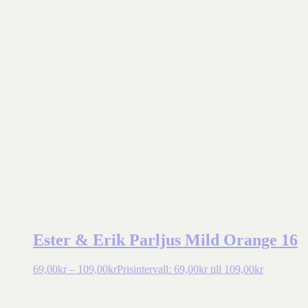
Ester & Erik Parljus Mild Orange 16
69,00
kr
–
109,00
kr
Prisintervall: 69,00kr till 109,00kr