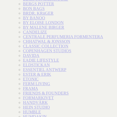
BERGS POTTER
BON BAGS
BRDR. KRüGER
BY BANOO
BY ELOISE LONDON
BY MALENE BIRGER
CANDELIZE
CENTRALE PERFUMERIA FORMENTERA
CHHATWAL & JONSSON
CLASSIC COLLECTION
COPENHAGEN STUDIOS
DAVIDA
EADIE LIFESTYLE
ELDSTICKAN
ESSENTIEL ANTWERP
ESTER & ERIK
ETONIC
FERM LIVING
FRAMA
FRIENDS & FOUNDERS
FORMARKIVET
HANDVÄRK
HEIN STUDIO
HUMBLE
HUMDAKIN