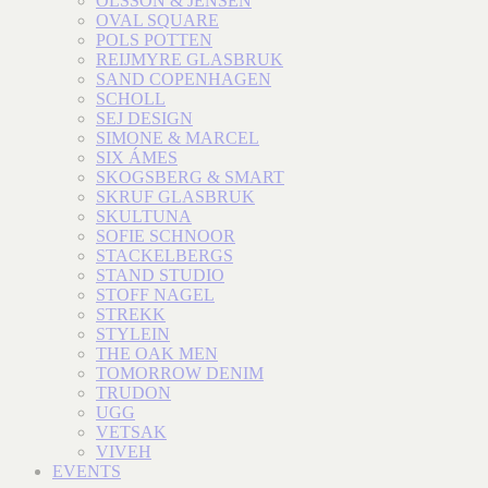
OLSSON & JENSEN
OVAL SQUARE
POLS POTTEN
REIJMYRE GLASBRUK
SAND COPENHAGEN
SCHOLL
SEJ DESIGN
SIMONE & MARCEL
SIX ÁMES
SKOGSBERG & SMART
SKRUF GLASBRUK
SKULTUNA
SOFIE SCHNOOR
STACKELBERGS
STAND STUDIO
STOFF NAGEL
STREKK
STYLEIN
THE OAK MEN
TOMORROW DENIM
TRUDON
UGG
VETSAK
VIVEH
EVENTS