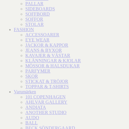
PALLAR
SIDEBOARDS
SOFFBORD
SOFFOR
STOLAR
FASHION
ACCESSOARER
EYE WEAR
JACKOR & KAPPOR
JEANS & BYXOR
KAVAJER & VÄSTAR
KLÄNNINGAR & KJOLAR
MÖSSOR & HALSDUKAR
PARFYMER
SKOR
STICKAT & TRÖJOR
TOPPAR & T-SHIRTS
Varumärken
101 COPENHAGEN
AHLVAR GALLERY
ANDIATA
ANOTHER STUDIO
AUDO
BALL
BECK SÖNDERGAARD