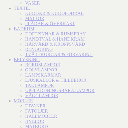
VASER
TEXTIL
KUDDAR & KUDDFODRAL
MATTOR
PLÄDAR & ÖVERKAST
BADRUM
DOFTPINNAR & RUMSPRAY
HANDTVÅL & HANDKRÄM
HÅRVÅRD & KROPPSVÅRD
RENGÖRING
TVÄTTKORGAR & FÖRVARING
BELYSNING
BORDSLAMPOR
GOLVLAMPOR
LAMPSKÄRMAR
LJUSKÄLLOR & TILLBEHÖR
TAKLAMPOR
UPPLADDNINGSBARA LAMPOR
VÄGGLAMPOR
MÖBLER
DIVANER
FÅTÖLJER
HALLMÖBLER
HYLLOR
MATBORD