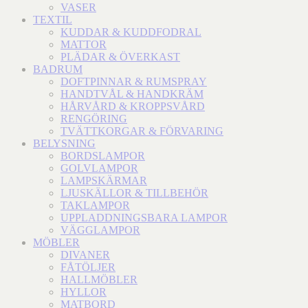
VASER
TEXTIL
KUDDAR & KUDDFODRAL
MATTOR
PLÄDAR & ÖVERKAST
BADRUM
DOFTPINNAR & RUMSPRAY
HANDTVÅL & HANDKRÄM
HÅRVÅRD & KROPPSVÅRD
RENGÖRING
TVÄTTKORGAR & FÖRVARING
BELYSNING
BORDSLAMPOR
GOLVLAMPOR
LAMPSKÄRMAR
LJUSKÄLLOR & TILLBEHÖR
TAKLAMPOR
UPPLADDNINGSBARA LAMPOR
VÄGGLAMPOR
MÖBLER
DIVANER
FÅTÖLJER
HALLMÖBLER
HYLLOR
MATBORD