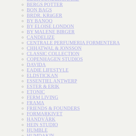
BERGS POTTER
BON BAGS
BRDR. KRüGER
BY BANOO
BY ELOISE LONDON
BY MALENE BIRGER
CANDELIZE
CENTRALE PERFUMERIA FORMENTERA
CHHATWAL & JONSSON
CLASSIC COLLECTION
COPENHAGEN STUDIOS
DAVIDA
EADIE LIFESTYLE
ELDSTICKAN
ESSENTIEL ANTWERP
ESTER & ERIK
ETONIC
FERM LIVING
FRAMA
FRIENDS & FOUNDERS
FORMARKIVET
HANDVÄRK
HEIN STUDIO
HUMBLE
HUMDAKIN