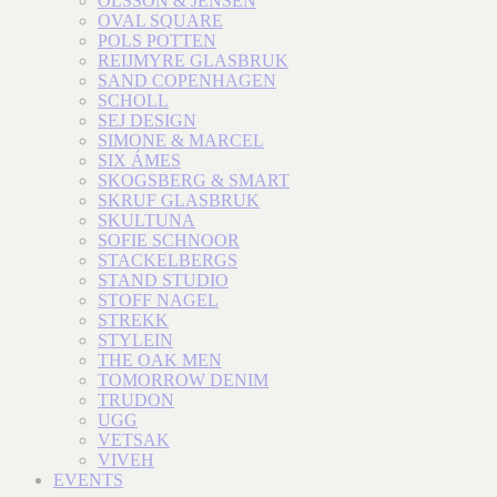
OLSSON & JENSEN
OVAL SQUARE
POLS POTTEN
REIJMYRE GLASBRUK
SAND COPENHAGEN
SCHOLL
SEJ DESIGN
SIMONE & MARCEL
SIX ÁMES
SKOGSBERG & SMART
SKRUF GLASBRUK
SKULTUNA
SOFIE SCHNOOR
STACKELBERGS
STAND STUDIO
STOFF NAGEL
STREKK
STYLEIN
THE OAK MEN
TOMORROW DENIM
TRUDON
UGG
VETSAK
VIVEH
EVENTS