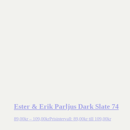
Ester & Erik Parljus Dark Slate 74
89,00
kr
–
109,00
kr
Prisintervall: 89,00kr till 109,00kr