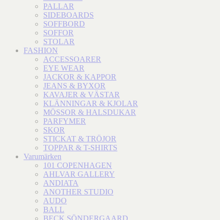
PALLAR
SIDEBOARDS
SOFFBORD
SOFFOR
STOLAR
FASHION
ACCESSOARER
EYE WEAR
JACKOR & KAPPOR
JEANS & BYXOR
KAVAJER & VÄSTAR
KLÄNNINGAR & KJOLAR
MÖSSOR & HALSDUKAR
PARFYMER
SKOR
STICKAT & TRÖJOR
TOPPAR & T-SHIRTS
Varumärken
101 COPENHAGEN
AHLVAR GALLERY
ANDIATA
ANOTHER STUDIO
AUDO
BALL
BECK SÖNDERGAARD