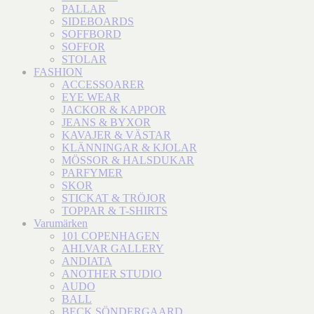
PALLAR
SIDEBOARDS
SOFFBORD
SOFFOR
STOLAR
FASHION
ACCESSOARER
EYE WEAR
JACKOR & KAPPOR
JEANS & BYXOR
KAVAJER & VÄSTAR
KLÄNNINGAR & KJOLAR
MÖSSOR & HALSDUKAR
PARFYMER
SKOR
STICKAT & TRÖJOR
TOPPAR & T-SHIRTS
Varumärken
101 COPENHAGEN
AHLVAR GALLERY
ANDIATA
ANOTHER STUDIO
AUDO
BALL
BECK SÖNDERGAARD