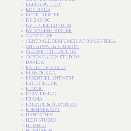
BERGS POTTER
BON BAGS
BRDR. KRüGER
BY BANOO
BY ELOISE LONDON
BY MALENE BIRGER
CANDELIZE
CENTRALE PERFUMERIA FORMENTERA
CHHATWAL & JONSSON
CLASSIC COLLECTION
COPENHAGEN STUDIOS
DAVIDA
EADIE LIFESTYLE
ELDSTICKAN
ESSENTIEL ANTWERP
ESTER & ERIK
ETONIC
FERM LIVING
FRAMA
FRIENDS & FOUNDERS
FORMARKIVET
HANDVÄRK
HEIN STUDIO
HUMBLE
HUMDAKIN