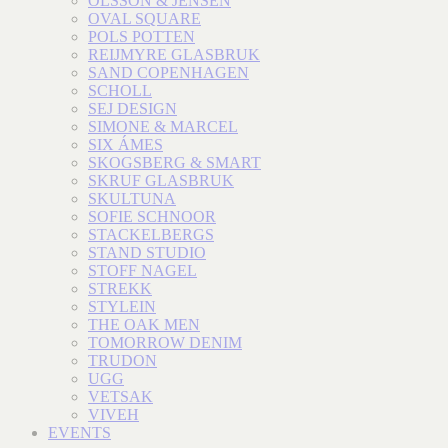
OLSSON & JENSEN
OVAL SQUARE
POLS POTTEN
REIJMYRE GLASBRUK
SAND COPENHAGEN
SCHOLL
SEJ DESIGN
SIMONE & MARCEL
SIX ÁMES
SKOGSBERG & SMART
SKRUF GLASBRUK
SKULTUNA
SOFIE SCHNOOR
STACKELBERGS
STAND STUDIO
STOFF NAGEL
STREKK
STYLEIN
THE OAK MEN
TOMORROW DENIM
TRUDON
UGG
VETSAK
VIVEH
EVENTS