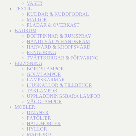
VASER
TEXTIL
KUDDAR & KUDDFODRAL
MATTOR
PLÄDAR & ÖVERKAST
BADRUM
DOFTPINNAR & RUMSPRAY
HANDTVÅL & HANDKRÄM
HÅRVÅRD & KROPPSVÅRD
RENGÖRING
TVÄTTKORGAR & FÖRVARING
BELYSNING
BORDSLAMPOR
GOLVLAMPOR
LAMPSKÄRMAR
LJUSKÄLLOR & TILLBEHÖR
TAKLAMPOR
UPPLADDNINGSBARA LAMPOR
VÄGGLAMPOR
MÖBLER
DIVANER
FÅTÖLJER
HALLMÖBLER
HYLLOR
MATBORD