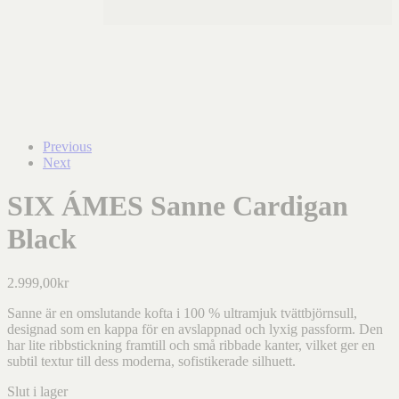
Previous
Next
SIX ÁMES Sanne Cardigan
Black
2.999,00
kr
Sanne är en omslutande kofta i 100 % ultramjuk tvättbjörnsull,
designad som en kappa för en avslappnad och lyxig passform. Den
har lite ribbstickning framtill och små ribbade kanter, vilket ger en
subtil textur till dess moderna, sofistikerade silhuett.
Slut i lager