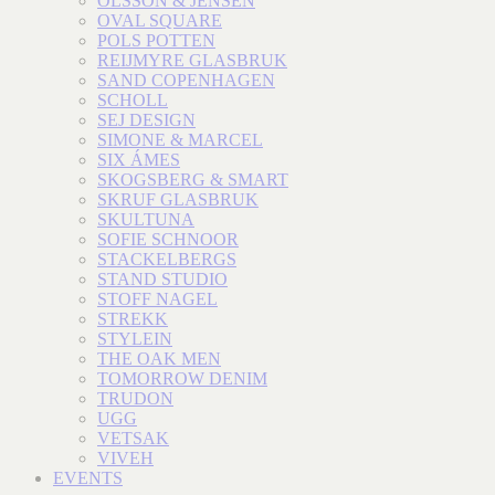
OLSSON & JENSEN
OVAL SQUARE
POLS POTTEN
REIJMYRE GLASBRUK
SAND COPENHAGEN
SCHOLL
SEJ DESIGN
SIMONE & MARCEL
SIX ÁMES
SKOGSBERG & SMART
SKRUF GLASBRUK
SKULTUNA
SOFIE SCHNOOR
STACKELBERGS
STAND STUDIO
STOFF NAGEL
STREKK
STYLEIN
THE OAK MEN
TOMORROW DENIM
TRUDON
UGG
VETSAK
VIVEH
EVENTS