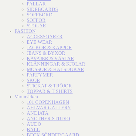
PALLAR
SIDEBOARDS
SOFFBORD
SOFFOR
STOLAR
FASHION
ACCESSOARER
EYE WEAR
JACKOR & KAPPOR
JEANS & BYXOR
KAVAJER & VÄSTAR
KLÄNNINGAR & KJOLAR
MÖSSOR & HALSDUKAR
PARFYMER
SKOR
STICKAT & TRÖJOR
TOPPAR & T-SHIRTS
Varumärken
101 COPENHAGEN
AHLVAR GALLERY
ANDIATA
ANOTHER STUDIO
AUDO
BALL
BECK SÖNDERGAARD