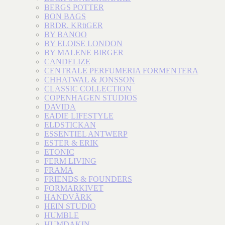
BERGS POTTER
BON BAGS
BRDR. KRüGER
BY BANOO
BY ELOISE LONDON
BY MALENE BIRGER
CANDELIZE
CENTRALE PERFUMERIA FORMENTERA
CHHATWAL & JONSSON
CLASSIC COLLECTION
COPENHAGEN STUDIOS
DAVIDA
EADIE LIFESTYLE
ELDSTICKAN
ESSENTIEL ANTWERP
ESTER & ERIK
ETONIC
FERM LIVING
FRAMA
FRIENDS & FOUNDERS
FORMARKIVET
HANDVÄRK
HEIN STUDIO
HUMBLE
HUMDAKIN