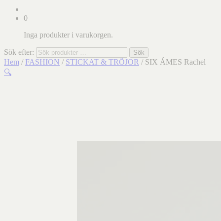
0
Inga produkter i varukorgen.
Sök efter:
Sök
Hem
/
FASHION
/
STICKAT & TRÖJOR
/ SIX ÁMES Rachel
🔍