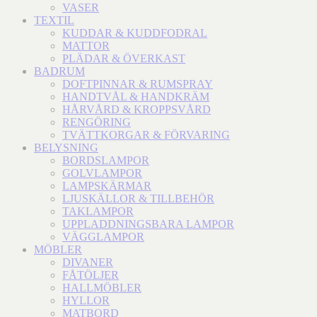
VASER
TEXTIL
KUDDAR & KUDDFODRAL
MATTOR
PLÄDAR & ÖVERKAST
BADRUM
DOFTPINNAR & RUMSPRAY
HANDTVÅL & HANDKRÄM
HÅRVÅRD & KROPPSVÅRD
RENGÖRING
TVÄTTKORGAR & FÖRVARING
BELYSNING
BORDSLAMPOR
GOLVLAMPOR
LAMPSKÄRMAR
LJUSKÄLLOR & TILLBEHÖR
TAKLAMPOR
UPPLADDNINGSBARA LAMPOR
VÄGGLAMPOR
MÖBLER
DIVANER
FÅTÖLJER
HALLMÖBLER
HYLLOR
MATBORD