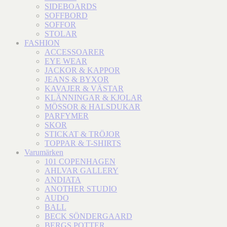
SIDEBOARDS
SOFFBORD
SOFFOR
STOLAR
FASHION
ACCESSOARER
EYE WEAR
JACKOR & KAPPOR
JEANS & BYXOR
KAVAJER & VÄSTAR
KLÄNNINGAR & KJOLAR
MÖSSOR & HALSDUKAR
PARFYMER
SKOR
STICKAT & TRÖJOR
TOPPAR & T-SHIRTS
Varumärken
101 COPENHAGEN
AHLVAR GALLERY
ANDIATA
ANOTHER STUDIO
AUDO
BALL
BECK SÖNDERGAARD
BERGS POTTER