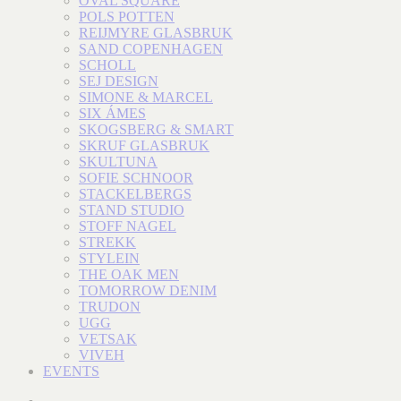
OVAL SQUARE
POLS POTTEN
REIJMYRE GLASBRUK
SAND COPENHAGEN
SCHOLL
SEJ DESIGN
SIMONE & MARCEL
SIX ÁMES
SKOGSBERG & SMART
SKRUF GLASBRUK
SKULTUNA
SOFIE SCHNOOR
STACKELBERGS
STAND STUDIO
STOFF NAGEL
STREKK
STYLEIN
THE OAK MEN
TOMORROW DENIM
TRUDON
UGG
VETSAK
VIVEH
EVENTS