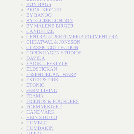
BON BAGS
BRDR. KRüGER
BY BANOO
BY ELOISE LONDON
BY MALENE BIRGER
CANDELIZE
CENTRALE PERFUMERIA FORMENTERA
CHHATWAL & JONSSON
CLASSIC COLLECTION
COPENHAGEN STUDIOS
DAVIDA
EADIE LIFESTYLE
ELDSTICKAN
ESSENTIEL ANTWERP
ESTER & ERIK
ETONIC
FERM LIVING
FRAMA
FRIENDS & FOUNDERS
FORMARKIVET
HANDVÄRK
HEIN STUDIO
HUMBLE
HUMDAKIN
IZIPIZI