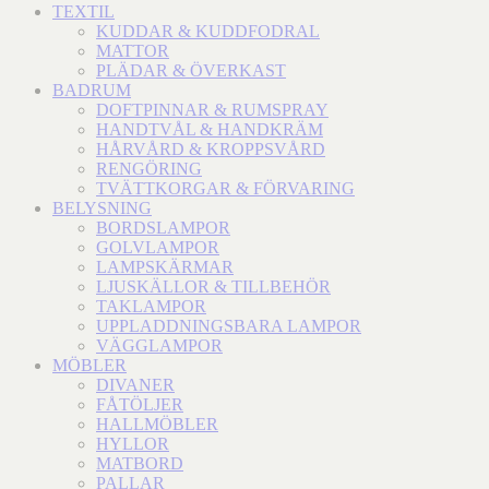
TEXTIL
KUDDAR & KUDDFODRAL
MATTOR
PLÄDAR & ÖVERKAST
BADRUM
DOFTPINNAR & RUMSPRAY
HANDTVÅL & HANDKRÄM
HÅRVÅRD & KROPPSVÅRD
RENGÖRING
TVÄTTKORGAR & FÖRVARING
BELYSNING
BORDSLAMPOR
GOLVLAMPOR
LAMPSKÄRMAR
LJUSKÄLLOR & TILLBEHÖR
TAKLAMPOR
UPPLADDNINGSBARA LAMPOR
VÄGGLAMPOR
MÖBLER
DIVANER
FÅTÖLJER
HALLMÖBLER
HYLLOR
MATBORD
PALLAR