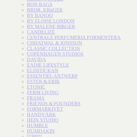
BON BAGS
BRDR. KRüGER
BY BANOO
BY ELOISE LONDON
BY MALENE BIRGER
CANDELIZE
CENTRALE PERFUMERIA FORMENTERA
CHHATWAL & JONSSON
CLASSIC COLLECTION
COPENHAGEN STUDIOS
DAVIDA
EADIE LIFESTYLE
ELDSTICKAN
ESSENTIEL ANTWERP
ESTER & ERIK
ETONIC
FERM LIVING
FRAMA
FRIENDS & FOUNDERS
FORMARKIVET
HANDVÄRK
HEIN STUDIO
HUMBLE
HUMDAKIN
IZIPIZI