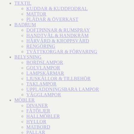
TEXTIL
KUDDAR & KUDDFODRAL
MATTOR
PLÄDAR & ÖVERKAST
BADRUM
DOFTPINNAR & RUMSPRAY
HANDTVÅL & HANDKRÄM
HÅRVÅRD & KROPPSVÅRD
RENGÖRING
TVÄTTKORGAR & FÖRVARING
BELYSNING
BORDSLAMPOR
GOLVLAMPOR
LAMPSKÄRMAR
LJUSKÄLLOR & TILLBEHÖR
TAKLAMPOR
UPPLADDNINGSBARA LAMPOR
VÄGGLAMPOR
MÖBLER
DIVANER
FÅTÖLJER
HALLMÖBLER
HYLLOR
MATBORD
PALLAR