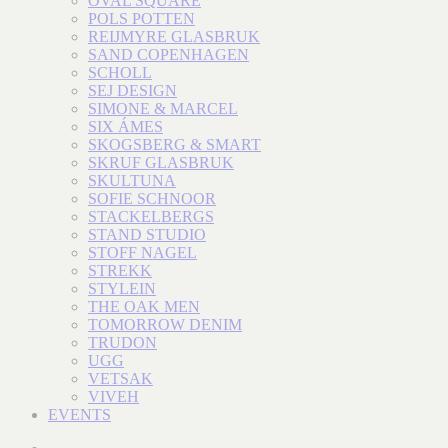
OVAL SQUARE
POLS POTTEN
REIJMYRE GLASBRUK
SAND COPENHAGEN
SCHOLL
SEJ DESIGN
SIMONE & MARCEL
SIX ÁMES
SKOGSBERG & SMART
SKRUF GLASBRUK
SKULTUNA
SOFIE SCHNOOR
STACKELBERGS
STAND STUDIO
STOFF NAGEL
STREKK
STYLEIN
THE OAK MEN
TOMORROW DENIM
TRUDON
UGG
VETSAK
VIVEH
EVENTS