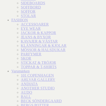
SIDEBOARDS
SOFFBORD
SOFFOR
STOLAR
FASHION
ACCESSOARER
EYE WEAR
JACKOR & KAPPOR
JEANS & BYXOR
KAVAJER & VÄSTAR
KLÄNNINGAR & KJOLAR
MÖSSOR & HALSDUKAR
PARFYMER
SKOR
STICKAT & TRÖJOR
TOPPAR & T-SHIRTS
Varumärken
101 COPENHAGEN
AHLVAR GALLERY
ANDIATA
ANOTHER STUDIO
AUDO
BALL
BECK SÖNDERGAARD
BERGS POTTER