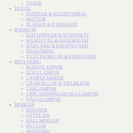
VASER
TEXTIL
KUDDAR & KUDDFODRAL
MATTOR
PLÄDAR & ÖVERKAST
BADRUM
DOFTPINNAR & RUMSPRAY
HANDTVÅL & HANDKRÄM
HÅRVÅRD & KROPPSVÅRD
RENGÖRING
TVÄTTKORGAR & FÖRVARING
BELYSNING
BORDSLAMPOR
GOLVLAMPOR
LAMPSKÄRMAR
LJUSKÄLLOR & TILLBEHÖR
TAKLAMPOR
UPPLADDNINGSBARA LAMPOR
VÄGGLAMPOR
MÖBLER
DIVANER
FÅTÖLJER
HALLMÖBLER
HYLLOR
MATBORD