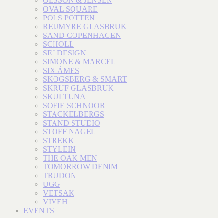
OLSSON & JENSEN
OVAL SQUARE
POLS POTTEN
REIJMYRE GLASBRUK
SAND COPENHAGEN
SCHOLL
SEJ DESIGN
SIMONE & MARCEL
SIX ÁMES
SKOGSBERG & SMART
SKRUF GLASBRUK
SKULTUNA
SOFIE SCHNOOR
STACKELBERGS
STAND STUDIO
STOFF NAGEL
STREKK
STYLEIN
THE OAK MEN
TOMORROW DENIM
TRUDON
UGG
VETSAK
VIVEH
EVENTS