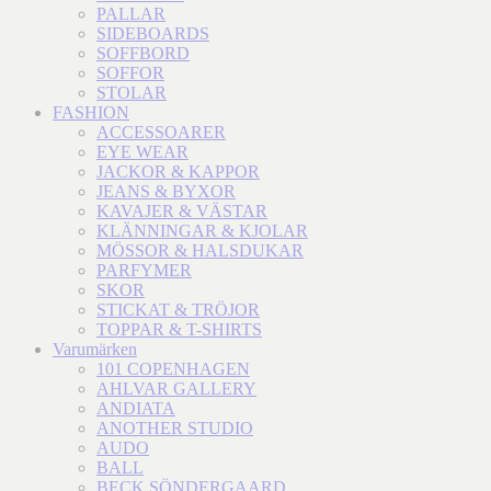
PALLAR
SIDEBOARDS
SOFFBORD
SOFFOR
STOLAR
FASHION
ACCESSOARER
EYE WEAR
JACKOR & KAPPOR
JEANS & BYXOR
KAVAJER & VÄSTAR
KLÄNNINGAR & KJOLAR
MÖSSOR & HALSDUKAR
PARFYMER
SKOR
STICKAT & TRÖJOR
TOPPAR & T-SHIRTS
Varumärken
101 COPENHAGEN
AHLVAR GALLERY
ANDIATA
ANOTHER STUDIO
AUDO
BALL
BECK SÖNDERGAARD