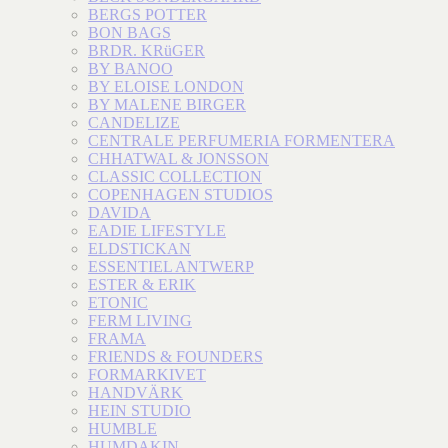
BERGS POTTER
BON BAGS
BRDR. KRüGER
BY BANOO
BY ELOISE LONDON
BY MALENE BIRGER
CANDELIZE
CENTRALE PERFUMERIA FORMENTERA
CHHATWAL & JONSSON
CLASSIC COLLECTION
COPENHAGEN STUDIOS
DAVIDA
EADIE LIFESTYLE
ELDSTICKAN
ESSENTIEL ANTWERP
ESTER & ERIK
ETONIC
FERM LIVING
FRAMA
FRIENDS & FOUNDERS
FORMARKIVET
HANDVÄRK
HEIN STUDIO
HUMBLE
HUMDAKIN