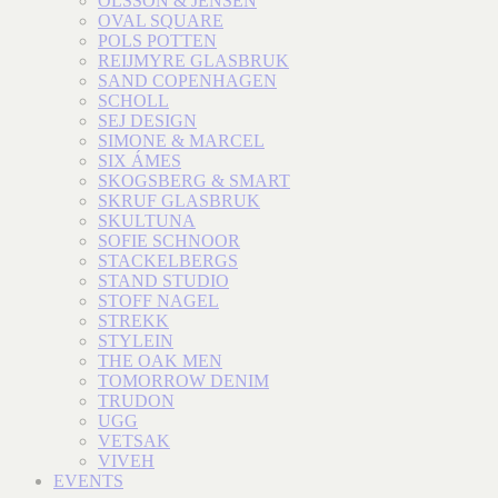
OLSSON & JENSEN
OVAL SQUARE
POLS POTTEN
REIJMYRE GLASBRUK
SAND COPENHAGEN
SCHOLL
SEJ DESIGN
SIMONE & MARCEL
SIX ÁMES
SKOGSBERG & SMART
SKRUF GLASBRUK
SKULTUNA
SOFIE SCHNOOR
STACKELBERGS
STAND STUDIO
STOFF NAGEL
STREKK
STYLEIN
THE OAK MEN
TOMORROW DENIM
TRUDON
UGG
VETSAK
VIVEH
EVENTS