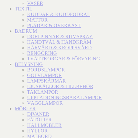
VASER
TEXTIL
KUDDAR & KUDDFODRAL
MATTOR
PLÄDAR & ÖVERKAST
BADRUM
DOFTPINNAR & RUMSPRAY
HANDTVÅL & HANDKRÄM
HÅRVÅRD & KROPPSVÅRD
RENGÖRING
TVÄTTKORGAR & FÖRVARING
BELYSNING
BORDSLAMPOR
GOLVLAMPOR
LAMPSKÄRMAR
LJUSKÄLLOR & TILLBEHÖR
TAKLAMPOR
UPPLADDNINGSBARA LAMPOR
VÄGGLAMPOR
MÖBLER
DIVANER
FÅTÖLJER
HALLMÖBLER
HYLLOR
MATBORD