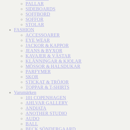
PALLAR
SIDEBOARDS
SOFFBORD
SOFFOR
STOLAR
FASHION
ACCESSOARER
EYE WEAR
JACKOR & KAPPOR
JEANS & BYXOR
KAVAJER & VÄSTAR
KLÄNNINGAR & KJOLAR
MÖSSOR & HALSDUKAR
PARFYMER
SKOR
STICKAT & TRÖJOR
TOPPAR & T-SHIRTS
Varumärken
101 COPENHAGEN
AHLVAR GALLERY
ANDIATA
ANOTHER STUDIO
AUDO
BALL
BECK SÖNDERGAARD