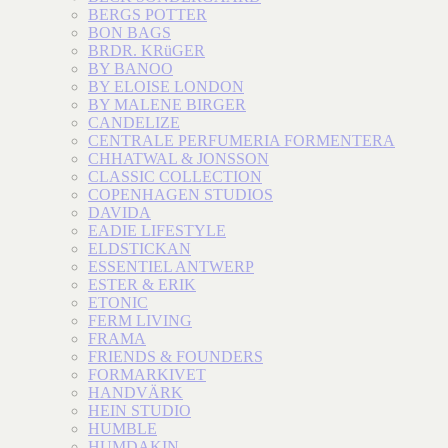
BERGS POTTER
BON BAGS
BRDR. KRüGER
BY BANOO
BY ELOISE LONDON
BY MALENE BIRGER
CANDELIZE
CENTRALE PERFUMERIA FORMENTERA
CHHATWAL & JONSSON
CLASSIC COLLECTION
COPENHAGEN STUDIOS
DAVIDA
EADIE LIFESTYLE
ELDSTICKAN
ESSENTIEL ANTWERP
ESTER & ERIK
ETONIC
FERM LIVING
FRAMA
FRIENDS & FOUNDERS
FORMARKIVET
HANDVÄRK
HEIN STUDIO
HUMBLE
HUMDAKIN