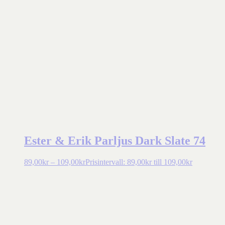
Ester & Erik Parljus Dark Slate 74
89,00
kr
–
109,00
kr
Prisintervall: 89,00kr till 109,00kr