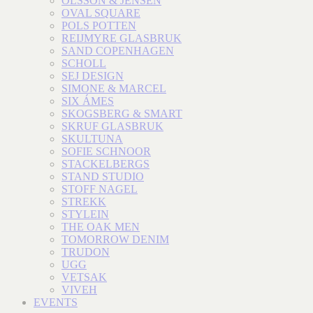
OLSSON & JENSEN
OVAL SQUARE
POLS POTTEN
REIJMYRE GLASBRUK
SAND COPENHAGEN
SCHOLL
SEJ DESIGN
SIMONE & MARCEL
SIX ÁMES
SKOGSBERG & SMART
SKRUF GLASBRUK
SKULTUNA
SOFIE SCHNOOR
STACKELBERGS
STAND STUDIO
STOFF NAGEL
STREKK
STYLEIN
THE OAK MEN
TOMORROW DENIM
TRUDON
UGG
VETSAK
VIVEH
EVENTS