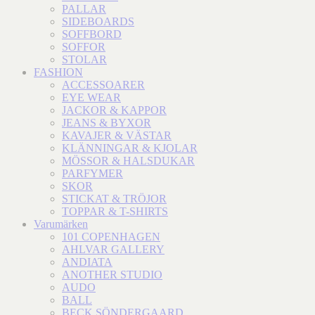
PALLAR
SIDEBOARDS
SOFFBORD
SOFFOR
STOLAR
FASHION
ACCESSOARER
EYE WEAR
JACKOR & KAPPOR
JEANS & BYXOR
KAVAJER & VÄSTAR
KLÄNNINGAR & KJOLAR
MÖSSOR & HALSDUKAR
PARFYMER
SKOR
STICKAT & TRÖJOR
TOPPAR & T-SHIRTS
Varumärken
101 COPENHAGEN
AHLVAR GALLERY
ANDIATA
ANOTHER STUDIO
AUDO
BALL
BECK SÖNDERGAARD