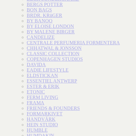
BERGS POTTER
BON BAGS
BRDR. KRüGER
BY BANOO
BY ELOISE LONDON
BY MALENE BIRGER
CANDELIZE
CENTRALE PERFUMERIA FORMENTERA
CHHATWAL & JONSSON
CLASSIC COLLECTION
COPENHAGEN STUDIOS
DAVIDA
EADIE LIFESTYLE
ELDSTICKAN
ESSENTIEL ANTWERP
ESTER & ERIK
ETONIC
FERM LIVING
FRAMA
FRIENDS & FOUNDERS
FORMARKIVET
HANDVÄRK
HEIN STUDIO
HUMBLE
HUMDAKIN