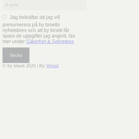
Jag bekräftar att jag vill
prenumerera på by binetts
nyhetsbrev och att by binett får
spara de uppgifter jag angivit, läs
mer under
Säkerhet & Sekretess
Skicka
© by binett 2026
|
By
Wetail