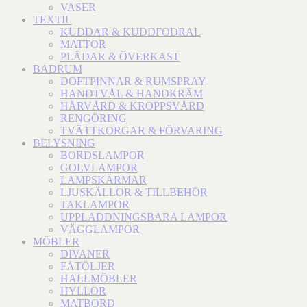
VASER
TEXTIL
KUDDAR & KUDDFODRAL
MATTOR
PLÄDAR & ÖVERKAST
BADRUM
DOFTPINNAR & RUMSPRAY
HANDTVÅL & HANDKRÄM
HÅRVÅRD & KROPPSVÅRD
RENGÖRING
TVÄTTKORGAR & FÖRVARING
BELYSNING
BORDSLAMPOR
GOLVLAMPOR
LAMPSKÄRMAR
LJUSKÄLLOR & TILLBEHÖR
TAKLAMPOR
UPPLADDNINGSBARA LAMPOR
VÄGGLAMPOR
MÖBLER
DIVANER
FÅTÖLJER
HALLMÖBLER
HYLLOR
MATBORD