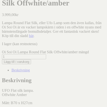
Silk Offwhite/amber
3.999,00
kr
Lampa Round Flat Silk, eller Ufo Lamp som den även kallas, från
Oi Soi Oi är en vacker lampskärm i siden i en offwhite nyans med
bärnstensfärgade bomullsdetaljer. Ger ett fantastisk vackert sken!
Köp till din sladd
här
.
I lager (kan restnoteras)
Oi Soi Oi Lampa Round Flat Silk Offwhite/amber mängd
Lägg till i varukorg
Beskrivning
Beskrivning
UFO Flat silk lampa.
Offwhite Amber
Mått: B70 x H27cm