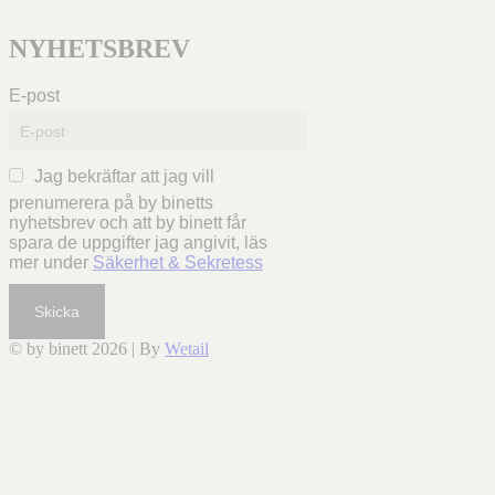
NYHETSBREV
E-post
Jag bekräftar att jag vill
prenumerera på by binetts
nyhetsbrev och att by binett får
spara de uppgifter jag angivit, läs
mer under
Säkerhet & Sekretess
Skicka
© by binett 2026
|
By
Wetail