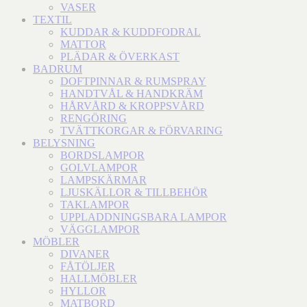
VASER
TEXTIL
KUDDAR & KUDDFODRAL
MATTOR
PLÄDAR & ÖVERKAST
BADRUM
DOFTPINNAR & RUMSPRAY
HANDTVÅL & HANDKRÄM
HÅRVÅRD & KROPPSVÅRD
RENGÖRING
TVÄTTKORGAR & FÖRVARING
BELYSNING
BORDSLAMPOR
GOLVLAMPOR
LAMPSKÄRMAR
LJUSKÄLLOR & TILLBEHÖR
TAKLAMPOR
UPPLADDNINGSBARA LAMPOR
VÄGGLAMPOR
MÖBLER
DIVANER
FÅTÖLJER
HALLMÖBLER
HYLLOR
MATBORD