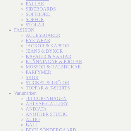
PALLAR
SIDEBOARDS
SOFFBORD
SOFFOR
STOLAR
FASHION
ACCESSOARER
EYE WEAR
JACKOR & KAPPOR
JEANS & BYXOR
KAVAJER & VÄSTAR
KLÄNNINGAR & KJOLAR
MÖSSOR & HALSDUKAR
PARFYMER
SKOR
STICKAT & TRÖJOR
TOPPAR & T-SHIRTS
Varumärken
101 COPENHAGEN
AHLVAR GALLERY
ANDIATA
ANOTHER STUDIO
AUDO
BALL
BECK SÖNDERGAARD