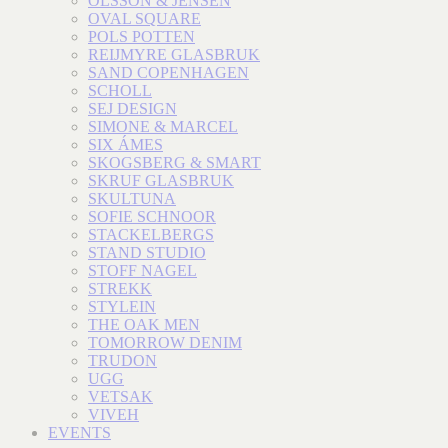
OLSSON & JENSEN
OVAL SQUARE
POLS POTTEN
REIJMYRE GLASBRUK
SAND COPENHAGEN
SCHOLL
SEJ DESIGN
SIMONE & MARCEL
SIX ÁMES
SKOGSBERG & SMART
SKRUF GLASBRUK
SKULTUNA
SOFIE SCHNOOR
STACKELBERGS
STAND STUDIO
STOFF NAGEL
STREKK
STYLEIN
THE OAK MEN
TOMORROW DENIM
TRUDON
UGG
VETSAK
VIVEH
EVENTS