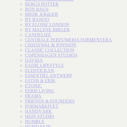
BERGS POTTER
BON BAGS
BRDR. KRüGER
BY BANOO
BY ELOISE LONDON
BY MALENE BIRGER
CANDELIZE
CENTRALE PERFUMERIA FORMENTERA
CHHATWAL & JONSSON
CLASSIC COLLECTION
COPENHAGEN STUDIOS
DAVIDA
EADIE LIFESTYLE
ELDSTICKAN
ESSENTIEL ANTWERP
ESTER & ERIK
ETONIC
FERM LIVING
FRAMA
FRIENDS & FOUNDERS
FORMARKIVET
HANDVÄRK
HEIN STUDIO
HUMBLE
HUMDAKIN