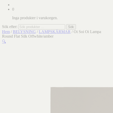
0
Inga produkter i varukorgen.
Sök efter:
Sök
Hem
/
BELYSNING
/
LAMPSKÄRMAR
/ Oi Soi Oi Lampa
Round Flat Silk Offwhite/amber
🔍