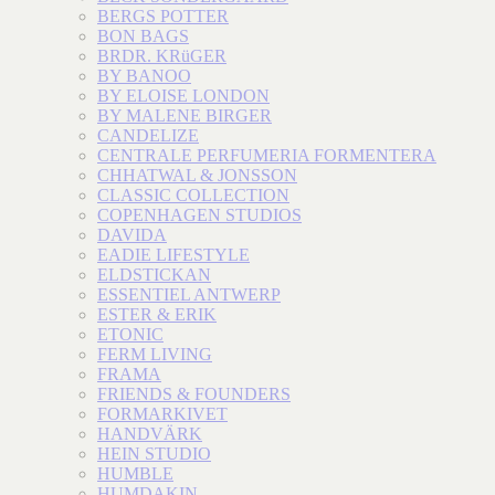
BERGS POTTER
BON BAGS
BRDR. KRüGER
BY BANOO
BY ELOISE LONDON
BY MALENE BIRGER
CANDELIZE
CENTRALE PERFUMERIA FORMENTERA
CHHATWAL & JONSSON
CLASSIC COLLECTION
COPENHAGEN STUDIOS
DAVIDA
EADIE LIFESTYLE
ELDSTICKAN
ESSENTIEL ANTWERP
ESTER & ERIK
ETONIC
FERM LIVING
FRAMA
FRIENDS & FOUNDERS
FORMARKIVET
HANDVÄRK
HEIN STUDIO
HUMBLE
HUMDAKIN