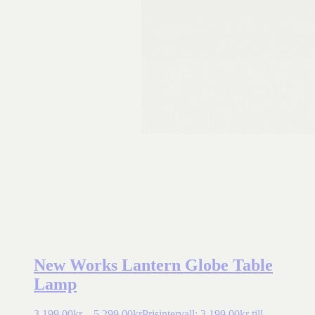
New Works Lantern Globe Table
Lamp
3.199,00
kr
–
5.299,00
kr
Prisintervall: 3.199,00kr till