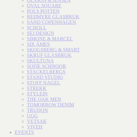
OLSSON & JENSEN
OVAL SQUARE
POLS POTTEN
REIJMYRE GLASBRUK
SAND COPENHAGEN
SCHOLL
SEJ DESIGN
SIMONE & MARCEL
SIX ÁMES
SKOGSBERG & SMART
SKRUF GLASBRUK
SKULTUNA
SOFIE SCHNOOR
STACKELBERGS
STAND STUDIO
STOFF NAGEL
STREKK
STYLEIN
THE OAK MEN
TOMORROW DENIM
TRUDON
UGG
VETSAK
VIVEH
EVENTS