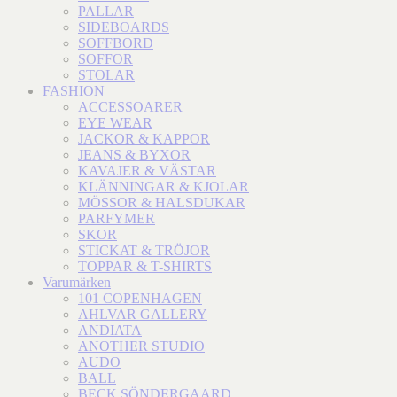
PALLAR
SIDEBOARDS
SOFFBORD
SOFFOR
STOLAR
FASHION
ACCESSOARER
EYE WEAR
JACKOR & KAPPOR
JEANS & BYXOR
KAVAJER & VÄSTAR
KLÄNNINGAR & KJOLAR
MÖSSOR & HALSDUKAR
PARFYMER
SKOR
STICKAT & TRÖJOR
TOPPAR & T-SHIRTS
Varumärken
101 COPENHAGEN
AHLVAR GALLERY
ANDIATA
ANOTHER STUDIO
AUDO
BALL
BECK SÖNDERGAARD