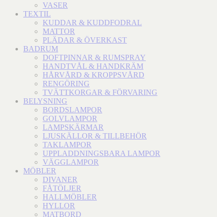
VASER
TEXTIL
KUDDAR & KUDDFODRAL
MATTOR
PLÄDAR & ÖVERKAST
BADRUM
DOFTPINNAR & RUMSPRAY
HANDTVÅL & HANDKRÄM
HÅRVÅRD & KROPPSVÅRD
RENGÖRING
TVÄTTKORGAR & FÖRVARING
BELYSNING
BORDSLAMPOR
GOLVLAMPOR
LAMPSKÄRMAR
LJUSKÄLLOR & TILLBEHÖR
TAKLAMPOR
UPPLADDNINGSBARA LAMPOR
VÄGGLAMPOR
MÖBLER
DIVANER
FÅTÖLJER
HALLMÖBLER
HYLLOR
MATBORD