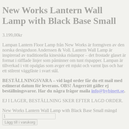
New Works Lantern Wall
Lamp with Black Base Small
3.199,00
kr
Lampan Lantern Floor Lamp från New Works är formgiven av den
norska designduon Anderssen & Voll. Lantern Wall Lamp är
inspirerad av traditionella kinesiska rislampor – det frostade glaset är
format i räfflade linjer som påminner om tunt rispapper. Lampan är
tillverkad i vitt opalglas som avger ett mjukt och varmt ljus och har
ett stilrent väggfäste i svart stål.
BESTÄLLNINGSVARA – vid lagd order får du ett mail med
estimerat datum för leverans. OBS! Ångerrätt gäller ej
beställningsvaror. Har du några frågor maila
info@bybinett.se
.
EJ I LAGER, BESTÄLLNING SKER EFTER LAGD ORDER.
New Works Lantern Wall Lamp with Black Base Small mängd
Lägg till i varukorg