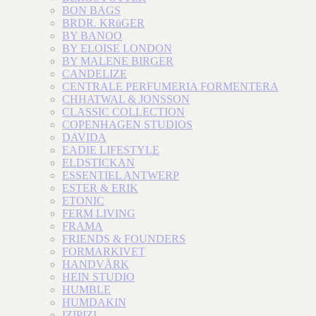
BON BAGS
BRDR. KRüGER
BY BANOO
BY ELOISE LONDON
BY MALENE BIRGER
CANDELIZE
CENTRALE PERFUMERIA FORMENTERA
CHHATWAL & JONSSON
CLASSIC COLLECTION
COPENHAGEN STUDIOS
DAVIDA
EADIE LIFESTYLE
ELDSTICKAN
ESSENTIEL ANTWERP
ESTER & ERIK
ETONIC
FERM LIVING
FRAMA
FRIENDS & FOUNDERS
FORMARKIVET
HANDVÄRK
HEIN STUDIO
HUMBLE
HUMDAKIN
IZIPIZI