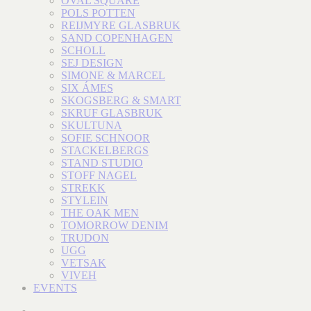
OVAL SQUARE
POLS POTTEN
REIJMYRE GLASBRUK
SAND COPENHAGEN
SCHOLL
SEJ DESIGN
SIMONE & MARCEL
SIX ÁMES
SKOGSBERG & SMART
SKRUF GLASBRUK
SKULTUNA
SOFIE SCHNOOR
STACKELBERGS
STAND STUDIO
STOFF NAGEL
STREKK
STYLEIN
THE OAK MEN
TOMORROW DENIM
TRUDON
UGG
VETSAK
VIVEH
EVENTS