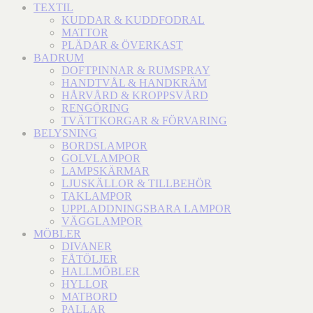
TEXTIL
KUDDAR & KUDDFODRAL
MATTOR
PLÄDAR & ÖVERKAST
BADRUM
DOFTPINNAR & RUMSPRAY
HANDTVÅL & HANDKRÄM
HÅRVÅRD & KROPPSVÅRD
RENGÖRING
TVÄTTKORGAR & FÖRVARING
BELYSNING
BORDSLAMPOR
GOLVLAMPOR
LAMPSKÄRMAR
LJUSKÄLLOR & TILLBEHÖR
TAKLAMPOR
UPPLADDNINGSBARA LAMPOR
VÄGGLAMPOR
MÖBLER
DIVANER
FÅTÖLJER
HALLMÖBLER
HYLLOR
MATBORD
PALLAR