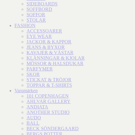
SIDEBOARDS
SOFFBORD
SOFFOR
STOLAR
FASHION
ACCESSOARER
EYE WEAR
JACKOR & KAPPOR
JEANS & BYXOR
KAVAJER & VÄSTAR
KLÄNNINGAR & KJOLAR
MÖSSOR & HALSDUKAR
PARFYMER
SKOR
STICKAT & TRÖJOR
TOPPAR & T-SHIRTS
Varumärken
101 COPENHAGEN
AHLVAR GALLERY
ANDIATA
ANOTHER STUDIO
AUDO
BALL
BECK SÖNDERGAARD
BERGS POTTER