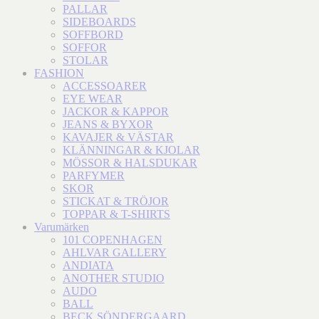
PALLAR
SIDEBOARDS
SOFFBORD
SOFFOR
STOLAR
FASHION
ACCESSOARER
EYE WEAR
JACKOR & KAPPOR
JEANS & BYXOR
KAVAJER & VÄSTAR
KLÄNNINGAR & KJOLAR
MÖSSOR & HALSDUKAR
PARFYMER
SKOR
STICKAT & TRÖJOR
TOPPAR & T-SHIRTS
Varumärken
101 COPENHAGEN
AHLVAR GALLERY
ANDIATA
ANOTHER STUDIO
AUDO
BALL
BECK SÖNDERGAARD