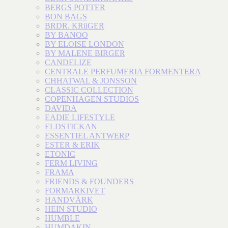
BERGS POTTER
BON BAGS
BRDR. KRüGER
BY BANOO
BY ELOISE LONDON
BY MALENE BIRGER
CANDELIZE
CENTRALE PERFUMERIA FORMENTERA
CHHATWAL & JONSSON
CLASSIC COLLECTION
COPENHAGEN STUDIOS
DAVIDA
EADIE LIFESTYLE
ELDSTICKAN
ESSENTIEL ANTWERP
ESTER & ERIK
ETONIC
FERM LIVING
FRAMA
FRIENDS & FOUNDERS
FORMARKIVET
HANDVÄRK
HEIN STUDIO
HUMBLE
HUMDAKIN