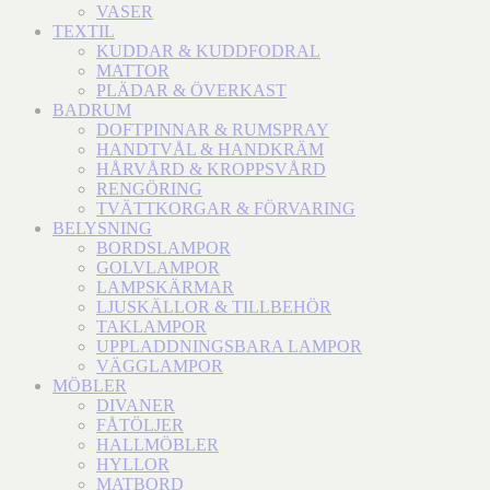
VASER
TEXTIL
KUDDAR & KUDDFODRAL
MATTOR
PLÄDAR & ÖVERKAST
BADRUM
DOFTPINNAR & RUMSPRAY
HANDTVÅL & HANDKRÄM
HÅRVÅRD & KROPPSVÅRD
RENGÖRING
TVÄTTKORGAR & FÖRVARING
BELYSNING
BORDSLAMPOR
GOLVLAMPOR
LAMPSKÄRMAR
LJUSKÄLLOR & TILLBEHÖR
TAKLAMPOR
UPPLADDNINGSBARA LAMPOR
VÄGGLAMPOR
MÖBLER
DIVANER
FÅTÖLJER
HALLMÖBLER
HYLLOR
MATBORD