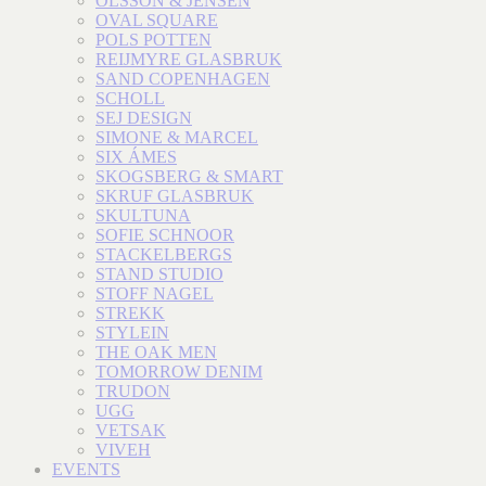
OLSSON & JENSEN
OVAL SQUARE
POLS POTTEN
REIJMYRE GLASBRUK
SAND COPENHAGEN
SCHOLL
SEJ DESIGN
SIMONE & MARCEL
SIX ÁMES
SKOGSBERG & SMART
SKRUF GLASBRUK
SKULTUNA
SOFIE SCHNOOR
STACKELBERGS
STAND STUDIO
STOFF NAGEL
STREKK
STYLEIN
THE OAK MEN
TOMORROW DENIM
TRUDON
UGG
VETSAK
VIVEH
EVENTS