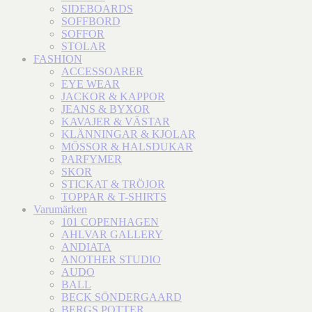
SIDEBOARDS
SOFFBORD
SOFFOR
STOLAR
FASHION
ACCESSOARER
EYE WEAR
JACKOR & KAPPOR
JEANS & BYXOR
KAVAJER & VÄSTAR
KLÄNNINGAR & KJOLAR
MÖSSOR & HALSDUKAR
PARFYMER
SKOR
STICKAT & TRÖJOR
TOPPAR & T-SHIRTS
Varumärken
101 COPENHAGEN
AHLVAR GALLERY
ANDIATA
ANOTHER STUDIO
AUDO
BALL
BECK SÖNDERGAARD
BERGS POTTER