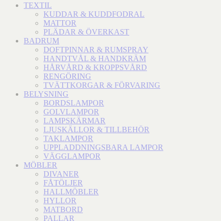
TEXTIL
KUDDAR & KUDDFODRAL
MATTOR
PLÄDAR & ÖVERKAST
BADRUM
DOFTPINNAR & RUMSPRAY
HANDTVÅL & HANDKRÄM
HÅRVÅRD & KROPPSVÅRD
RENGÖRING
TVÄTTKORGAR & FÖRVARING
BELYSNING
BORDSLAMPOR
GOLVLAMPOR
LAMPSKÄRMAR
LJUSKÄLLOR & TILLBEHÖR
TAKLAMPOR
UPPLADDNINGSBARA LAMPOR
VÄGGLAMPOR
MÖBLER
DIVANER
FÅTÖLJER
HALLMÖBLER
HYLLOR
MATBORD
PALLAR