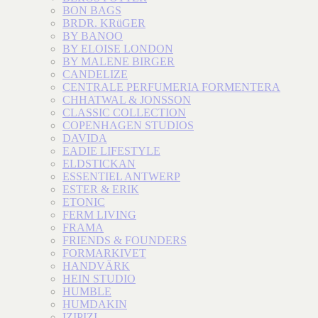
BON BAGS
BRDR. KRüGER
BY BANOO
BY ELOISE LONDON
BY MALENE BIRGER
CANDELIZE
CENTRALE PERFUMERIA FORMENTERA
CHHATWAL & JONSSON
CLASSIC COLLECTION
COPENHAGEN STUDIOS
DAVIDA
EADIE LIFESTYLE
ELDSTICKAN
ESSENTIEL ANTWERP
ESTER & ERIK
ETONIC
FERM LIVING
FRAMA
FRIENDS & FOUNDERS
FORMARKIVET
HANDVÄRK
HEIN STUDIO
HUMBLE
HUMDAKIN
IZIPIZI