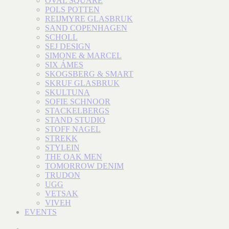
OVAL SQUARE
POLS POTTEN
REIJMYRE GLASBRUK
SAND COPENHAGEN
SCHOLL
SEJ DESIGN
SIMONE & MARCEL
SIX ÁMES
SKOGSBERG & SMART
SKRUF GLASBRUK
SKULTUNA
SOFIE SCHNOOR
STACKELBERGS
STAND STUDIO
STOFF NAGEL
STREKK
STYLEIN
THE OAK MEN
TOMORROW DENIM
TRUDON
UGG
VETSAK
VIVEH
EVENTS