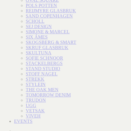
OVAL SQUARE
POLS POTTEN
REIJMYRE GLASBRUK
SAND COPENHAGEN
SCHOLL
SEJ DESIGN
SIMONE & MARCEL
SIX ÁMES
SKOGSBERG & SMART
SKRUF GLASBRUK
SKULTUNA
SOFIE SCHNOOR
STACKELBERGS
STAND STUDIO
STOFF NAGEL
STREKK
STYLEIN
THE OAK MEN
TOMORROW DENIM
TRUDON
UGG
VETSAK
VIVEH
EVENTS