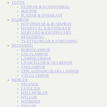
TEXTIL
KUDDAR & KUDDFODRAL
MATTOR
PLÄDAR & ÖVERKAST
BADRUM
DOFTPINNAR & RUMSPRAY
HANDTVÅL & HANDKRÄM
HÅRVÅRD & KROPPSVÅRD
RENGÖRING
TVÄTTKORGAR & FÖRVARING
BELYSNING
BORDSLAMPOR
GOLVLAMPOR
LAMPSKÄRMAR
LJUSKÄLLOR & TILLBEHÖR
TAKLAMPOR
UPPLADDNINGSBARA LAMPOR
VÄGGLAMPOR
MÖBLER
DIVANER
FÅTÖLJER
HALLMÖBLER
HYLLOR
MATBORD
PALLAR