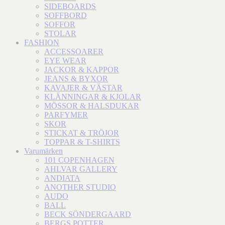
SIDEBOARDS
SOFFBORD
SOFFOR
STOLAR
FASHION
ACCESSOARER
EYE WEAR
JACKOR & KAPPOR
JEANS & BYXOR
KAVAJER & VÄSTAR
KLÄNNINGAR & KJOLAR
MÖSSOR & HALSDUKAR
PARFYMER
SKOR
STICKAT & TRÖJOR
TOPPAR & T-SHIRTS
Varumärken
101 COPENHAGEN
AHLVAR GALLERY
ANDIATA
ANOTHER STUDIO
AUDO
BALL
BECK SÖNDERGAARD
BERGS POTTER