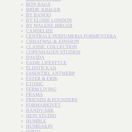
BON BAGS
BRDR. KRüGER
BY BANOO
BY ELOISE LONDON
BY MALENE BIRGER
CANDELIZE
CENTRALE PERFUMERIA FORMENTERA
CHHATWAL & JONSSON
CLASSIC COLLECTION
COPENHAGEN STUDIOS
DAVIDA
EADIE LIFESTYLE
ELDSTICKAN
ESSENTIEL ANTWERP
ESTER & ERIK
ETONIC
FERM LIVING
FRAMA
FRIENDS & FOUNDERS
FORMARKIVET
HANDVÄRK
HEIN STUDIO
HUMBLE
HUMDAKIN
IZIPIZI