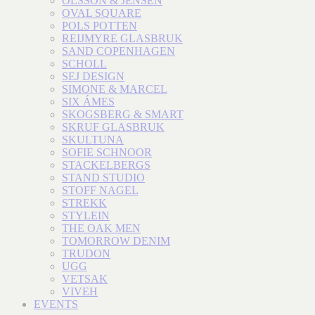
OLSSON & JENSEN
OVAL SQUARE
POLS POTTEN
REIJMYRE GLASBRUK
SAND COPENHAGEN
SCHOLL
SEJ DESIGN
SIMONE & MARCEL
SIX ÁMES
SKOGSBERG & SMART
SKRUF GLASBRUK
SKULTUNA
SOFIE SCHNOOR
STACKELBERGS
STAND STUDIO
STOFF NAGEL
STREKK
STYLEIN
THE OAK MEN
TOMORROW DENIM
TRUDON
UGG
VETSAK
VIVEH
EVENTS