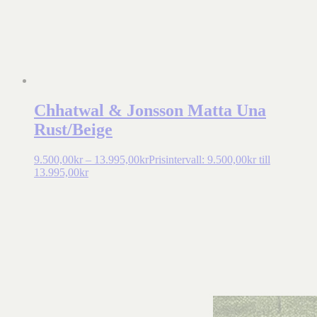
Chhatwal & Jonsson Matta Una
Rust/Beige
9.500,00
kr
–
13.995,00
kr
Prisintervall: 9.500,00kr till
13.995,00kr