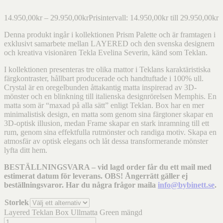
14.950,00
kr
–
29.950,00
kr
Prisintervall: 14.950,00kr till 29.950,00kr
Denna produkt ingår i kollektionen Prism Palette och är framtagen i
exklusivt samarbete mellan LAYERED och den svenska designern
och kreativa visionären Tekla Evelina Severin, känd som Teklan.
I kollektionen presenteras tre olika mattor i Teklans karaktäristiska
färgkontraster, hållbart producerade och handtuftade i 100% ull.
Crystal är en oregelbunden åttakantig matta inspirerad av 3D-
mönster och en blinkning till italienska designrörelsen Memphis. En
matta som är “maxad på alla sätt” enligt Teklan. Box har en mer
minimalistisk design, en matta som genom sina färgtoner skapar en
3D-optisk illusion, medan Frame skapar en stark inramning till ett
rum, genom sina effektfulla rutmönster och randiga motiv. Skapa en
atmosfär av optisk elegans och låt dessa transformerande mönster
lyfta ditt hem.
BESTÄLLNINGSVARA – vid lagd order får du ett mail med
estimerat datum för leverans. OBS! Ångerrätt gäller ej
beställningsvaror. Har du några frågor maila
info@bybinett.se
.
Storlek
Layered Teklan Box Ullmatta Green mängd