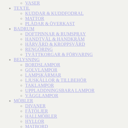
VASER
TEXTIL
KUDDAR & KUDDFODRAL
MATTOR
PLÄDAR & ÖVERKAST
BADRUM
DOFTPINNAR & RUMSPRAY
HANDTVÅL & HANDKRÄM
HÅRVÅRD & KROPPSVÅRD
RENGÖRING
TVÄTTKORGAR & FÖRVARING
BELYSNING
BORDSLAMPOR
GOLVLAMPOR
LAMPSKÄRMAR
LJUSKÄLLOR & TILLBEHÖR
TAKLAMPOR
UPPLADDNINGSBARA LAMPOR
VÄGGLAMPOR
MÖBLER
DIVANER
FÅTÖLJER
HALLMÖBLER
HYLLOR
MATBORD