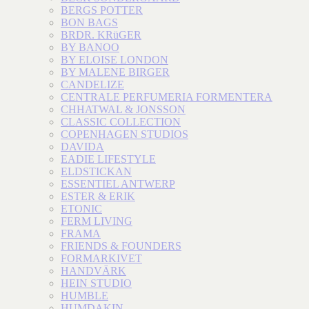
BERGS POTTER
BON BAGS
BRDR. KRüGER
BY BANOO
BY ELOISE LONDON
BY MALENE BIRGER
CANDELIZE
CENTRALE PERFUMERIA FORMENTERA
CHHATWAL & JONSSON
CLASSIC COLLECTION
COPENHAGEN STUDIOS
DAVIDA
EADIE LIFESTYLE
ELDSTICKAN
ESSENTIEL ANTWERP
ESTER & ERIK
ETONIC
FERM LIVING
FRAMA
FRIENDS & FOUNDERS
FORMARKIVET
HANDVÄRK
HEIN STUDIO
HUMBLE
HUMDAKIN