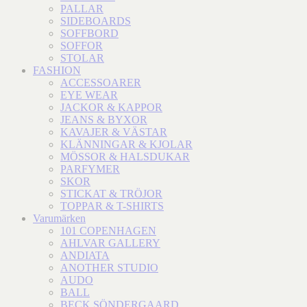
PALLAR
SIDEBOARDS
SOFFBORD
SOFFOR
STOLAR
FASHION
ACCESSOARER
EYE WEAR
JACKOR & KAPPOR
JEANS & BYXOR
KAVAJER & VÄSTAR
KLÄNNINGAR & KJOLAR
MÖSSOR & HALSDUKAR
PARFYMER
SKOR
STICKAT & TRÖJOR
TOPPAR & T-SHIRTS
Varumärken
101 COPENHAGEN
AHLVAR GALLERY
ANDIATA
ANOTHER STUDIO
AUDO
BALL
BECK SÖNDERGAARD