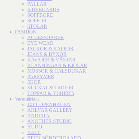
PALLAR
SIDEBOARDS
SOFFBORD
SOFFOR
STOLAR
FASHION
ACCESSOARER
EYE WEAR
JACKOR & KAPPOR
JEANS & BYXOR
KAVAJER & VÄSTAR
KLÄNNINGAR & KJOLAR
MÖSSOR & HALSDUKAR
PARFYMER
SKOR
STICKAT & TRÖJOR
TOPPAR & T-SHIRTS
Varumärken
101 COPENHAGEN
AHLVAR GALLERY
ANDIATA
ANOTHER STUDIO
AUDO
BALL
BECK SÖNDERGAARD