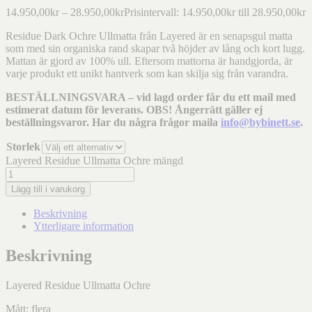
14.950,00
kr
–
28.950,00
kr
Prisintervall: 14.950,00kr till 28.950,00kr
Residue Dark Ochre Ullmatta från Layered är en senapsgul matta
som med sin organiska rand skapar två höjder av lång och kort lugg.
Mattan är gjord av 100% ull. Eftersom mattorna är handgjorda, är
varje produkt ett unikt hantverk som kan skilja sig från varandra.
BESTÄLLNINGSVARA – vid lagd order får du ett mail med
estimerat datum för leverans. OBS! Ångerrätt gäller ej
beställningsvaror. Har du några frågor maila
info@bybinett.se
.
Storlek
Layered Residue Ullmatta Ochre mängd
Lägg till i varukorg
Beskrivning
Ytterligare information
Beskrivning
Layered Residue Ullmatta Ochre
Mått: flera