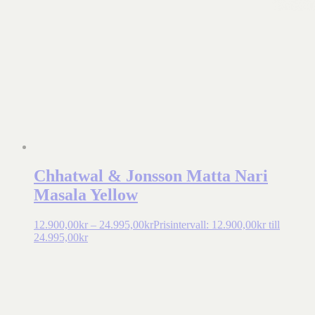
Chhatwal & Jonsson Matta Nari
Masala Yellow
12.900,00
kr
–
24.995,00
kr
Prisintervall: 12.900,00kr till
24.995,00kr