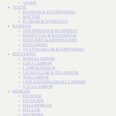
VASER
TEXTIL
KUDDAR & KUDDFODRAL
MATTOR
PLÄDAR & ÖVERKAST
BADRUM
DOFTPINNAR & RUMSPRAY
HANDTVÅL & HANDKRÄM
HÅRVÅRD & KROPPSVÅRD
RENGÖRING
TVÄTTKORGAR & FÖRVARING
BELYSNING
BORDSLAMPOR
GOLVLAMPOR
LAMPSKÄRMAR
LJUSKÄLLOR & TILLBEHÖR
TAKLAMPOR
UPPLADDNINGSBARA LAMPOR
VÄGGLAMPOR
MÖBLER
DIVANER
FÅTÖLJER
HALLMÖBLER
HYLLOR
MATBORD