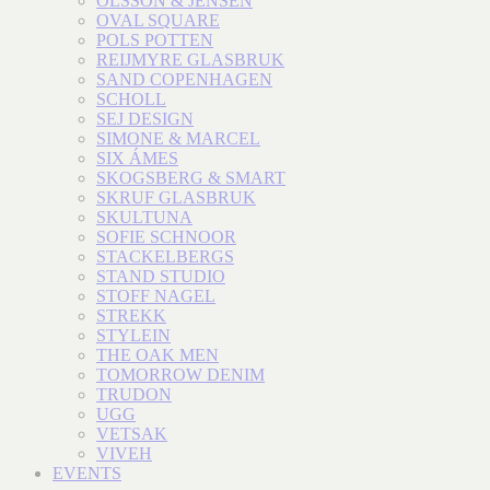
OLSSON & JENSEN
OVAL SQUARE
POLS POTTEN
REIJMYRE GLASBRUK
SAND COPENHAGEN
SCHOLL
SEJ DESIGN
SIMONE & MARCEL
SIX ÁMES
SKOGSBERG & SMART
SKRUF GLASBRUK
SKULTUNA
SOFIE SCHNOOR
STACKELBERGS
STAND STUDIO
STOFF NAGEL
STREKK
STYLEIN
THE OAK MEN
TOMORROW DENIM
TRUDON
UGG
VETSAK
VIVEH
EVENTS