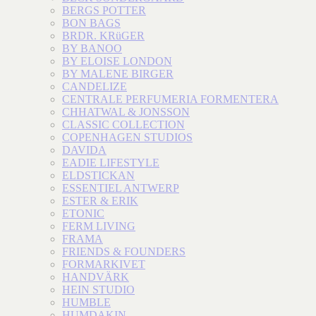
BERGS POTTER
BON BAGS
BRDR. KRüGER
BY BANOO
BY ELOISE LONDON
BY MALENE BIRGER
CANDELIZE
CENTRALE PERFUMERIA FORMENTERA
CHHATWAL & JONSSON
CLASSIC COLLECTION
COPENHAGEN STUDIOS
DAVIDA
EADIE LIFESTYLE
ELDSTICKAN
ESSENTIEL ANTWERP
ESTER & ERIK
ETONIC
FERM LIVING
FRAMA
FRIENDS & FOUNDERS
FORMARKIVET
HANDVÄRK
HEIN STUDIO
HUMBLE
HUMDAKIN