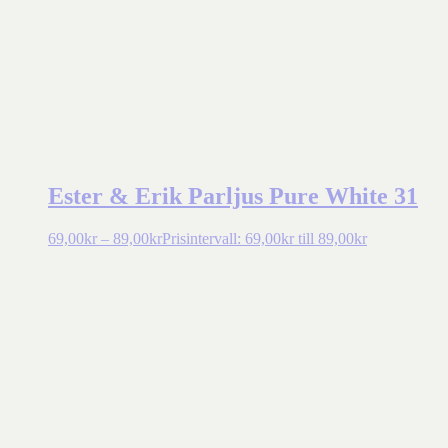
Ester & Erik Parljus Pure White 31
69,00
kr
–
89,00
kr
Prisintervall: 69,00kr till 89,00kr