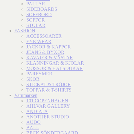
PALLAR
SIDEBOARDS
SOFFBORD
SOFFOR
STOLAR
FASHION
ACCESSOARER
EYE WEAR
JACKOR & KAPPOR
JEANS & BYXOR
KAVAJER & VÄSTAR
KLÄNNINGAR & KJOLAR
MÖSSOR & HALSDUKAR
PARFYMER
SKOR
STICKAT & TRÖJOR
TOPPAR & T-SHIRTS
Varumärken
101 COPENHAGEN
AHLVAR GALLERY
ANDIATA
ANOTHER STUDIO
AUDO
BALL
BECK SÖNDERGAARD