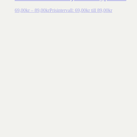
69,00
kr
–
89,00
kr
Prisintervall: 69,00kr till 89,00kr