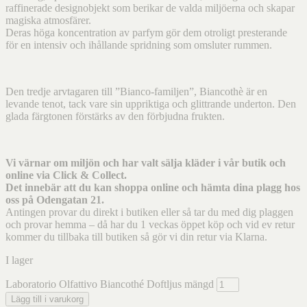
raffinerade designobjekt som berikar de valda miljöerna och skapar
magiska atmosfärer.
Deras höga koncentration av parfym gör dem otroligt presterande
för en intensiv och ihållande spridning som omsluter rummen.
Den tredje arvtagaren till ”Bianco-familjen”, Biancothè är en
levande tenot, tack vare sin uppriktiga och glittrande underton. Den
glada färgtonen förstärks av den förbjudna frukten.
Vi värnar om miljön och har valt sälja kläder i vår butik och
online via Click & Collect.
Det innebär att du kan shoppa online och hämta dina plagg hos
oss på Odengatan 21.
Antingen provar du direkt i butiken eller så tar du med dig plaggen
och provar hemma – då har du 1 veckas öppet köp och vid ev retur
kommer du tillbaka till butiken så gör vi din retur via Klarna.
I lager
Laboratorio Olfattivo Biancothé Doftljus mängd
Lägg till i varukorg