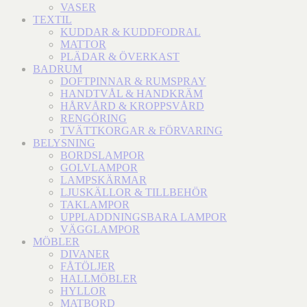
VASER
TEXTIL
KUDDAR & KUDDFODRAL
MATTOR
PLÄDAR & ÖVERKAST
BADRUM
DOFTPINNAR & RUMSPRAY
HANDTVÅL & HANDKRÄM
HÅRVÅRD & KROPPSVÅRD
RENGÖRING
TVÄTTKORGAR & FÖRVARING
BELYSNING
BORDSLAMPOR
GOLVLAMPOR
LAMPSKÄRMAR
LJUSKÄLLOR & TILLBEHÖR
TAKLAMPOR
UPPLADDNINGSBARA LAMPOR
VÄGGLAMPOR
MÖBLER
DIVANER
FÅTÖLJER
HALLMÖBLER
HYLLOR
MATBORD