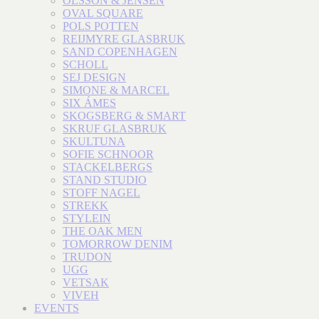
OLSSON & JENSEN
OVAL SQUARE
POLS POTTEN
REIJMYRE GLASBRUK
SAND COPENHAGEN
SCHOLL
SEJ DESIGN
SIMONE & MARCEL
SIX ÁMES
SKOGSBERG & SMART
SKRUF GLASBRUK
SKULTUNA
SOFIE SCHNOOR
STACKELBERGS
STAND STUDIO
STOFF NAGEL
STREKK
STYLEIN
THE OAK MEN
TOMORROW DENIM
TRUDON
UGG
VETSAK
VIVEH
EVENTS