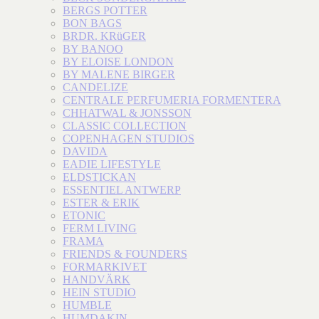
BERGS POTTER
BON BAGS
BRDR. KRüGER
BY BANOO
BY ELOISE LONDON
BY MALENE BIRGER
CANDELIZE
CENTRALE PERFUMERIA FORMENTERA
CHHATWAL & JONSSON
CLASSIC COLLECTION
COPENHAGEN STUDIOS
DAVIDA
EADIE LIFESTYLE
ELDSTICKAN
ESSENTIEL ANTWERP
ESTER & ERIK
ETONIC
FERM LIVING
FRAMA
FRIENDS & FOUNDERS
FORMARKIVET
HANDVÄRK
HEIN STUDIO
HUMBLE
HUMDAKIN