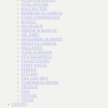
OLSSON & JENSEN
OVAL SQUARE
POLS POTTEN
REIJMYRE GLASBRUK
SAND COPENHAGEN
SCHOLL
SEJ DESIGN
SIMONE & MARCEL
SIX ÁMES
SKOGSBERG & SMART
SKRUF GLASBRUK
SKULTUNA
SOFIE SCHNOOR
STACKELBERGS
STAND STUDIO
STOFF NAGEL
STREKK
STYLEIN
THE OAK MEN
TOMORROW DENIM
TRUDON
UGG
VETSAK
VIVEH
EVENTS