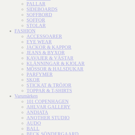
PALLAR
SIDEBOARDS
SOFFBORD
SOFFOR
STOLAR
FASHION
ACCESSOARER
EYE WEAR
JACKOR & KAPPOR
JEANS & BYXOR
KAVAJER & VÄSTAR
KLÄNNINGAR & KJOLAR
MÖSSOR & HALSDUKAR
PARFYMER
SKOR
STICKAT & TRÖJOR
TOPPAR & T-SHIRTS
Varumärken
101 COPENHAGEN
AHLVAR GALLERY
ANDIATA
ANOTHER STUDIO
AUDO
BALL
BECK SÖNDERGAARD