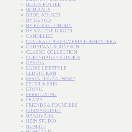
BERGS POTTER
BON BAGS
BRDR. KRüGER
BY BANOO
BY ELOISE LONDON
BY MALENE BIRGER
CANDELIZE
CENTRALE PERFUMERIA FORMENTERA
CHHATWAL & JONSSON
CLASSIC COLLECTION
COPENHAGEN STUDIOS
DAVIDA
EADIE LIFESTYLE
ELDSTICKAN
ESSENTIEL ANTWERP
ESTER & ERIK
ETONIC
FERM LIVING
FRAMA
FRIENDS & FOUNDERS
FORMARKIVET
HANDVÄRK
HEIN STUDIO
HUMBLE
HUMDAKIN