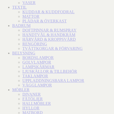
VASER
TEXTIL
KUDDAR & KUDDFODRAL
MATTOR
PLÄDAR & ÖVERKAST
BADRUM
DOFTPINNAR & RUMSPRAY
HANDTVÅL & HANDKRÄM
HÅRVÅRD & KROPPSVÅRD
RENGÖRING
TVÄTTKORGAR & FÖRVARING
BELYSNING
BORDSLAMPOR
GOLVLAMPOR
LAMPSKÄRMAR
LJUSKÄLLOR & TILLBEHÖR
TAKLAMPOR
UPPLADDNINGSBARA LAMPOR
VÄGGLAMPOR
MÖBLER
DIVANER
FÅTÖLJER
HALLMÖBLER
HYLLOR
MATBORD