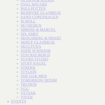
OLSSON & JENSEN
OVAL SQUARE
POLS POTTEN
REIJMYRE GLASBRUK
SAND COPENHAGEN
SCHOLL
SEJ DESIGN
SIMONE & MARCEL
SIX ÁMES
SKOGSBERG & SMART
SKRUF GLASBRUK
SKULTUNA
SOFIE SCHNOOR
STACKELBERGS
STAND STUDIO
STOFF NAGEL
STREKK
STYLEIN
THE OAK MEN
TOMORROW DENIM
TRUDON
UGG
VETSAK
VIVEH
EVENTS