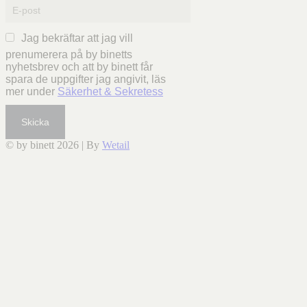
Jag bekräftar att jag vill
prenumerera på by binetts
nyhetsbrev och att by binett får
spara de uppgifter jag angivit, läs
mer under
Säkerhet & Sekretess
Skicka
© by binett 2026
|
By
Wetail