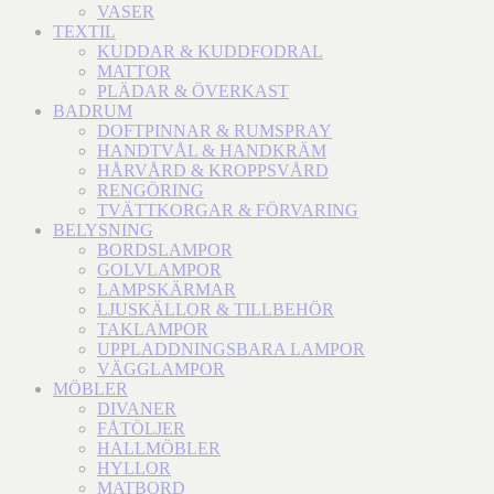
VASER
TEXTIL
KUDDAR & KUDDFODRAL
MATTOR
PLÄDAR & ÖVERKAST
BADRUM
DOFTPINNAR & RUMSPRAY
HANDTVÅL & HANDKRÄM
HÅRVÅRD & KROPPSVÅRD
RENGÖRING
TVÄTTKORGAR & FÖRVARING
BELYSNING
BORDSLAMPOR
GOLVLAMPOR
LAMPSKÄRMAR
LJUSKÄLLOR & TILLBEHÖR
TAKLAMPOR
UPPLADDNINGSBARA LAMPOR
VÄGGLAMPOR
MÖBLER
DIVANER
FÅTÖLJER
HALLMÖBLER
HYLLOR
MATBORD