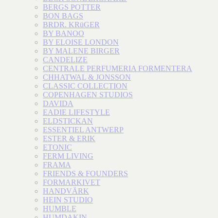
BERGS POTTER
BON BAGS
BRDR. KRüGER
BY BANOO
BY ELOISE LONDON
BY MALENE BIRGER
CANDELIZE
CENTRALE PERFUMERIA FORMENTERA
CHHATWAL & JONSSON
CLASSIC COLLECTION
COPENHAGEN STUDIOS
DAVIDA
EADIE LIFESTYLE
ELDSTICKAN
ESSENTIEL ANTWERP
ESTER & ERIK
ETONIC
FERM LIVING
FRAMA
FRIENDS & FOUNDERS
FORMARKIVET
HANDVÄRK
HEIN STUDIO
HUMBLE
HUMDAKIN