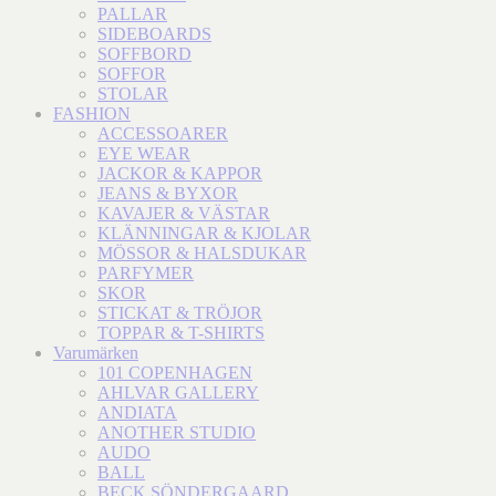
PALLAR
SIDEBOARDS
SOFFBORD
SOFFOR
STOLAR
FASHION
ACCESSOARER
EYE WEAR
JACKOR & KAPPOR
JEANS & BYXOR
KAVAJER & VÄSTAR
KLÄNNINGAR & KJOLAR
MÖSSOR & HALSDUKAR
PARFYMER
SKOR
STICKAT & TRÖJOR
TOPPAR & T-SHIRTS
Varumärken
101 COPENHAGEN
AHLVAR GALLERY
ANDIATA
ANOTHER STUDIO
AUDO
BALL
BECK SÖNDERGAARD