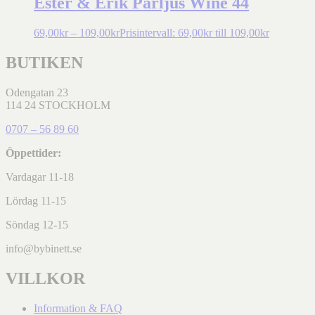
Ester & Erik Parljus Wine 44
69,00
kr
–
109,00
kr
Prisintervall: 69,00kr till 109,00kr
BUTIKEN
Odengatan 23
114 24 STOCKHOLM
0707 – 56 89 60
Öppettider:
Vardagar 11-18
Lördag 11-15
Söndag 12-15
info@bybinett.se
VILLKOR
Information & FAQ