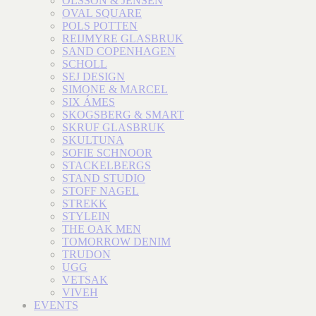
OLSSON & JENSEN
OVAL SQUARE
POLS POTTEN
REIJMYRE GLASBRUK
SAND COPENHAGEN
SCHOLL
SEJ DESIGN
SIMONE & MARCEL
SIX ÁMES
SKOGSBERG & SMART
SKRUF GLASBRUK
SKULTUNA
SOFIE SCHNOOR
STACKELBERGS
STAND STUDIO
STOFF NAGEL
STREKK
STYLEIN
THE OAK MEN
TOMORROW DENIM
TRUDON
UGG
VETSAK
VIVEH
EVENTS