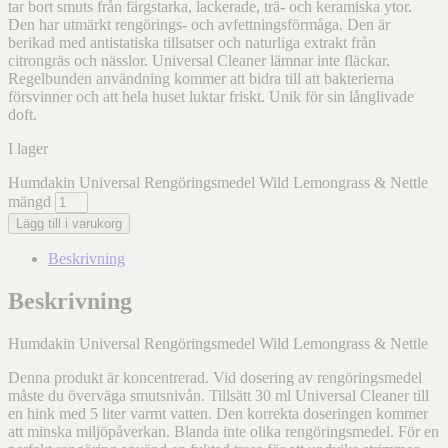
tar bort smuts från färgstarka, lackerade, trä- och keramiska ytor.
Den har utmärkt rengörings- och avfettningsförmåga. Den är
berikad med antistatiska tillsatser och naturliga extrakt från
citrongräs och nässlor. Universal Cleaner lämnar inte fläckar.
Regelbunden användning kommer att bidra till att bakterierna
försvinner och att hela huset luktar friskt. Unik för sin långlivade
doft.
I lager
Humdakin Universal Rengöringsmedel Wild Lemongrass & Nettle
mängd
Lägg till i varukorg
Beskrivning
Beskrivning
Humdakin Universal Rengöringsmedel Wild Lemongrass & Nettle
Denna produkt är koncentrerad. Vid dosering av rengöringsmedel
måste du överväga smutsnivån. Tillsätt 30 ml Universal Cleaner till
en hink med 5 liter varmt vatten. Den korrekta doseringen kommer
att minska miljöpåverkan. Blanda inte olika rengöringsmedel. För en