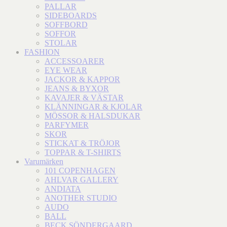
PALLAR
SIDEBOARDS
SOFFBORD
SOFFOR
STOLAR
FASHION
ACCESSOARER
EYE WEAR
JACKOR & KAPPOR
JEANS & BYXOR
KAVAJER & VÄSTAR
KLÄNNINGAR & KJOLAR
MÖSSOR & HALSDUKAR
PARFYMER
SKOR
STICKAT & TRÖJOR
TOPPAR & T-SHIRTS
Varumärken
101 COPENHAGEN
AHLVAR GALLERY
ANDIATA
ANOTHER STUDIO
AUDO
BALL
BECK SÖNDERGAARD