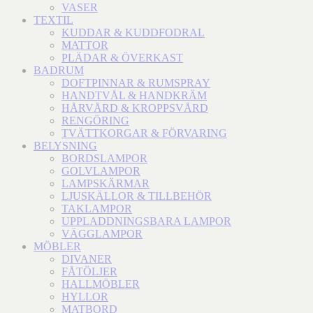
VASER
TEXTIL
KUDDAR & KUDDFODRAL
MATTOR
PLÄDAR & ÖVERKAST
BADRUM
DOFTPINNAR & RUMSPRAY
HANDTVÅL & HANDKRÄM
HÅRVÅRD & KROPPSVÅRD
RENGÖRING
TVÄTTKORGAR & FÖRVARING
BELYSNING
BORDSLAMPOR
GOLVLAMPOR
LAMPSKÄRMAR
LJUSKÄLLOR & TILLBEHÖR
TAKLAMPOR
UPPLADDNINGSBARA LAMPOR
VÄGGLAMPOR
MÖBLER
DIVANER
FÅTÖLJER
HALLMÖBLER
HYLLOR
MATBORD