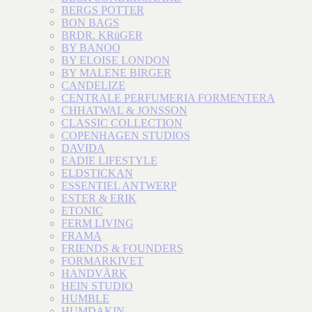
BERGS POTTER
BON BAGS
BRDR. KRüGER
BY BANOO
BY ELOISE LONDON
BY MALENE BIRGER
CANDELIZE
CENTRALE PERFUMERIA FORMENTERA
CHHATWAL & JONSSON
CLASSIC COLLECTION
COPENHAGEN STUDIOS
DAVIDA
EADIE LIFESTYLE
ELDSTICKAN
ESSENTIEL ANTWERP
ESTER & ERIK
ETONIC
FERM LIVING
FRAMA
FRIENDS & FOUNDERS
FORMARKIVET
HANDVÄRK
HEIN STUDIO
HUMBLE
HUMDAKIN