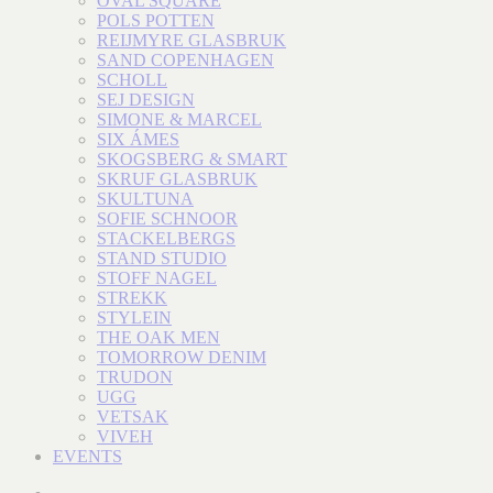
OVAL SQUARE
POLS POTTEN
REIJMYRE GLASBRUK
SAND COPENHAGEN
SCHOLL
SEJ DESIGN
SIMONE & MARCEL
SIX ÁMES
SKOGSBERG & SMART
SKRUF GLASBRUK
SKULTUNA
SOFIE SCHNOOR
STACKELBERGS
STAND STUDIO
STOFF NAGEL
STREKK
STYLEIN
THE OAK MEN
TOMORROW DENIM
TRUDON
UGG
VETSAK
VIVEH
EVENTS