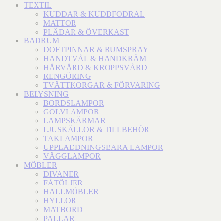
TEXTIL
KUDDAR & KUDDFODRAL
MATTOR
PLÄDAR & ÖVERKAST
BADRUM
DOFTPINNAR & RUMSPRAY
HANDTVÅL & HANDKRÄM
HÅRVÅRD & KROPPSVÅRD
RENGÖRING
TVÄTTKORGAR & FÖRVARING
BELYSNING
BORDSLAMPOR
GOLVLAMPOR
LAMPSKÄRMAR
LJUSKÄLLOR & TILLBEHÖR
TAKLAMPOR
UPPLADDNINGSBARA LAMPOR
VÄGGLAMPOR
MÖBLER
DIVANER
FÅTÖLJER
HALLMÖBLER
HYLLOR
MATBORD
PALLAR