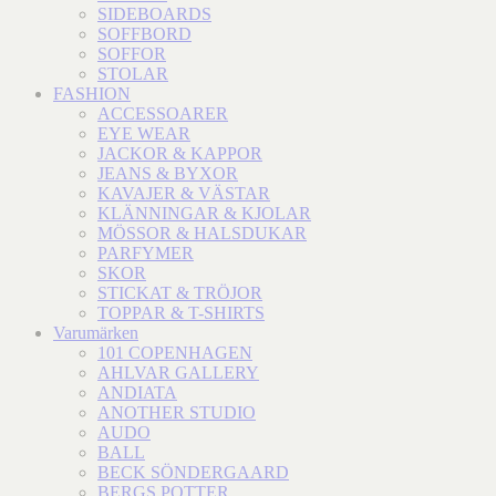
SIDEBOARDS
SOFFBORD
SOFFOR
STOLAR
FASHION
ACCESSOARER
EYE WEAR
JACKOR & KAPPOR
JEANS & BYXOR
KAVAJER & VÄSTAR
KLÄNNINGAR & KJOLAR
MÖSSOR & HALSDUKAR
PARFYMER
SKOR
STICKAT & TRÖJOR
TOPPAR & T-SHIRTS
Varumärken
101 COPENHAGEN
AHLVAR GALLERY
ANDIATA
ANOTHER STUDIO
AUDO
BALL
BECK SÖNDERGAARD
BERGS POTTER