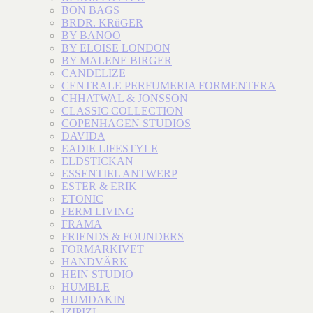
BON BAGS
BRDR. KRüGER
BY BANOO
BY ELOISE LONDON
BY MALENE BIRGER
CANDELIZE
CENTRALE PERFUMERIA FORMENTERA
CHHATWAL & JONSSON
CLASSIC COLLECTION
COPENHAGEN STUDIOS
DAVIDA
EADIE LIFESTYLE
ELDSTICKAN
ESSENTIEL ANTWERP
ESTER & ERIK
ETONIC
FERM LIVING
FRAMA
FRIENDS & FOUNDERS
FORMARKIVET
HANDVÄRK
HEIN STUDIO
HUMBLE
HUMDAKIN
IZIPIZI