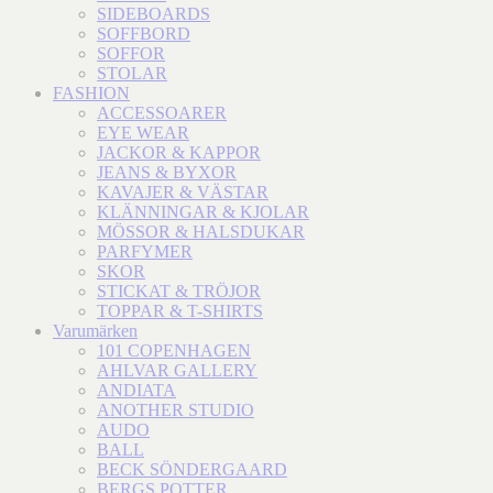
SIDEBOARDS
SOFFBORD
SOFFOR
STOLAR
FASHION
ACCESSOARER
EYE WEAR
JACKOR & KAPPOR
JEANS & BYXOR
KAVAJER & VÄSTAR
KLÄNNINGAR & KJOLAR
MÖSSOR & HALSDUKAR
PARFYMER
SKOR
STICKAT & TRÖJOR
TOPPAR & T-SHIRTS
Varumärken
101 COPENHAGEN
AHLVAR GALLERY
ANDIATA
ANOTHER STUDIO
AUDO
BALL
BECK SÖNDERGAARD
BERGS POTTER