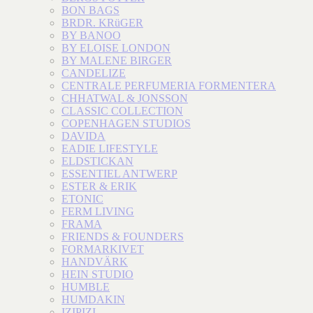
BON BAGS
BRDR. KRüGER
BY BANOO
BY ELOISE LONDON
BY MALENE BIRGER
CANDELIZE
CENTRALE PERFUMERIA FORMENTERA
CHHATWAL & JONSSON
CLASSIC COLLECTION
COPENHAGEN STUDIOS
DAVIDA
EADIE LIFESTYLE
ELDSTICKAN
ESSENTIEL ANTWERP
ESTER & ERIK
ETONIC
FERM LIVING
FRAMA
FRIENDS & FOUNDERS
FORMARKIVET
HANDVÄRK
HEIN STUDIO
HUMBLE
HUMDAKIN
IZIPIZI