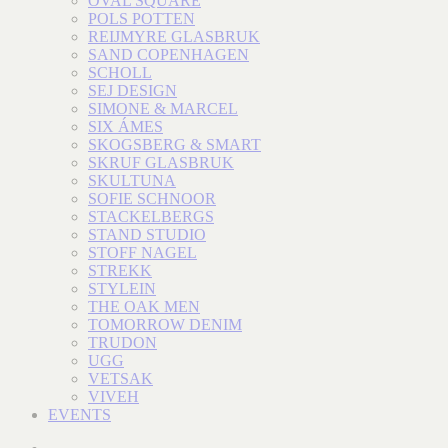
OVAL SQUARE
POLS POTTEN
REIJMYRE GLASBRUK
SAND COPENHAGEN
SCHOLL
SEJ DESIGN
SIMONE & MARCEL
SIX ÁMES
SKOGSBERG & SMART
SKRUF GLASBRUK
SKULTUNA
SOFIE SCHNOOR
STACKELBERGS
STAND STUDIO
STOFF NAGEL
STREKK
STYLEIN
THE OAK MEN
TOMORROW DENIM
TRUDON
UGG
VETSAK
VIVEH
EVENTS