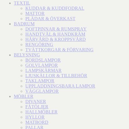
TEXTIL
KUDDAR & KUDDFODRAL
MATTOR
PLÄDAR & ÖVERKAST
BADRUM
DOFTPINNAR & RUMSPRAY
HANDTVÅL & HANDKRÄM
HÅRVÅRD & KROPPSVÅRD
RENGÖRING
TVÄTTKORGAR & FÖRVARING
BELYSNING
BORDSLAMPOR
GOLVLAMPOR
LAMPSKÄRMAR
LJUSKÄLLOR & TILLBEHÖR
TAKLAMPOR
UPPLADDNINGSBARA LAMPOR
VÄGGLAMPOR
MÖBLER
DIVANER
FÅTÖLJER
HALLMÖBLER
HYLLOR
MATBORD
PALLAR