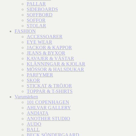
PALLAR
SIDEBOARDS
SOFFBORD
SOFFOR
STOLAR
FASHION
ACCESSOARER
EYE WEAR
JACKOR & KAPPOR
JEANS & BYXOR
KAVAJER & VÄSTAR
KLÄNNINGAR & KJOLAR
MÖSSOR & HALSDUKAR
PARFYMER
SKOR
STICKAT & TRÖJOR
TOPPAR & T-SHIRTS
Varumärken
101 COPENHAGEN
AHLVAR GALLERY
ANDIATA
ANOTHER STUDIO
AUDO
BALL
BECK SÖNDERGAARD