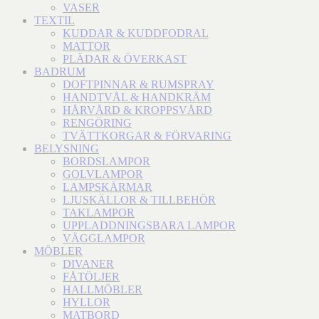
VASER
TEXTIL
KUDDAR & KUDDFODRAL
MATTOR
PLÄDAR & ÖVERKAST
BADRUM
DOFTPINNAR & RUMSPRAY
HANDTVÅL & HANDKRÄM
HÅRVÅRD & KROPPSVÅRD
RENGÖRING
TVÄTTKORGAR & FÖRVARING
BELYSNING
BORDSLAMPOR
GOLVLAMPOR
LAMPSKÄRMAR
LJUSKÄLLOR & TILLBEHÖR
TAKLAMPOR
UPPLADDNINGSBARA LAMPOR
VÄGGLAMPOR
MÖBLER
DIVANER
FÅTÖLJER
HALLMÖBLER
HYLLOR
MATBORD