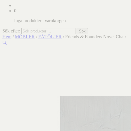
0
Inga produkter i varukorgen.
Sök efter:
Sök
Hem
/
MÖBLER
/
FÅTÖLJER
/ Friends & Founders Novel Chair
🔍