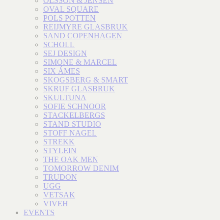
OLSSON & JENSEN
OVAL SQUARE
POLS POTTEN
REIJMYRE GLASBRUK
SAND COPENHAGEN
SCHOLL
SEJ DESIGN
SIMONE & MARCEL
SIX ÁMES
SKOGSBERG & SMART
SKRUF GLASBRUK
SKULTUNA
SOFIE SCHNOOR
STACKELBERGS
STAND STUDIO
STOFF NAGEL
STREKK
STYLEIN
THE OAK MEN
TOMORROW DENIM
TRUDON
UGG
VETSAK
VIVEH
EVENTS