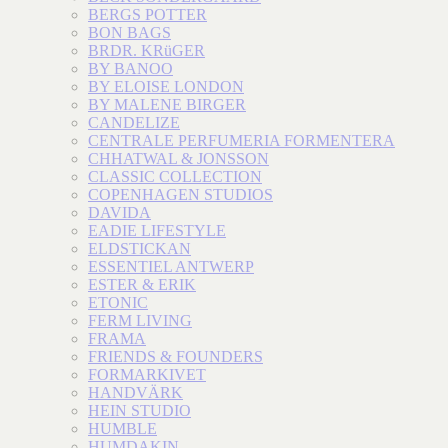
BERGS POTTER
BON BAGS
BRDR. KRüGER
BY BANOO
BY ELOISE LONDON
BY MALENE BIRGER
CANDELIZE
CENTRALE PERFUMERIA FORMENTERA
CHHATWAL & JONSSON
CLASSIC COLLECTION
COPENHAGEN STUDIOS
DAVIDA
EADIE LIFESTYLE
ELDSTICKAN
ESSENTIEL ANTWERP
ESTER & ERIK
ETONIC
FERM LIVING
FRAMA
FRIENDS & FOUNDERS
FORMARKIVET
HANDVÄRK
HEIN STUDIO
HUMBLE
HUMDAKIN