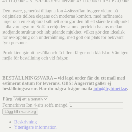
43.110,00
kr
–
51.670,00
kr
Prisintervall: 43.110,00kr till 51.670,00kr
Den nyare, generöst tilltagna Ion 4-sitssoffan bygger vidare på
originalets tidlösa elegans och moderna komfort, med raffinerade
linjer och en skulptural silhuett som gör den till ett slående mittpunkt
i alla vardagsrum. Soffan erbjuder samma perfekta balans mellan
stödjande struktur och inbjudande mjukhet, vilket gör den idealisk
för avkoppling och underhållning, med gott om plats för bekvämt
fyra personer.
Produkten går att beställa och få i flera färger och klädslar. Vänligen
mejla för beställning och vid frågor.
BESTÄLLNINGSVARA – vid lagd order får du ett mail med
estimerat datum för leverans. OBS! Ångerrätt gäller ej
beställningsvaror. Har du några frågor maila
info@bybinett.se
.
Färg
Formarkivet Ion 4-sits soffa mängd
Lägg till i varukorg
Beskrivning
Ytterligare information