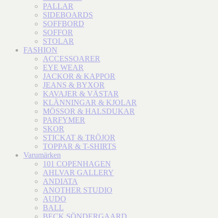
PALLAR
SIDEBOARDS
SOFFBORD
SOFFOR
STOLAR
FASHION
ACCESSOARER
EYE WEAR
JACKOR & KAPPOR
JEANS & BYXOR
KAVAJER & VÄSTAR
KLÄNNINGAR & KJOLAR
MÖSSOR & HALSDUKAR
PARFYMER
SKOR
STICKAT & TRÖJOR
TOPPAR & T-SHIRTS
Varumärken
101 COPENHAGEN
AHLVAR GALLERY
ANDIATA
ANOTHER STUDIO
AUDO
BALL
BECK SÖNDERGAARD