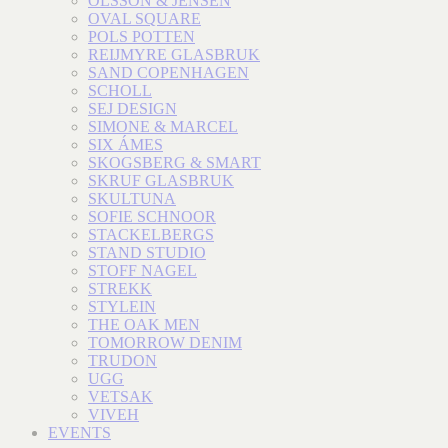
OLSSON & JENSEN
OVAL SQUARE
POLS POTTEN
REIJMYRE GLASBRUK
SAND COPENHAGEN
SCHOLL
SEJ DESIGN
SIMONE & MARCEL
SIX ÁMES
SKOGSBERG & SMART
SKRUF GLASBRUK
SKULTUNA
SOFIE SCHNOOR
STACKELBERGS
STAND STUDIO
STOFF NAGEL
STREKK
STYLEIN
THE OAK MEN
TOMORROW DENIM
TRUDON
UGG
VETSAK
VIVEH
EVENTS