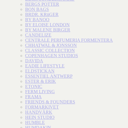
BERGS POTTER
BON BAGS
BRDR. KRüGER
BY BANOO
BY ELOISE LONDON
BY MALENE BIRGER
CANDELIZE
CENTRALE PERFUMERIA FORMENTERA
CHHATWAL & JONSSON
CLASSIC COLLECTION
COPENHAGEN STUDIOS
DAVIDA
EADIE LIFESTYLE
ELDSTICKAN
ESSENTIEL ANTWERP
ESTER & ERIK
ETONIC
FERM LIVING
FRAMA
FRIENDS & FOUNDERS
FORMARKIVET
HANDVÄRK
HEIN STUDIO
HUMBLE
HUMDAKIN