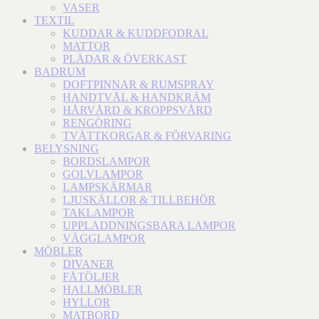
VASER
TEXTIL
KUDDAR & KUDDFODRAL
MATTOR
PLÄDAR & ÖVERKAST
BADRUM
DOFTPINNAR & RUMSPRAY
HANDTVÅL & HANDKRÄM
HÅRVÅRD & KROPPSVÅRD
RENGÖRING
TVÄTTKORGAR & FÖRVARING
BELYSNING
BORDSLAMPOR
GOLVLAMPOR
LAMPSKÄRMAR
LJUSKÄLLOR & TILLBEHÖR
TAKLAMPOR
UPPLADDNINGSBARA LAMPOR
VÄGGLAMPOR
MÖBLER
DIVANER
FÅTÖLJER
HALLMÖBLER
HYLLOR
MATBORD