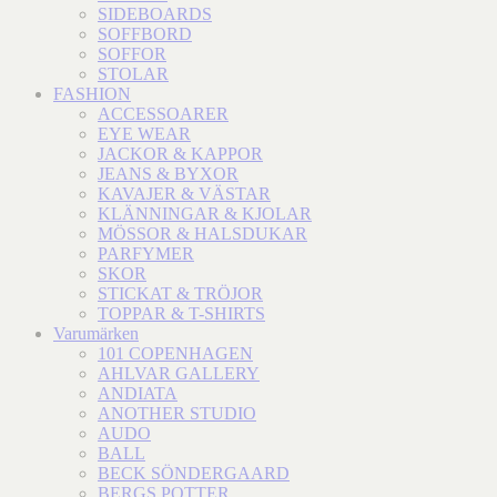
SIDEBOARDS
SOFFBORD
SOFFOR
STOLAR
FASHION
ACCESSOARER
EYE WEAR
JACKOR & KAPPOR
JEANS & BYXOR
KAVAJER & VÄSTAR
KLÄNNINGAR & KJOLAR
MÖSSOR & HALSDUKAR
PARFYMER
SKOR
STICKAT & TRÖJOR
TOPPAR & T-SHIRTS
Varumärken
101 COPENHAGEN
AHLVAR GALLERY
ANDIATA
ANOTHER STUDIO
AUDO
BALL
BECK SÖNDERGAARD
BERGS POTTER