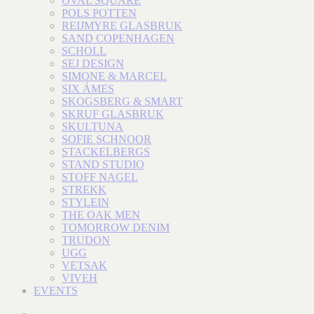
OVAL SQUARE
POLS POTTEN
REIJMYRE GLASBRUK
SAND COPENHAGEN
SCHOLL
SEJ DESIGN
SIMONE & MARCEL
SIX ÁMES
SKOGSBERG & SMART
SKRUF GLASBRUK
SKULTUNA
SOFIE SCHNOOR
STACKELBERGS
STAND STUDIO
STOFF NAGEL
STREKK
STYLEIN
THE OAK MEN
TOMORROW DENIM
TRUDON
UGG
VETSAK
VIVEH
EVENTS