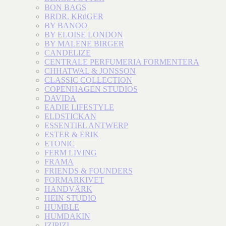
BON BAGS
BRDR. KRüGER
BY BANOO
BY ELOISE LONDON
BY MALENE BIRGER
CANDELIZE
CENTRALE PERFUMERIA FORMENTERA
CHHATWAL & JONSSON
CLASSIC COLLECTION
COPENHAGEN STUDIOS
DAVIDA
EADIE LIFESTYLE
ELDSTICKAN
ESSENTIEL ANTWERP
ESTER & ERIK
ETONIC
FERM LIVING
FRAMA
FRIENDS & FOUNDERS
FORMARKIVET
HANDVÄRK
HEIN STUDIO
HUMBLE
HUMDAKIN
IZIPIZI