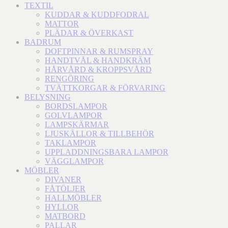
TEXTIL
KUDDAR & KUDDFODRAL
MATTOR
PLÄDAR & ÖVERKAST
BADRUM
DOFTPINNAR & RUMSPRAY
HANDTVÅL & HANDKRÄM
HÅRVÅRD & KROPPSVÅRD
RENGÖRING
TVÄTTKORGAR & FÖRVARING
BELYSNING
BORDSLAMPOR
GOLVLAMPOR
LAMPSKÄRMAR
LJUSKÄLLOR & TILLBEHÖR
TAKLAMPOR
UPPLADDNINGSBARA LAMPOR
VÄGGLAMPOR
MÖBLER
DIVANER
FÅTÖLJER
HALLMÖBLER
HYLLOR
MATBORD
PALLAR