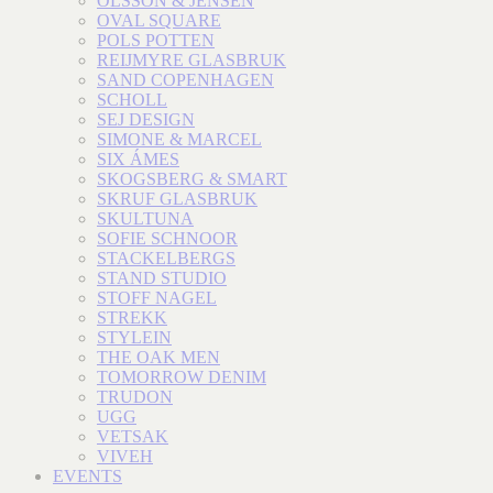
OLSSON & JENSEN
OVAL SQUARE
POLS POTTEN
REIJMYRE GLASBRUK
SAND COPENHAGEN
SCHOLL
SEJ DESIGN
SIMONE & MARCEL
SIX ÁMES
SKOGSBERG & SMART
SKRUF GLASBRUK
SKULTUNA
SOFIE SCHNOOR
STACKELBERGS
STAND STUDIO
STOFF NAGEL
STREKK
STYLEIN
THE OAK MEN
TOMORROW DENIM
TRUDON
UGG
VETSAK
VIVEH
EVENTS