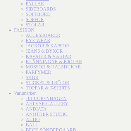
PALLAR
SIDEBOARDS
SOFFBORD
SOFFOR
STOLAR
FASHION
ACCESSOARER
EYE WEAR
JACKOR & KAPPOR
JEANS & BYXOR
KAVAJER & VÄSTAR
KLÄNNINGAR & KJOLAR
MÖSSOR & HALSDUKAR
PARFYMER
SKOR
STICKAT & TRÖJOR
TOPPAR & T-SHIRTS
Varumärken
101 COPENHAGEN
AHLVAR GALLERY
ANDIATA
ANOTHER STUDIO
AUDO
BALL
BECK SÖNDERGAARD