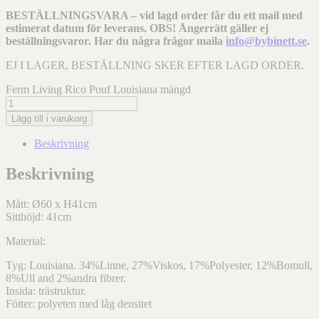
BESTÄLLNINGSVARA – vid lagd order får du ett mail med
estimerat datum för leverans. OBS! Ångerrätt gäller ej
beställningsvaror. Har du några frågor maila
info@bybinett.se
.
EJ I LAGER, BESTÄLLNING SKER EFTER LAGD ORDER.
Ferm Living Rico Pouf Louisiana mängd
Lägg till i varukorg
Beskrivning
Beskrivning
Mått: Ø60 x H41cm
Sitthöjd: 41cm
Material:
Tyg: Louisiana. 34%Linne, 27%Viskos, 17%Polyester, 12%Bomull,
8%Ull and 2%andra fibrer.
Insida: trästruktur.
Fötter: polyeten med låg densitet