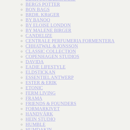
BERGS POTTER
BON BAGS
BRDR. KRüGER
BY BANOO
BY ELOISE LONDON
BY MALENE BIRGER
CANDELIZE
CENTRALE PERFUMERIA FORMENTERA
CHHATWAL & JONSSON
CLASSIC COLLECTION
COPENHAGEN STUDIOS
DAVIDA
EADIE LIFESTYLE
ELDSTICKAN
ESSENTIEL ANTWERP
ESTER & ERIK
ETONIC
FERM LIVING
FRAMA
FRIENDS & FOUNDERS
FORMARKIVET
HANDVÄRK
HEIN STUDIO
HUMBLE
HUMDAKIN