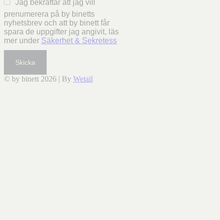
Jag bekräftar att jag vill
prenumerera på by binetts
nyhetsbrev och att by binett får
spara de uppgifter jag angivit, läs
mer under
Säkerhet & Sekretess
Skicka
© by binett 2026
|
By
Wetail