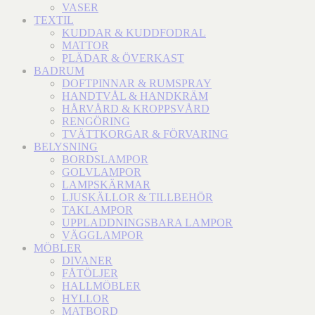
VASER
TEXTIL
KUDDAR & KUDDFODRAL
MATTOR
PLÄDAR & ÖVERKAST
BADRUM
DOFTPINNAR & RUMSPRAY
HANDTVÅL & HANDKRÄM
HÅRVÅRD & KROPPSVÅRD
RENGÖRING
TVÄTTKORGAR & FÖRVARING
BELYSNING
BORDSLAMPOR
GOLVLAMPOR
LAMPSKÄRMAR
LJUSKÄLLOR & TILLBEHÖR
TAKLAMPOR
UPPLADDNINGSBARA LAMPOR
VÄGGLAMPOR
MÖBLER
DIVANER
FÅTÖLJER
HALLMÖBLER
HYLLOR
MATBORD