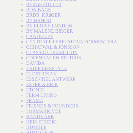
BERGS POTTER
BON BAGS
BRDR. KRüGER
BY BANOO
BY ELOISE LONDON
BY MALENE BIRGER
CANDELIZE
CENTRALE PERFUMERIA FORMENTERA
CHHATWAL & JONSSON
CLASSIC COLLECTION
COPENHAGEN STUDIOS
DAVIDA
EADIE LIFESTYLE
ELDSTICKAN
ESSENTIEL ANTWERP
ESTER & ERIK
ETONIC
FERM LIVING
FRAMA
FRIENDS & FOUNDERS
FORMARKIVET
HANDVÄRK
HEIN STUDIO
HUMBLE
HUMDAKIN