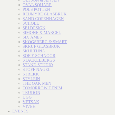
OLSSON & JENSEN
OVAL SQUARE
POLS POTTEN
REIJMYRE GLASBRUK
SAND COPENHAGEN
SCHOLL
SEJ DESIGN
SIMONE & MARCEL
SIX ÁMES
SKOGSBERG & SMART
SKRUF GLASBRUK
SKULTUNA
SOFIE SCHNOOR
STACKELBERGS
STAND STUDIO
STOFF NAGEL
STREKK
STYLEIN
THE OAK MEN
TOMORROW DENIM
TRUDON
UGG
VETSAK
VIVEH
EVENTS