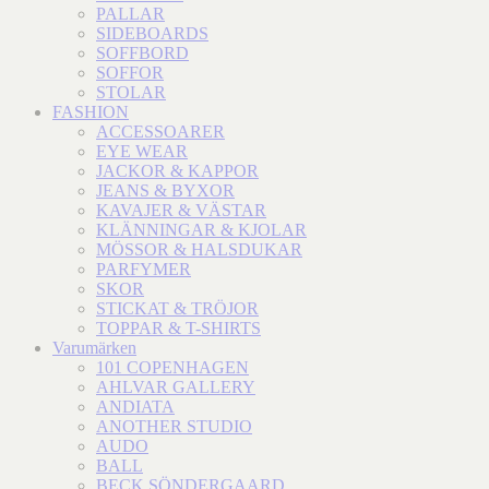
PALLAR
SIDEBOARDS
SOFFBORD
SOFFOR
STOLAR
FASHION
ACCESSOARER
EYE WEAR
JACKOR & KAPPOR
JEANS & BYXOR
KAVAJER & VÄSTAR
KLÄNNINGAR & KJOLAR
MÖSSOR & HALSDUKAR
PARFYMER
SKOR
STICKAT & TRÖJOR
TOPPAR & T-SHIRTS
Varumärken
101 COPENHAGEN
AHLVAR GALLERY
ANDIATA
ANOTHER STUDIO
AUDO
BALL
BECK SÖNDERGAARD