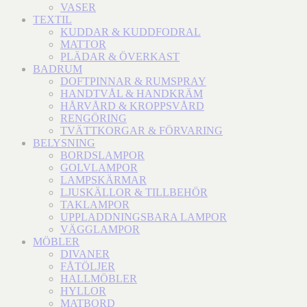
VASER
TEXTIL
KUDDAR & KUDDFODRAL
MATTOR
PLÄDAR & ÖVERKAST
BADRUM
DOFTPINNAR & RUMSPRAY
HANDTVÅL & HANDKRÄM
HÅRVÅRD & KROPPSVÅRD
RENGÖRING
TVÄTTKORGAR & FÖRVARING
BELYSNING
BORDSLAMPOR
GOLVLAMPOR
LAMPSKÄRMAR
LJUSKÄLLOR & TILLBEHÖR
TAKLAMPOR
UPPLADDNINGSBARA LAMPOR
VÄGGLAMPOR
MÖBLER
DIVANER
FÅTÖLJER
HALLMÖBLER
HYLLOR
MATBORD