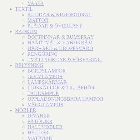
VASER
TEXTIL
KUDDAR & KUDDFODRAL
MATTOR
PLÄDAR & ÖVERKAST
BADRUM
DOFTPINNAR & RUMSPRAY
HANDTVÅL & HANDKRÄM
HÅRVÅRD & KROPPSVÅRD
RENGÖRING
TVÄTTKORGAR & FÖRVARING
BELYSNING
BORDSLAMPOR
GOLVLAMPOR
LAMPSKÄRMAR
LJUSKÄLLOR & TILLBEHÖR
TAKLAMPOR
UPPLADDNINGSBARA LAMPOR
VÄGGLAMPOR
MÖBLER
DIVANER
FÅTÖLJER
HALLMÖBLER
HYLLOR
MATBORD