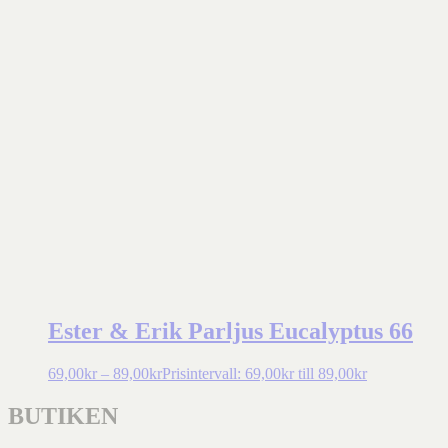
Ester & Erik Parljus Eucalyptus 66
69,00
kr
–
89,00
kr
Prisintervall: 69,00kr till 89,00kr
BUTIKEN