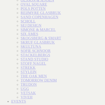
OLSSON & JENSEN
OVAL SQUARE
POLS POTTEN
REIJMYRE GLASBRUK
SAND COPENHAGEN
SCHOLL
SEJ DESIGN
SIMONE & MARCEL
SIX ÁMES
SKOGSBERG & SMART
SKRUF GLASBRUK
SKULTUNA
SOFIE SCHNOOR
STACKELBERGS
STAND STUDIO
STOFF NAGEL
STREKK
STYLEIN
THE OAK MEN
TOMORROW DENIM
TRUDON
UGG
VETSAK
VIVEH
EVENTS