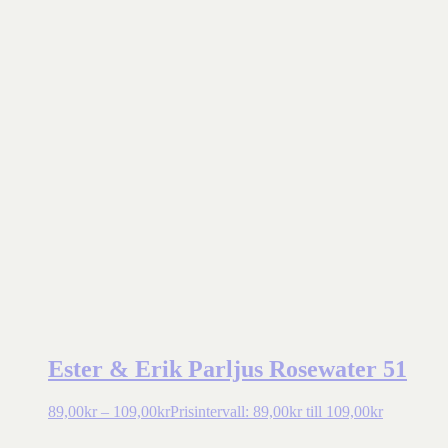
Ester & Erik Parljus Rosewater 51
89,00
kr
–
109,00
kr
Prisintervall: 89,00kr till 109,00kr