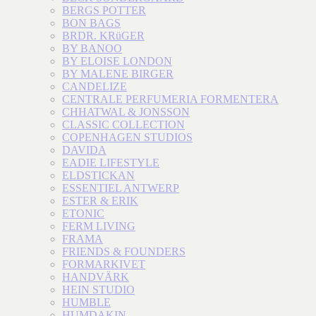
BERGS POTTER
BON BAGS
BRDR. KRüGER
BY BANOO
BY ELOISE LONDON
BY MALENE BIRGER
CANDELIZE
CENTRALE PERFUMERIA FORMENTERA
CHHATWAL & JONSSON
CLASSIC COLLECTION
COPENHAGEN STUDIOS
DAVIDA
EADIE LIFESTYLE
ELDSTICKAN
ESSENTIEL ANTWERP
ESTER & ERIK
ETONIC
FERM LIVING
FRAMA
FRIENDS & FOUNDERS
FORMARKIVET
HANDVÄRK
HEIN STUDIO
HUMBLE
HUMDAKIN