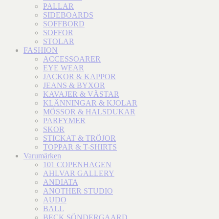
PALLAR
SIDEBOARDS
SOFFBORD
SOFFOR
STOLAR
FASHION
ACCESSOARER
EYE WEAR
JACKOR & KAPPOR
JEANS & BYXOR
KAVAJER & VÄSTAR
KLÄNNINGAR & KJOLAR
MÖSSOR & HALSDUKAR
PARFYMER
SKOR
STICKAT & TRÖJOR
TOPPAR & T-SHIRTS
Varumärken
101 COPENHAGEN
AHLVAR GALLERY
ANDIATA
ANOTHER STUDIO
AUDO
BALL
BECK SÖNDERGAARD