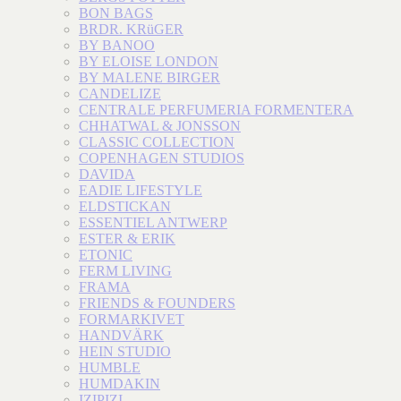
BON BAGS
BRDR. KRüGER
BY BANOO
BY ELOISE LONDON
BY MALENE BIRGER
CANDELIZE
CENTRALE PERFUMERIA FORMENTERA
CHHATWAL & JONSSON
CLASSIC COLLECTION
COPENHAGEN STUDIOS
DAVIDA
EADIE LIFESTYLE
ELDSTICKAN
ESSENTIEL ANTWERP
ESTER & ERIK
ETONIC
FERM LIVING
FRAMA
FRIENDS & FOUNDERS
FORMARKIVET
HANDVÄRK
HEIN STUDIO
HUMBLE
HUMDAKIN
IZIPIZI