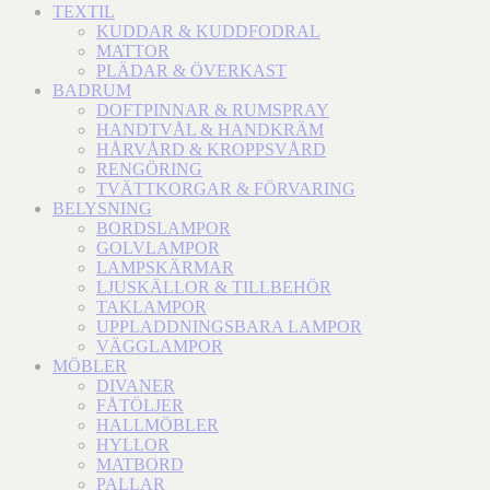
TEXTIL
KUDDAR & KUDDFODRAL
MATTOR
PLÄDAR & ÖVERKAST
BADRUM
DOFTPINNAR & RUMSPRAY
HANDTVÅL & HANDKRÄM
HÅRVÅRD & KROPPSVÅRD
RENGÖRING
TVÄTTKORGAR & FÖRVARING
BELYSNING
BORDSLAMPOR
GOLVLAMPOR
LAMPSKÄRMAR
LJUSKÄLLOR & TILLBEHÖR
TAKLAMPOR
UPPLADDNINGSBARA LAMPOR
VÄGGLAMPOR
MÖBLER
DIVANER
FÅTÖLJER
HALLMÖBLER
HYLLOR
MATBORD
PALLAR