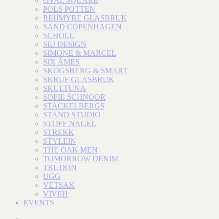
OVAL SQUARE
POLS POTTEN
REIJMYRE GLASBRUK
SAND COPENHAGEN
SCHOLL
SEJ DESIGN
SIMONE & MARCEL
SIX ÁMES
SKOGSBERG & SMART
SKRUF GLASBRUK
SKULTUNA
SOFIE SCHNOOR
STACKELBERGS
STAND STUDIO
STOFF NAGEL
STREKK
STYLEIN
THE OAK MEN
TOMORROW DENIM
TRUDON
UGG
VETSAK
VIVEH
EVENTS