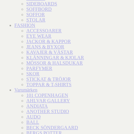
SIDEBOARDS
SOFFBORD
SOFFOR
STOLAR
FASHION
ACCESSOARER
EYE WEAR
JACKOR & KAPPOR
JEANS & BYXOR
KAVAJER & VÄSTAR
KLÄNNINGAR & KJOLAR
MÖSSOR & HALSDUKAR
PARFYMER
SKOR
STICKAT & TRÖJOR
TOPPAR & T-SHIRTS
Varumärken
101 COPENHAGEN
AHLVAR GALLERY
ANDIATA
ANOTHER STUDIO
AUDO
BALL
BECK SÖNDERGAARD
BERGS POTTER