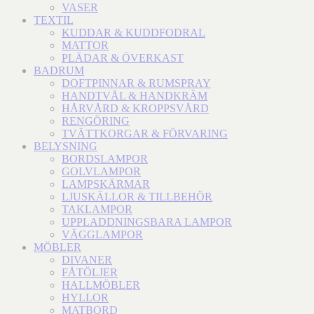
VASER
TEXTIL
KUDDAR & KUDDFODRAL
MATTOR
PLÄDAR & ÖVERKAST
BADRUM
DOFTPINNAR & RUMSPRAY
HANDTVÅL & HANDKRÄM
HÅRVÅRD & KROPPSVÅRD
RENGÖRING
TVÄTTKORGAR & FÖRVARING
BELYSNING
BORDSLAMPOR
GOLVLAMPOR
LAMPSKÄRMAR
LJUSKÄLLOR & TILLBEHÖR
TAKLAMPOR
UPPLADDNINGSBARA LAMPOR
VÄGGLAMPOR
MÖBLER
DIVANER
FÅTÖLJER
HALLMÖBLER
HYLLOR
MATBORD