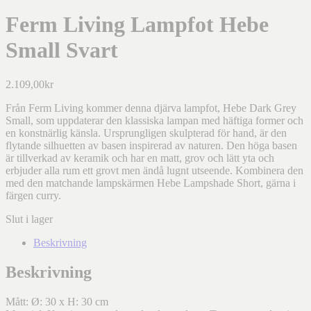
Ferm Living Lampfot Hebe
Small Svart
2.109,00
kr
Från Ferm Living kommer denna djärva lampfot, Hebe Dark Grey
Small, som uppdaterar den klassiska lampan med häftiga former och
en konstnärlig känsla. Ursprungligen skulpterad för hand, är den
flytande silhuetten av basen inspirerad av naturen. Den höga basen
är tillverkad av keramik och har en matt, grov och lätt yta och
erbjuder alla rum ett grovt men ändå lugnt utseende. Kombinera den
med den matchande lampskärmen Hebe Lampshade Short, gärna i
färgen curry.
Slut i lager
Beskrivning
Beskrivning
Mått: Ø: 30 x H: 30 cm