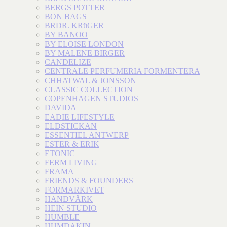
BERGS POTTER
BON BAGS
BRDR. KRüGER
BY BANOO
BY ELOISE LONDON
BY MALENE BIRGER
CANDELIZE
CENTRALE PERFUMERIA FORMENTERA
CHHATWAL & JONSSON
CLASSIC COLLECTION
COPENHAGEN STUDIOS
DAVIDA
EADIE LIFESTYLE
ELDSTICKAN
ESSENTIEL ANTWERP
ESTER & ERIK
ETONIC
FERM LIVING
FRAMA
FRIENDS & FOUNDERS
FORMARKIVET
HANDVÄRK
HEIN STUDIO
HUMBLE
HUMDAKIN