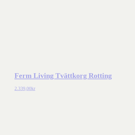
Ferm Living Tvättkorg Rotting
2.339,00
kr