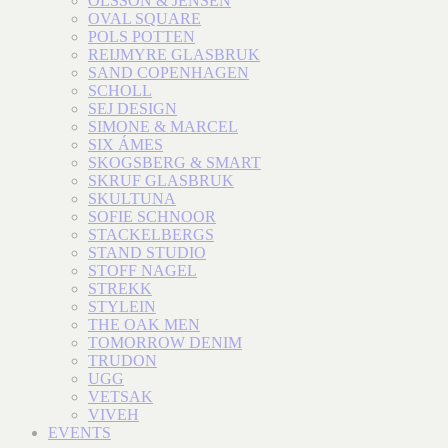
OLSSON & JENSEN
OVAL SQUARE
POLS POTTEN
REIJMYRE GLASBRUK
SAND COPENHAGEN
SCHOLL
SEJ DESIGN
SIMONE & MARCEL
SIX ÁMES
SKOGSBERG & SMART
SKRUF GLASBRUK
SKULTUNA
SOFIE SCHNOOR
STACKELBERGS
STAND STUDIO
STOFF NAGEL
STREKK
STYLEIN
THE OAK MEN
TOMORROW DENIM
TRUDON
UGG
VETSAK
VIVEH
EVENTS