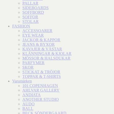
PALLAR
SIDEBOARDS
SOFFBORD
SOFFOR
STOLAR
FASHION
ACCESSOARER
EYE WEAR
JACKOR & KAPPOR
JEANS & BYXOR
KAVAJER & VÄSTAR
KLÄNNINGAR & KJOLAR
MÖSSOR & HALSDUKAR
PARFYMER
SKOR
STICKAT & TRÖJOR
TOPPAR & T-SHIRTS
Varumärken
101 COPENHAGEN
AHLVAR GALLERY
ANDIATA
ANOTHER STUDIO
AUDO
BALL
BECK SÖNDERGAARD