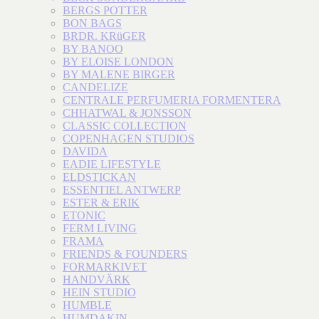
BERGS POTTER
BON BAGS
BRDR. KRüGER
BY BANOO
BY ELOISE LONDON
BY MALENE BIRGER
CANDELIZE
CENTRALE PERFUMERIA FORMENTERA
CHHATWAL & JONSSON
CLASSIC COLLECTION
COPENHAGEN STUDIOS
DAVIDA
EADIE LIFESTYLE
ELDSTICKAN
ESSENTIEL ANTWERP
ESTER & ERIK
ETONIC
FERM LIVING
FRAMA
FRIENDS & FOUNDERS
FORMARKIVET
HANDVÄRK
HEIN STUDIO
HUMBLE
HUMDAKIN