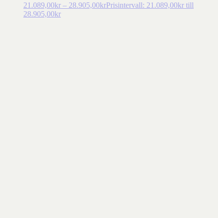
21.089,00
kr
–
28.905,00
kr
Prisintervall: 21.089,00kr till
28.905,00kr