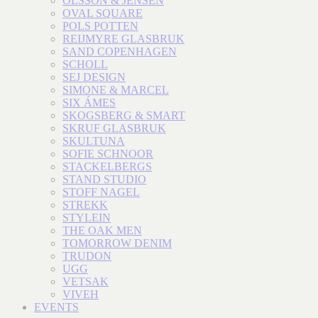
OLSSON & JENSEN
OVAL SQUARE
POLS POTTEN
REIJMYRE GLASBRUK
SAND COPENHAGEN
SCHOLL
SEJ DESIGN
SIMONE & MARCEL
SIX ÁMES
SKOGSBERG & SMART
SKRUF GLASBRUK
SKULTUNA
SOFIE SCHNOOR
STACKELBERGS
STAND STUDIO
STOFF NAGEL
STREKK
STYLEIN
THE OAK MEN
TOMORROW DENIM
TRUDON
UGG
VETSAK
VIVEH
EVENTS