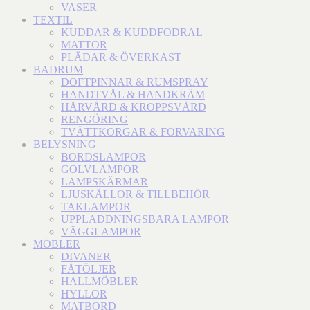
VASER
TEXTIL
KUDDAR & KUDDFODRAL
MATTOR
PLÄDAR & ÖVERKAST
BADRUM
DOFTPINNAR & RUMSPRAY
HANDTVÅL & HANDKRÄM
HÅRVÅRD & KROPPSVÅRD
RENGÖRING
TVÄTTKORGAR & FÖRVARING
BELYSNING
BORDSLAMPOR
GOLVLAMPOR
LAMPSKÄRMAR
LJUSKÄLLOR & TILLBEHÖR
TAKLAMPOR
UPPLADDNINGSBARA LAMPOR
VÄGGLAMPOR
MÖBLER
DIVANER
FÅTÖLJER
HALLMÖBLER
HYLLOR
MATBORD