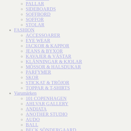
PALLAR
SIDEBOARDS
SOFFBORD
SOFFOR
STOLAR
FASHION
ACCESSOARER
EYE WEAR
JACKOR & KAPPOR
JEANS & BYXOR
KAVAJER & VÄSTAR
KLÄNNINGAR & KJOLAR
MÖSSOR & HALSDUKAR
PARFYMER
SKOR
STICKAT & TRÖJOR
TOPPAR & T-SHIRTS
Varumärken
101 COPENHAGEN
AHLVAR GALLERY
ANDIATA
ANOTHER STUDIO
AUDO
BALL
BECK SÖNDERGAARD