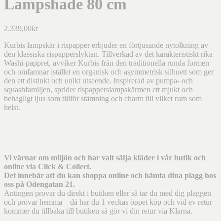
Lampshade 80 cm
2.339,00
kr
Kurbis lampskär i rispapper erbjuder en förtjusande nytolkning av
den klassiska rispapperslyktan. Tillverkad av det karakteristiskt rika
Washi-pappret, avviker Kurbis från den traditionella runda formen
och omfamnar istället en organisk och asymmetrisk silhuett som ger
den ett distinkt och unikt utseende. Inspirerad av pumpa- och
squashfamiljen, sprider rispapperslampskärmen ett mjukt och
behagligt ljus som tillför stämning och charm till vilket rum som
helst.
Vi värnar om miljön och har valt sälja kläder i vår butik och
online via Click & Collect.
Det innebär att du kan shoppa online och hämta dina plagg hos
oss på Odengatan 21.
Antingen provar du direkt i butiken eller så tar du med dig plaggen
och provar hemma – då har du 1 veckas öppet köp och vid ev retur
kommer du tillbaka till butiken så gör vi din retur via Klarna.