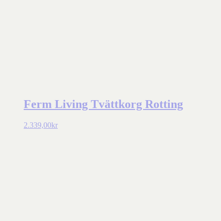
Ferm Living Tvättkorg Rotting
2.339,00
kr