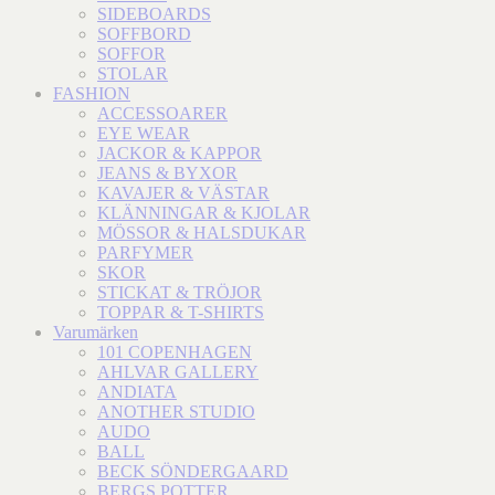
SIDEBOARDS
SOFFBORD
SOFFOR
STOLAR
FASHION
ACCESSOARER
EYE WEAR
JACKOR & KAPPOR
JEANS & BYXOR
KAVAJER & VÄSTAR
KLÄNNINGAR & KJOLAR
MÖSSOR & HALSDUKAR
PARFYMER
SKOR
STICKAT & TRÖJOR
TOPPAR & T-SHIRTS
Varumärken
101 COPENHAGEN
AHLVAR GALLERY
ANDIATA
ANOTHER STUDIO
AUDO
BALL
BECK SÖNDERGAARD
BERGS POTTER