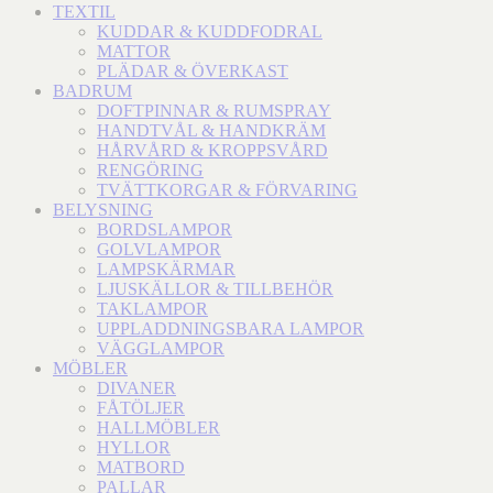
TEXTIL
KUDDAR & KUDDFODRAL
MATTOR
PLÄDAR & ÖVERKAST
BADRUM
DOFTPINNAR & RUMSPRAY
HANDTVÅL & HANDKRÄM
HÅRVÅRD & KROPPSVÅRD
RENGÖRING
TVÄTTKORGAR & FÖRVARING
BELYSNING
BORDSLAMPOR
GOLVLAMPOR
LAMPSKÄRMAR
LJUSKÄLLOR & TILLBEHÖR
TAKLAMPOR
UPPLADDNINGSBARA LAMPOR
VÄGGLAMPOR
MÖBLER
DIVANER
FÅTÖLJER
HALLMÖBLER
HYLLOR
MATBORD
PALLAR