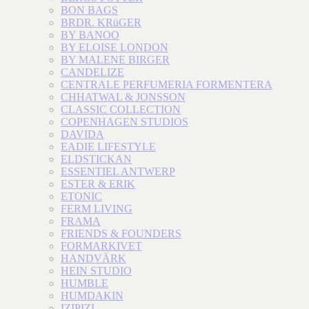
BON BAGS
BRDR. KRüGER
BY BANOO
BY ELOISE LONDON
BY MALENE BIRGER
CANDELIZE
CENTRALE PERFUMERIA FORMENTERA
CHHATWAL & JONSSON
CLASSIC COLLECTION
COPENHAGEN STUDIOS
DAVIDA
EADIE LIFESTYLE
ELDSTICKAN
ESSENTIEL ANTWERP
ESTER & ERIK
ETONIC
FERM LIVING
FRAMA
FRIENDS & FOUNDERS
FORMARKIVET
HANDVÄRK
HEIN STUDIO
HUMBLE
HUMDAKIN
IZIPIZI