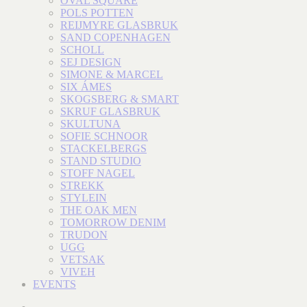
OVAL SQUARE
POLS POTTEN
REIJMYRE GLASBRUK
SAND COPENHAGEN
SCHOLL
SEJ DESIGN
SIMONE & MARCEL
SIX ÁMES
SKOGSBERG & SMART
SKRUF GLASBRUK
SKULTUNA
SOFIE SCHNOOR
STACKELBERGS
STAND STUDIO
STOFF NAGEL
STREKK
STYLEIN
THE OAK MEN
TOMORROW DENIM
TRUDON
UGG
VETSAK
VIVEH
EVENTS