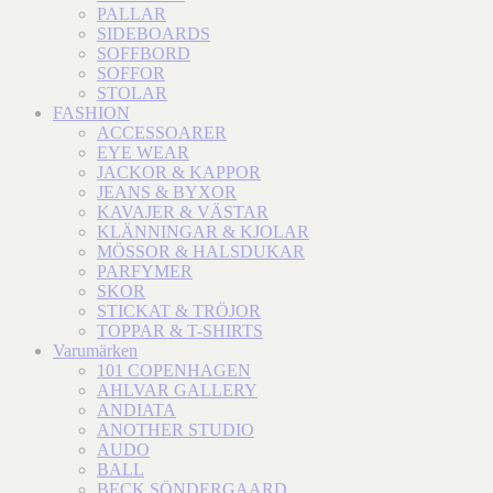
PALLAR
SIDEBOARDS
SOFFBORD
SOFFOR
STOLAR
FASHION
ACCESSOARER
EYE WEAR
JACKOR & KAPPOR
JEANS & BYXOR
KAVAJER & VÄSTAR
KLÄNNINGAR & KJOLAR
MÖSSOR & HALSDUKAR
PARFYMER
SKOR
STICKAT & TRÖJOR
TOPPAR & T-SHIRTS
Varumärken
101 COPENHAGEN
AHLVAR GALLERY
ANDIATA
ANOTHER STUDIO
AUDO
BALL
BECK SÖNDERGAARD