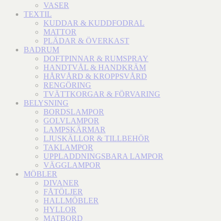
VASER
TEXTIL
KUDDAR & KUDDFODRAL
MATTOR
PLÄDAR & ÖVERKAST
BADRUM
DOFTPINNAR & RUMSPRAY
HANDTVÅL & HANDKRÄM
HÅRVÅRD & KROPPSVÅRD
RENGÖRING
TVÄTTKORGAR & FÖRVARING
BELYSNING
BORDSLAMPOR
GOLVLAMPOR
LAMPSKÄRMAR
LJUSKÄLLOR & TILLBEHÖR
TAKLAMPOR
UPPLADDNINGSBARA LAMPOR
VÄGGLAMPOR
MÖBLER
DIVANER
FÅTÖLJER
HALLMÖBLER
HYLLOR
MATBORD