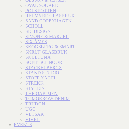
OLSSON & JENSEN
OVAL SQUARE
POLS POTTEN
REIJMYRE GLASBRUK
SAND COPENHAGEN
SCHOLL
SEJ DESIGN
SIMONE & MARCEL
SIX ÁMES
SKOGSBERG & SMART
SKRUF GLASBRUK
SKULTUNA
SOFIE SCHNOOR
STACKELBERGS
STAND STUDIO
STOFF NAGEL
STREKK
STYLEIN
THE OAK MEN
TOMORROW DENIM
TRUDON
UGG
VETSAK
VIVEH
EVENTS