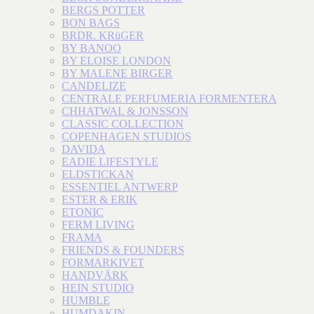
BERGS POTTER
BON BAGS
BRDR. KRüGER
BY BANOO
BY ELOISE LONDON
BY MALENE BIRGER
CANDELIZE
CENTRALE PERFUMERIA FORMENTERA
CHHATWAL & JONSSON
CLASSIC COLLECTION
COPENHAGEN STUDIOS
DAVIDA
EADIE LIFESTYLE
ELDSTICKAN
ESSENTIEL ANTWERP
ESTER & ERIK
ETONIC
FERM LIVING
FRAMA
FRIENDS & FOUNDERS
FORMARKIVET
HANDVÄRK
HEIN STUDIO
HUMBLE
HUMDAKIN