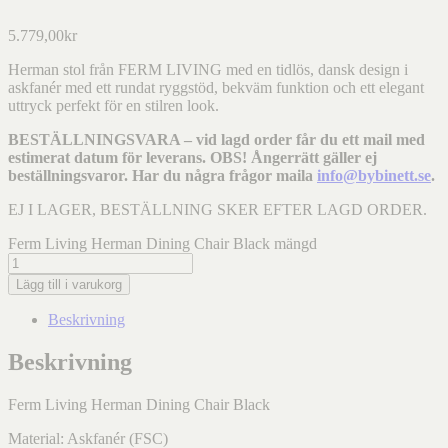
5.779,00
kr
Herman stol från FERM LIVING med en tidlös, dansk design i
askfanér med ett rundat ryggstöd, bekväm funktion och ett elegant
uttryck perfekt för en stilren look.
BESTÄLLNINGSVARA – vid lagd order får du ett mail med
estimerat datum för leverans. OBS! Ångerrätt gäller ej
beställningsvaror. Har du några frågor maila
info@bybinett.se
.
EJ I LAGER, BESTÄLLNING SKER EFTER LAGD ORDER.
Ferm Living Herman Dining Chair Black mängd
Lägg till i varukorg
Beskrivning
Beskrivning
Ferm Living Herman Dining Chair Black
Material: Askfanér (FSC)