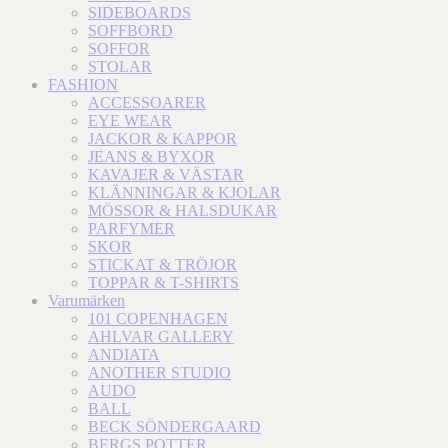
SIDEBOARDS
SOFFBORD
SOFFOR
STOLAR
FASHION
ACCESSOARER
EYE WEAR
JACKOR & KAPPOR
JEANS & BYXOR
KAVAJER & VÄSTAR
KLÄNNINGAR & KJOLAR
MÖSSOR & HALSDUKAR
PARFYMER
SKOR
STICKAT & TRÖJOR
TOPPAR & T-SHIRTS
Varumärken
101 COPENHAGEN
AHLVAR GALLERY
ANDIATA
ANOTHER STUDIO
AUDO
BALL
BECK SÖNDERGAARD
BERGS POTTER