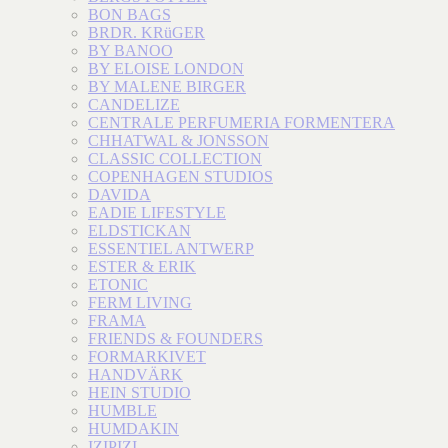
BON BAGS
BRDR. KRüGER
BY BANOO
BY ELOISE LONDON
BY MALENE BIRGER
CANDELIZE
CENTRALE PERFUMERIA FORMENTERA
CHHATWAL & JONSSON
CLASSIC COLLECTION
COPENHAGEN STUDIOS
DAVIDA
EADIE LIFESTYLE
ELDSTICKAN
ESSENTIEL ANTWERP
ESTER & ERIK
ETONIC
FERM LIVING
FRAMA
FRIENDS & FOUNDERS
FORMARKIVET
HANDVÄRK
HEIN STUDIO
HUMBLE
HUMDAKIN
IZIPIZI