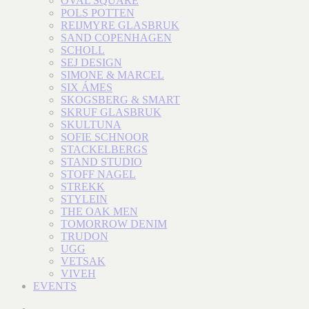
OVAL SQUARE
POLS POTTEN
REIJMYRE GLASBRUK
SAND COPENHAGEN
SCHOLL
SEJ DESIGN
SIMONE & MARCEL
SIX ÁMES
SKOGSBERG & SMART
SKRUF GLASBRUK
SKULTUNA
SOFIE SCHNOOR
STACKELBERGS
STAND STUDIO
STOFF NAGEL
STREKK
STYLEIN
THE OAK MEN
TOMORROW DENIM
TRUDON
UGG
VETSAK
VIVEH
EVENTS