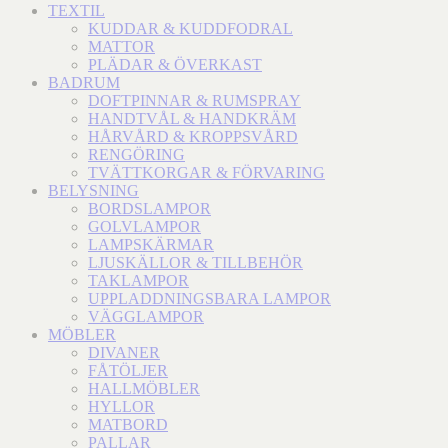
TEXTIL
KUDDAR & KUDDFODRAL
MATTOR
PLÄDAR & ÖVERKAST
BADRUM
DOFTPINNAR & RUMSPRAY
HANDTVÅL & HANDKRÄM
HÅRVÅRD & KROPPSVÅRD
RENGÖRING
TVÄTTKORGAR & FÖRVARING
BELYSNING
BORDSLAMPOR
GOLVLAMPOR
LAMPSKÄRMAR
LJUSKÄLLOR & TILLBEHÖR
TAKLAMPOR
UPPLADDNINGSBARA LAMPOR
VÄGGLAMPOR
MÖBLER
DIVANER
FÅTÖLJER
HALLMÖBLER
HYLLOR
MATBORD
PALLAR