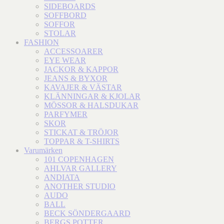
SIDEBOARDS
SOFFBORD
SOFFOR
STOLAR
FASHION
ACCESSOARER
EYE WEAR
JACKOR & KAPPOR
JEANS & BYXOR
KAVAJER & VÄSTAR
KLÄNNINGAR & KJOLAR
MÖSSOR & HALSDUKAR
PARFYMER
SKOR
STICKAT & TRÖJOR
TOPPAR & T-SHIRTS
Varumärken
101 COPENHAGEN
AHLVAR GALLERY
ANDIATA
ANOTHER STUDIO
AUDO
BALL
BECK SÖNDERGAARD
BERGS POTTER