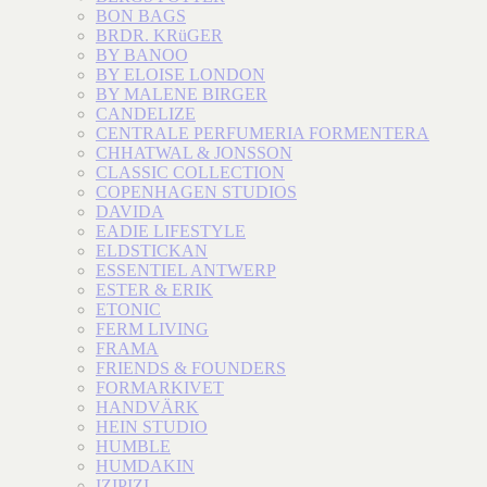
BON BAGS
BRDR. KRüGER
BY BANOO
BY ELOISE LONDON
BY MALENE BIRGER
CANDELIZE
CENTRALE PERFUMERIA FORMENTERA
CHHATWAL & JONSSON
CLASSIC COLLECTION
COPENHAGEN STUDIOS
DAVIDA
EADIE LIFESTYLE
ELDSTICKAN
ESSENTIEL ANTWERP
ESTER & ERIK
ETONIC
FERM LIVING
FRAMA
FRIENDS & FOUNDERS
FORMARKIVET
HANDVÄRK
HEIN STUDIO
HUMBLE
HUMDAKIN
IZIPIZI