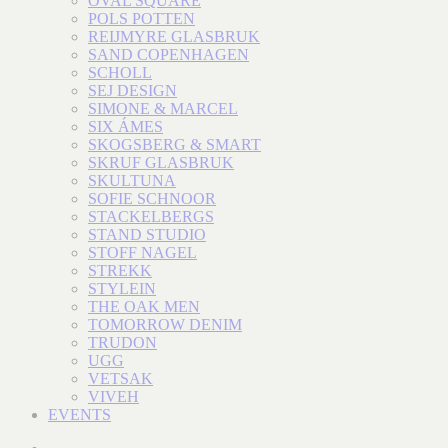
OVAL SQUARE
POLS POTTEN
REIJMYRE GLASBRUK
SAND COPENHAGEN
SCHOLL
SEJ DESIGN
SIMONE & MARCEL
SIX ÁMES
SKOGSBERG & SMART
SKRUF GLASBRUK
SKULTUNA
SOFIE SCHNOOR
STACKELBERGS
STAND STUDIO
STOFF NAGEL
STREKK
STYLEIN
THE OAK MEN
TOMORROW DENIM
TRUDON
UGG
VETSAK
VIVEH
EVENTS