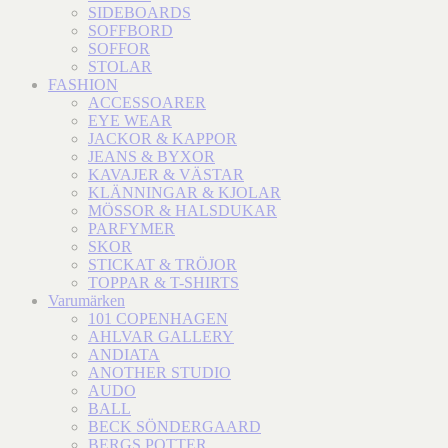
SIDEBOARDS
SOFFBORD
SOFFOR
STOLAR
FASHION
ACCESSOARER
EYE WEAR
JACKOR & KAPPOR
JEANS & BYXOR
KAVAJER & VÄSTAR
KLÄNNINGAR & KJOLAR
MÖSSOR & HALSDUKAR
PARFYMER
SKOR
STICKAT & TRÖJOR
TOPPAR & T-SHIRTS
Varumärken
101 COPENHAGEN
AHLVAR GALLERY
ANDIATA
ANOTHER STUDIO
AUDO
BALL
BECK SÖNDERGAARD
BERGS POTTER