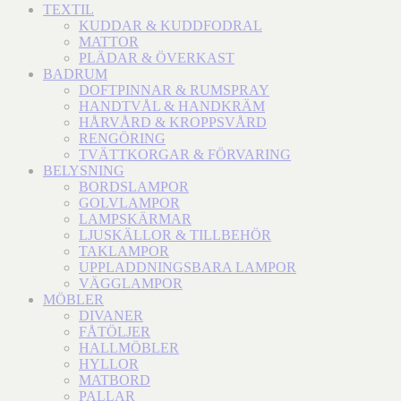
TEXTIL
KUDDAR & KUDDFODRAL
MATTOR
PLÄDAR & ÖVERKAST
BADRUM
DOFTPINNAR & RUMSPRAY
HANDTVÅL & HANDKRÄM
HÅRVÅRD & KROPPSVÅRD
RENGÖRING
TVÄTTKORGAR & FÖRVARING
BELYSNING
BORDSLAMPOR
GOLVLAMPOR
LAMPSKÄRMAR
LJUSKÄLLOR & TILLBEHÖR
TAKLAMPOR
UPPLADDNINGSBARA LAMPOR
VÄGGLAMPOR
MÖBLER
DIVANER
FÅTÖLJER
HALLMÖBLER
HYLLOR
MATBORD
PALLAR