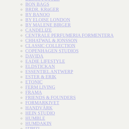
BON BAGS
BRDR. KRüGER
BY BANOO
BY ELOISE LONDON
BY MALENE BIRGER
CANDELIZE
CENTRALE PERFUMERIA FORMENTERA
CHHATWAL & JONSSON
CLASSIC COLLECTION
COPENHAGEN STUDIOS
DAVIDA
EADIE LIFESTYLE
ELDSTICKAN
ESSENTIEL ANTWERP
ESTER & ERIK
ETONIC
FERM LIVING
FRAMA
FRIENDS & FOUNDERS
FORMARKIVET
HANDVÄRK
HEIN STUDIO
HUMBLE
HUMDAKIN
IZIPIZI