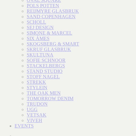
OVAL SQUARE
POLS POTTEN
REIJMYRE GLASBRUK
SAND COPENHAGEN
SCHOLL
SEJ DESIGN
SIMONE & MARCEL
SIX ÁMES
SKOGSBERG & SMART
SKRUF GLASBRUK
SKULTUNA
SOFIE SCHNOOR
STACKELBERGS
STAND STUDIO
STOFF NAGEL
STREKK
STYLEIN
THE OAK MEN
TOMORROW DENIM
TRUDON
UGG
VETSAK
VIVEH
EVENTS