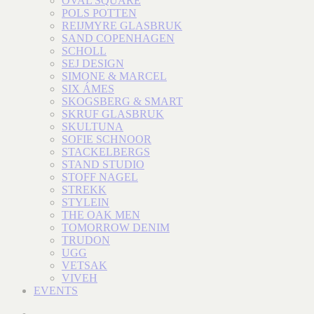
OVAL SQUARE
POLS POTTEN
REIJMYRE GLASBRUK
SAND COPENHAGEN
SCHOLL
SEJ DESIGN
SIMONE & MARCEL
SIX ÁMES
SKOGSBERG & SMART
SKRUF GLASBRUK
SKULTUNA
SOFIE SCHNOOR
STACKELBERGS
STAND STUDIO
STOFF NAGEL
STREKK
STYLEIN
THE OAK MEN
TOMORROW DENIM
TRUDON
UGG
VETSAK
VIVEH
EVENTS