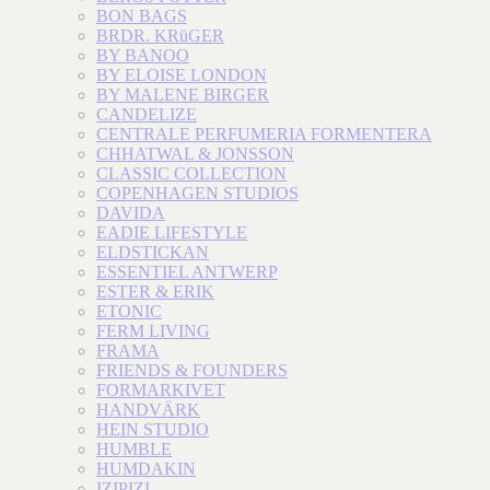
BON BAGS
BRDR. KRüGER
BY BANOO
BY ELOISE LONDON
BY MALENE BIRGER
CANDELIZE
CENTRALE PERFUMERIA FORMENTERA
CHHATWAL & JONSSON
CLASSIC COLLECTION
COPENHAGEN STUDIOS
DAVIDA
EADIE LIFESTYLE
ELDSTICKAN
ESSENTIEL ANTWERP
ESTER & ERIK
ETONIC
FERM LIVING
FRAMA
FRIENDS & FOUNDERS
FORMARKIVET
HANDVÄRK
HEIN STUDIO
HUMBLE
HUMDAKIN
IZIPIZI