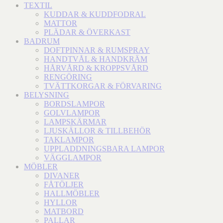
TEXTIL
KUDDAR & KUDDFODRAL
MATTOR
PLÄDAR & ÖVERKAST
BADRUM
DOFTPINNAR & RUMSPRAY
HANDTVÅL & HANDKRÄM
HÅRVÅRD & KROPPSVÅRD
RENGÖRING
TVÄTTKORGAR & FÖRVARING
BELYSNING
BORDSLAMPOR
GOLVLAMPOR
LAMPSKÄRMAR
LJUSKÄLLOR & TILLBEHÖR
TAKLAMPOR
UPPLADDNINGSBARA LAMPOR
VÄGGLAMPOR
MÖBLER
DIVANER
FÅTÖLJER
HALLMÖBLER
HYLLOR
MATBORD
PALLAR