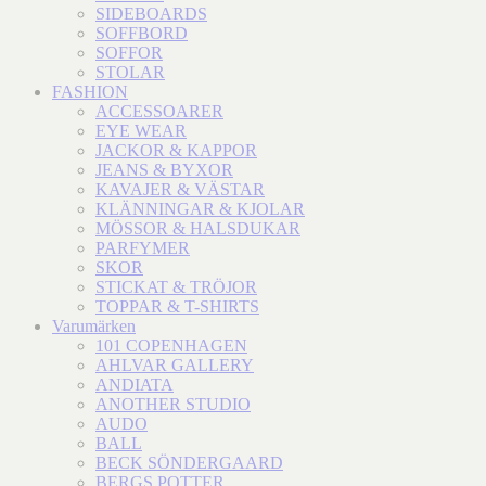
SIDEBOARDS
SOFFBORD
SOFFOR
STOLAR
FASHION
ACCESSOARER
EYE WEAR
JACKOR & KAPPOR
JEANS & BYXOR
KAVAJER & VÄSTAR
KLÄNNINGAR & KJOLAR
MÖSSOR & HALSDUKAR
PARFYMER
SKOR
STICKAT & TRÖJOR
TOPPAR & T-SHIRTS
Varumärken
101 COPENHAGEN
AHLVAR GALLERY
ANDIATA
ANOTHER STUDIO
AUDO
BALL
BECK SÖNDERGAARD
BERGS POTTER