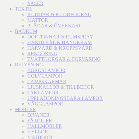
VASER
TEXTIL
KUDDAR & KUDDFODRAL
MATTOR
PLÄDAR & ÖVERKAST
BADRUM
DOFTPINNAR & RUMSPRAY
HANDTVÅL & HANDKRÄM
HÅRVÅRD & KROPPSVÅRD
RENGÖRING
TVÄTTKORGAR & FÖRVARING
BELYSNING
BORDSLAMPOR
GOLVLAMPOR
LAMPSKÄRMAR
LJUSKÄLLOR & TILLBEHÖR
TAKLAMPOR
UPPLADDNINGSBARA LAMPOR
VÄGGLAMPOR
MÖBLER
DIVANER
FÅTÖLJER
HALLMÖBLER
HYLLOR
MATBORD