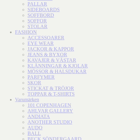
PALLAR
SIDEBOARDS
SOFFBORD
SOFFOR
STOLAR
FASHION
ACCESSOARER
EYE WEAR
JACKOR & KAPPOR
JEANS & BYXOR
KAVAJER & VÄSTAR
KLÄNNINGAR & KJOLAR
MÖSSOR & HALSDUKAR
PARFYMER
SKOR
STICKAT & TRÖJOR
TOPPAR & T-SHIRTS
Varumärken
101 COPENHAGEN
AHLVAR GALLERY
ANDIATA
ANOTHER STUDIO
AUDO
BALL
BECK SÖNDERGAARD