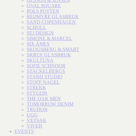
OLSSON & JENSEN
OVAL SQUARE
POLS POTTEN
REIJMYRE GLASBRUK
SAND COPENHAGEN
SCHOLL
SEJ DESIGN
SIMONE & MARCEL
SIX ÁMES
SKOGSBERG & SMART
SKRUF GLASBRUK
SKULTUNA
SOFIE SCHNOOR
STACKELBERGS
STAND STUDIO
STOFF NAGEL
STREKK
STYLEIN
THE OAK MEN
TOMORROW DENIM
TRUDON
UGG
VETSAK
VIVEH
EVENTS