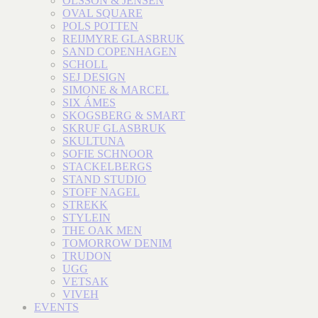
OLSSON & JENSEN
OVAL SQUARE
POLS POTTEN
REIJMYRE GLASBRUK
SAND COPENHAGEN
SCHOLL
SEJ DESIGN
SIMONE & MARCEL
SIX ÁMES
SKOGSBERG & SMART
SKRUF GLASBRUK
SKULTUNA
SOFIE SCHNOOR
STACKELBERGS
STAND STUDIO
STOFF NAGEL
STREKK
STYLEIN
THE OAK MEN
TOMORROW DENIM
TRUDON
UGG
VETSAK
VIVEH
EVENTS