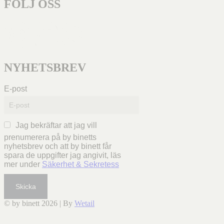
FÖLJ OSS
NYHETSBREV
E-post
Jag bekräftar att jag vill
prenumerera på by binetts
nyhetsbrev och att by binett får
spara de uppgifter jag angivit, läs
mer under
Säkerhet & Sekretess
Skicka
© by binett 2026
|
By
Wetail