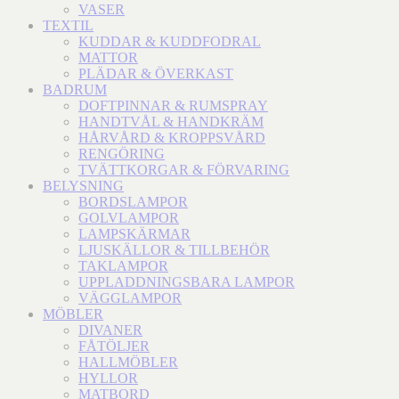
VASER
TEXTIL
KUDDAR & KUDDFODRAL
MATTOR
PLÄDAR & ÖVERKAST
BADRUM
DOFTPINNAR & RUMSPRAY
HANDTVÅL & HANDKRÄM
HÅRVÅRD & KROPPSVÅRD
RENGÖRING
TVÄTTKORGAR & FÖRVARING
BELYSNING
BORDSLAMPOR
GOLVLAMPOR
LAMPSKÄRMAR
LJUSKÄLLOR & TILLBEHÖR
TAKLAMPOR
UPPLADDNINGSBARA LAMPOR
VÄGGLAMPOR
MÖBLER
DIVANER
FÅTÖLJER
HALLMÖBLER
HYLLOR
MATBORD