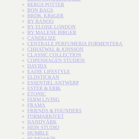
BERGS POTTER
BON BAGS
BRDR. KRüGER
BY BANOO
BY ELOISE LONDON
BY MALENE BIRGER
CANDELIZE
CENTRALE PERFUMERIA FORMENTERA
CHHATWAL & JONSSON
CLASSIC COLLECTION
COPENHAGEN STUDIOS
DAVIDA
EADIE LIFESTYLE
ELDSTICKAN
ESSENTIEL ANTWERP
ESTER & ERIK
ETONIC
FERM LIVING
FRAMA
FRIENDS & FOUNDERS
FORMARKIVET
HANDVÄRK
HEIN STUDIO
HUMBLE
HUMDAKIN