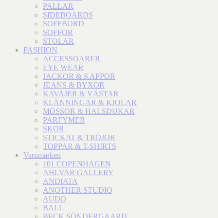
PALLAR
SIDEBOARDS
SOFFBORD
SOFFOR
STOLAR
FASHION
ACCESSOARER
EYE WEAR
JACKOR & KAPPOR
JEANS & BYXOR
KAVAJER & VÄSTAR
KLÄNNINGAR & KJOLAR
MÖSSOR & HALSDUKAR
PARFYMER
SKOR
STICKAT & TRÖJOR
TOPPAR & T-SHIRTS
Varumärken
101 COPENHAGEN
AHLVAR GALLERY
ANDIATA
ANOTHER STUDIO
AUDO
BALL
BECK SÖNDERGAARD