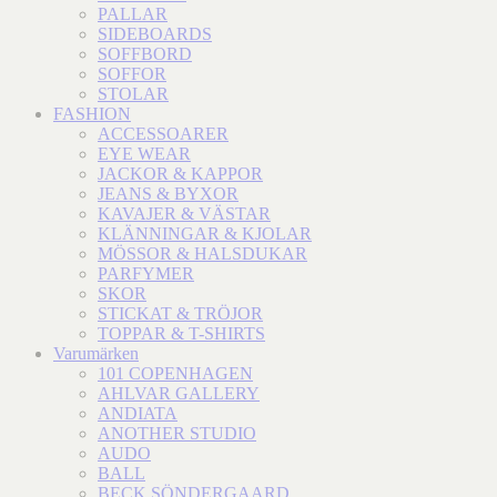
PALLAR
SIDEBOARDS
SOFFBORD
SOFFOR
STOLAR
FASHION
ACCESSOARER
EYE WEAR
JACKOR & KAPPOR
JEANS & BYXOR
KAVAJER & VÄSTAR
KLÄNNINGAR & KJOLAR
MÖSSOR & HALSDUKAR
PARFYMER
SKOR
STICKAT & TRÖJOR
TOPPAR & T-SHIRTS
Varumärken
101 COPENHAGEN
AHLVAR GALLERY
ANDIATA
ANOTHER STUDIO
AUDO
BALL
BECK SÖNDERGAARD