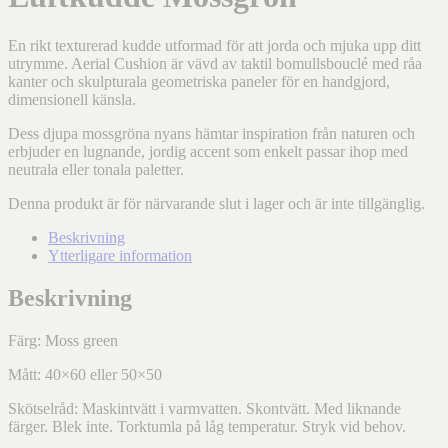
En rikt texturerad kudde utformad för att jorda och mjuka upp ditt
utrymme. Aerial Cushion är vävd av taktil bomullsbouclé med råa
kanter och skulpturala geometriska paneler för en handgjord,
dimensionell känsla.
Dess djupa mossgröna nyans hämtar inspiration från naturen och
erbjuder en lugnande, jordig accent som enkelt passar ihop med
neutrala eller tonala paletter.
Denna produkt är för närvarande slut i lager och är inte tillgänglig.
Beskrivning
Ytterligare information
Beskrivning
Färg: Moss green
Mått: 40×60 eller 50×50
Skötselråd: Maskintvätt i varmvatten. Skontvätt. Med liknande
färger. Blek inte. Torktumla på låg temperatur. Stryk vid behov.