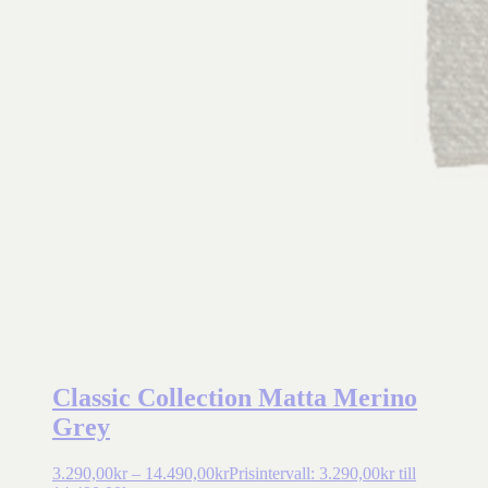
Classic Collection Matta Merino
Grey
3.290,00
kr
–
14.490,00
kr
Prisintervall: 3.290,00kr till