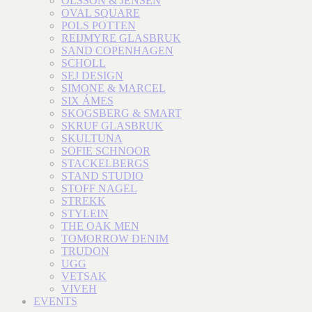
OLSSON & JENSEN
OVAL SQUARE
POLS POTTEN
REIJMYRE GLASBRUK
SAND COPENHAGEN
SCHOLL
SEJ DESIGN
SIMONE & MARCEL
SIX ÁMES
SKOGSBERG & SMART
SKRUF GLASBRUK
SKULTUNA
SOFIE SCHNOOR
STACKELBERGS
STAND STUDIO
STOFF NAGEL
STREKK
STYLEIN
THE OAK MEN
TOMORROW DENIM
TRUDON
UGG
VETSAK
VIVEH
EVENTS