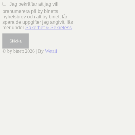
Jag bekräftar att jag vill
prenumerera på by binetts
nyhetsbrev och att by binett får
spara de uppgifter jag angivit, läs
mer under
Säkerhet & Sekretess
Skicka
© by binett 2026
|
By
Wetail