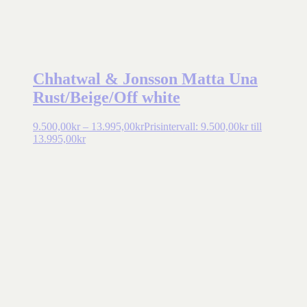
Chhatwal & Jonsson Matta Una
Rust/Beige/Off white
9.500,00
kr
–
13.995,00
kr
Prisintervall: 9.500,00kr till
13.995,00kr