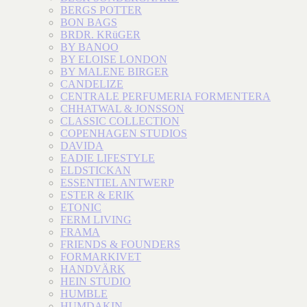
BERGS POTTER
BON BAGS
BRDR. KRüGER
BY BANOO
BY ELOISE LONDON
BY MALENE BIRGER
CANDELIZE
CENTRALE PERFUMERIA FORMENTERA
CHHATWAL & JONSSON
CLASSIC COLLECTION
COPENHAGEN STUDIOS
DAVIDA
EADIE LIFESTYLE
ELDSTICKAN
ESSENTIEL ANTWERP
ESTER & ERIK
ETONIC
FERM LIVING
FRAMA
FRIENDS & FOUNDERS
FORMARKIVET
HANDVÄRK
HEIN STUDIO
HUMBLE
HUMDAKIN