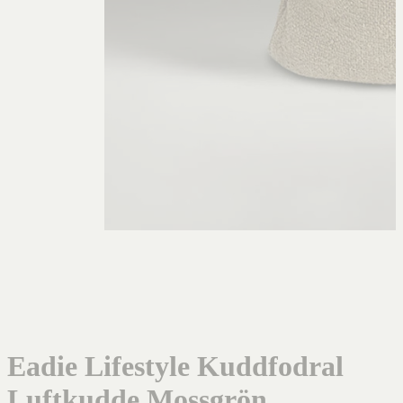
Eadie Lifestyle Kuddfodral
Luftkudde Mossgrön