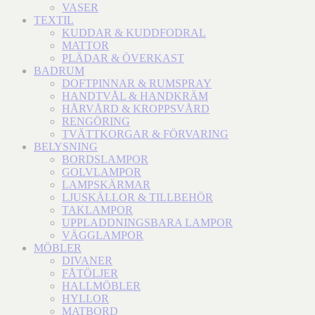
VASER
TEXTIL
KUDDAR & KUDDFODRAL
MATTOR
PLÄDAR & ÖVERKAST
BADRUM
DOFTPINNAR & RUMSPRAY
HANDTVÅL & HANDKRÄM
HÅRVÅRD & KROPPSVÅRD
RENGÖRING
TVÄTTKORGAR & FÖRVARING
BELYSNING
BORDSLAMPOR
GOLVLAMPOR
LAMPSKÄRMAR
LJUSKÄLLOR & TILLBEHÖR
TAKLAMPOR
UPPLADDNINGSBARA LAMPOR
VÄGGLAMPOR
MÖBLER
DIVANER
FÅTÖLJER
HALLMÖBLER
HYLLOR
MATBORD