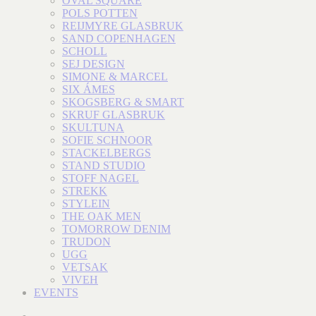
OVAL SQUARE
POLS POTTEN
REIJMYRE GLASBRUK
SAND COPENHAGEN
SCHOLL
SEJ DESIGN
SIMONE & MARCEL
SIX ÁMES
SKOGSBERG & SMART
SKRUF GLASBRUK
SKULTUNA
SOFIE SCHNOOR
STACKELBERGS
STAND STUDIO
STOFF NAGEL
STREKK
STYLEIN
THE OAK MEN
TOMORROW DENIM
TRUDON
UGG
VETSAK
VIVEH
EVENTS