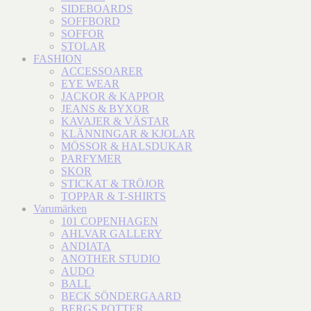
SIDEBOARDS
SOFFBORD
SOFFOR
STOLAR
FASHION
ACCESSOARER
EYE WEAR
JACKOR & KAPPOR
JEANS & BYXOR
KAVAJER & VÄSTAR
KLÄNNINGAR & KJOLAR
MÖSSOR & HALSDUKAR
PARFYMER
SKOR
STICKAT & TRÖJOR
TOPPAR & T-SHIRTS
Varumärken
101 COPENHAGEN
AHLVAR GALLERY
ANDIATA
ANOTHER STUDIO
AUDO
BALL
BECK SÖNDERGAARD
BERGS POTTER