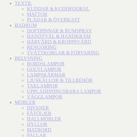
TEXTIL
KUDDAR & KUDDFODRAL
MATTOR
PLÄDAR & ÖVERKAST
BADRUM
DOFTPINNAR & RUMSPRAY
HANDTVÅL & HANDKRÄM
HÅRVÅRD & KROPPSVÅRD
RENGÖRING
TVÄTTKORGAR & FÖRVARING
BELYSNING
BORDSLAMPOR
GOLVLAMPOR
LAMPSKÄRMAR
LJUSKÄLLOR & TILLBEHÖR
TAKLAMPOR
UPPLADDNINGSBARA LAMPOR
VÄGGLAMPOR
MÖBLER
DIVANER
FÅTÖLJER
HALLMÖBLER
HYLLOR
MATBORD
PALLAR