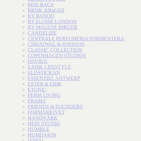
BON BAGS
BRDR. KRüGER
BY BANOO
BY ELOISE LONDON
BY MALENE BIRGER
CANDELIZE
CENTRALE PERFUMERIA FORMENTERA
CHHATWAL & JONSSON
CLASSIC COLLECTION
COPENHAGEN STUDIOS
DAVIDA
EADIE LIFESTYLE
ELDSTICKAN
ESSENTIEL ANTWERP
ESTER & ERIK
ETONIC
FERM LIVING
FRAMA
FRIENDS & FOUNDERS
FORMARKIVET
HANDVÄRK
HEIN STUDIO
HUMBLE
HUMDAKIN
IZIPIZI